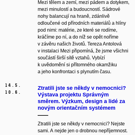
Mezi tělem a zemí, mezi pádem a dotykem,
mezi minulostí a budoucností. Sádrové
nohy balancují na hraně, zdánlivě
odloučené od přírodních materiálů a hlíny
pod nimi: matérie, ze které se rodíme,
kráčíme po ní, a do níž se opět noříme
v závěru našich životů. Tereza Antolová
v instalaci Mezi připomíná, že jsme všichni
součástí širší sítě vztahů. Vybízí
k uvědomění si přítomného okamžiku
a jeho konfrontaci s plynutím času.
14.
5.
Ztratili jste se někdy v nemocnici?
10.
6.
Výstava projektu Správným
směrem. Výzkum, design a lidé za
novým orientačním systémem
Ztratili jste se někdy v nemocnici? Nejste
sami. A nejde jen o drobnou nepříjemnost.