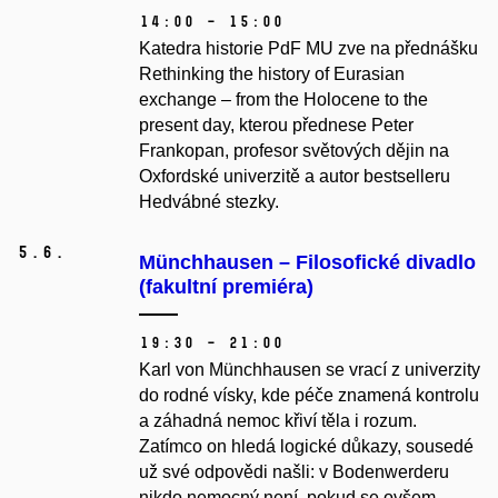
14:00 – 15:00
Katedra historie PdF MU zve na přednášku
Rethinking the history of Eurasian
exchange
–⁠⁠⁠⁠⁠⁠
from the Holocene to the
present day, kterou přednese Peter
Frankopan, profesor světových dějin na
Oxfordské univerzitě a autor bestselleru
Hedvábné stezky.
5.
6.
Münchhausen –⁠⁠⁠⁠⁠⁠ Filosofické divadlo
(fakultní premiéra)
19:30 – 21:00
Karl von Münchhausen se vrací z univerzity
do rodné vísky, kde péče znamená kontrolu
a záhadná nemoc křiví těla i rozum.
Zatímco on hledá logické důkazy, sousedé
už své odpovědi našli: v Bodenwerderu
nikdo nemocný není, pokud se ovšem