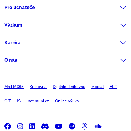
Pro uchazeče
Výzkum
Kariéra
O nás
Mail M365
Knihovna
Digitální knihovna
Medial
ELF
CIT
IS
Inet.muni.cz
Online výuka
Facebook
Instagram
LinkedIn
Discord
Youtube
Spotify
Podcast
SoundC