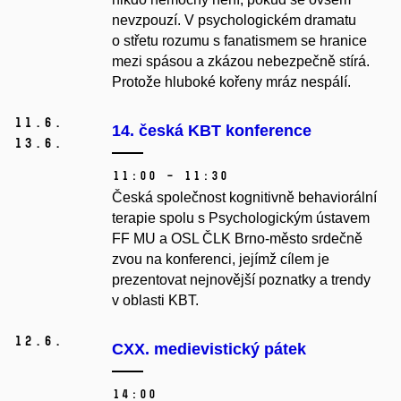
nevzpouzí. V psychologickém dramatu
o střetu rozumu s fanatismem se hranice
mezi spásou a zkázou nebezpečně stírá.
Protože hluboké kořeny mráz nespálí.
11.
6.
14. česká KBT konference
13.
6.
11:00 – 11:30
Česká společnost kognitivně behaviorální
terapie spolu s Psychologickým ústavem
FF MU a OSL ČLK Brno-město srdečně
zvou na konferenci, jejímž cílem je
prezentovat nejnovější poznatky a trendy
v oblasti KBT.
12.
6.
CXX. medievistický pátek
14:00