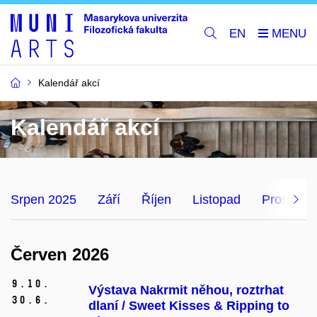
EN
Kalendář akcí
Kalendář akcí
Srpen 2025
Září
Říjen
Listopad
Prosinec
Červen 2026
9.
10.
Výstava Nakrmit něhou, roztrhat
30.
6.
dlaní / Sweet Kisses & Ripping to