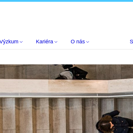
Výzkum
Kariéra
O nás
S