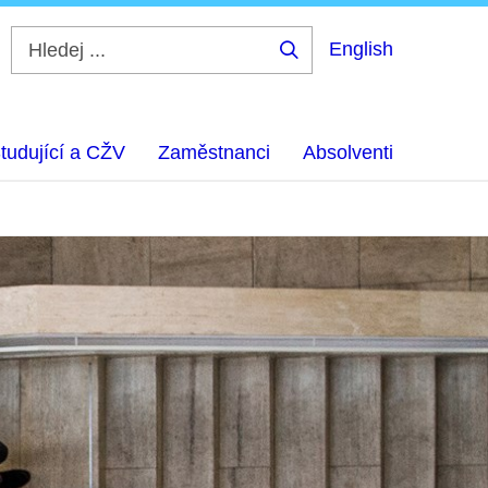
English
Hledej
...
tudující a CŽV
Zaměstnanci
Absolventi