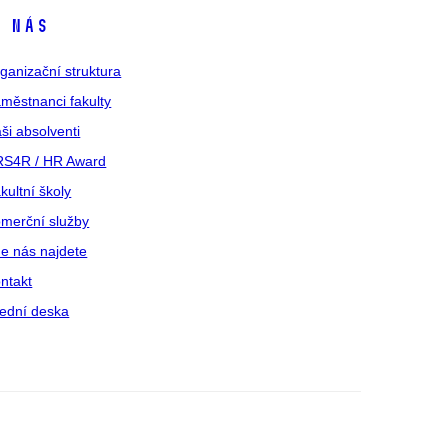
 nás
ganizační struktura
městnanci fakulty
ši absolventi
S4R / HR Award
kultní školy
merční služby
e nás najdete
ntakt
ední deska