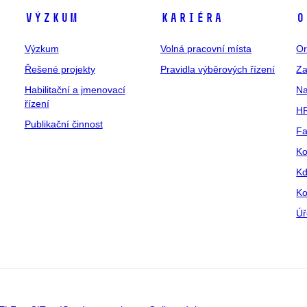
Výzkum
Kariéra
O
Výzkum
Volná pracovní místa
Or
Řešené projekty
Pravidla výběrových řízení
Za
Habilitační a jmenovací
Na
řízení
HR
Publikační činnost
Fa
Ko
Kd
Ko
Úř