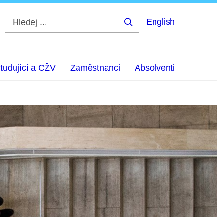
English
Hledej
...
tudující a CŽV
Zaměstnanci
Absolventi