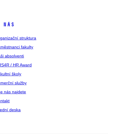
 nás
ganizační struktura
městnanci fakulty
ši absolventi
S4R / HR Award
kultní školy
merční služby
e nás najdete
ntakt
ední deska