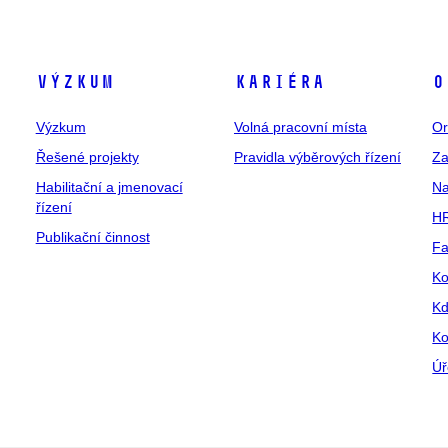
Výzkum
Kariéra
O
Výzkum
Volná pracovní místa
Or
Řešené projekty
Pravidla výběrových řízení
Za
Habilitační a jmenovací
Na
řízení
HR
Publikační činnost
Fa
Ko
Kd
Ko
Úř