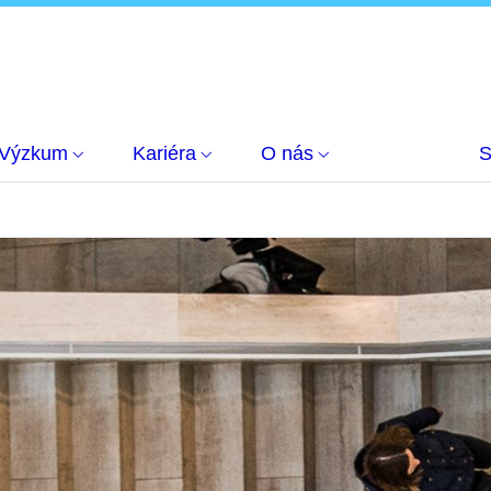
Výzkum
Kariéra
O nás
S