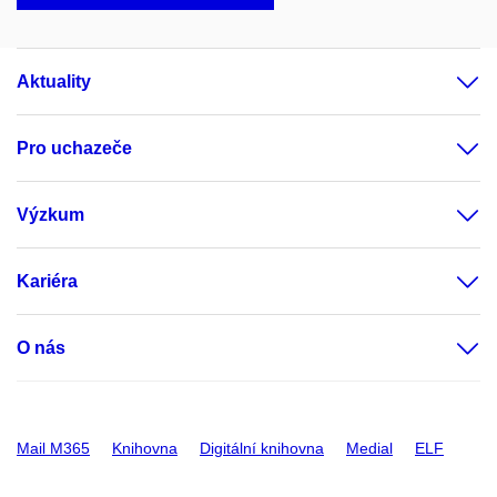
Aktuality
Pro uchazeče
Výzkum
Kariéra
O nás
Mail M365
Knihovna
Digitální knihovna
Medial
ELF