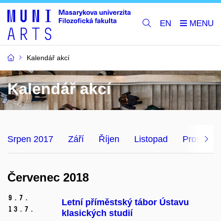
EN
Kalendář akcí
Kalendář akcí
Srpen 2017
Září
Říjen
Listopad
Prosinec
Červenec 2018
9.
7.
Letní příměstský tábor Ústavu
13.
7.
klasických studií