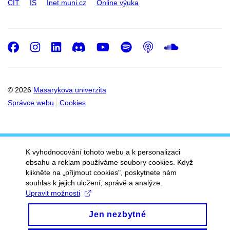
CIT
IS
Inet.muni.cz
Online výuka
Facebook
Instagram
LinkedIn
Discord
Youtube
Spotify
Podcast
SoundC
© 2026
Masarykova univerzita
Správce webu
Cookies
K vyhodnocování tohoto webu a k personalizaci
obsahu a reklam používáme soubory cookies. Když
klikněte na „přijmout cookies", poskytnete nám
souhlas k jejich uložení, správě a analýze.
Upravit možnosti
Jen nezbytné