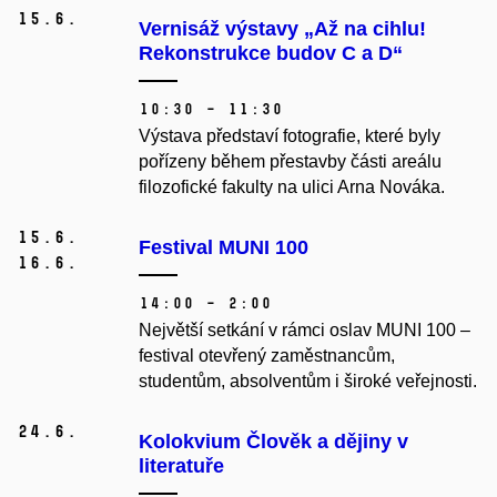
15.
6.
Vernisáž výstavy „Až na cihlu!
Rekonstrukce budov C a D“
10:30 – 11:30
Výstava představí fotografie, které byly
pořízeny během přestavby části areálu
filozofické fakulty na ulici Arna Nováka.
15.
6.
Festival MUNI 100
16.
6.
14:00 – 2:00
Největší setkání v rámci oslav MUNI 100 –
festival otevřený zaměstnancům,
studentům, absolventům i široké veřejnosti.
24.
6.
Kolokvium Člověk a dějiny v
literatuře