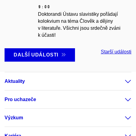
9:00
Doktorandi Ústavu slavistiky pořádají
kolokvium na téma Člověk a dějiny
v literatuře. Všichni jsou srdečně zváni
k účasti!
Starší události
DALŠÍ UDÁLOSTI
Aktuality
Pro uchazeče
Výzkum
Kariéra