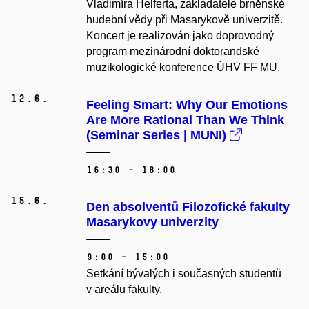
Vladimíra Helferta, zakladatele brněnské
hudební vědy při Masarykově univerzitě.
Koncert je realizován jako doprovodný
program mezinárodní doktorandské
muzikologické konference ÚHV FF MU.
12.
6.
Feeling Smart: Why Our Emotions
Are More Rational Than We Think
(Seminar Series | MUNI)
16:30 – 18:00
15.
6.
Den absolventů Filozofické fakulty
Masarykovy univerzity
9:00 – 15:00
Setkání bývalých i současných studentů
v areálu fakulty.