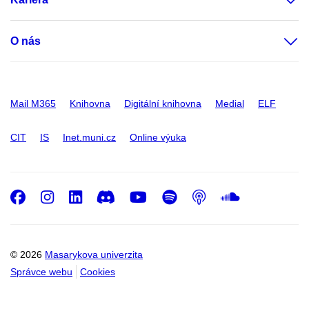
O nás
Mail M365
Knihovna
Digitální knihovna
Medial
ELF
CIT
IS
Inet.muni.cz
Online výuka
Facebook
Instagram
LinkedIn
Discord
Youtube
Spotify
Podcast
SoundC
© 2026
Masarykova univerzita
Správce webu
Cookies