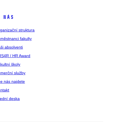
 nás
ganizační struktura
městnanci fakulty
ši absolventi
S4R / HR Award
kultní školy
merční služby
e nás najdete
ntakt
ední deska