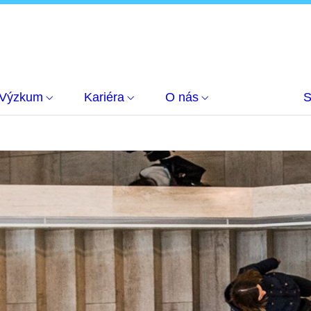
Výzkum
Kariéra
O nás
S