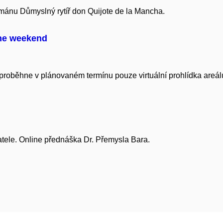
ománu Důmyslný rytíř don Quijote de la Mancha.
ne weekend
oběhne v plánovaném termínu pouze virtuální prohlídka areálu
tele. Online přednáška Dr. Přemysla Bara.