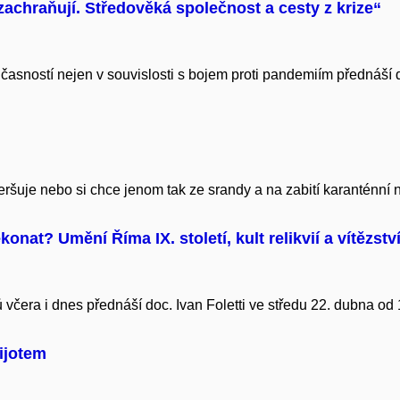
 zachraňují. Středověká společnost a cesty z krize“
asností nejen v souvislosti s bojem proti pandemiím přednáší do
veršuje nebo si chce jenom tak ze srandy a na zabití karanténní
konat? Umění Říma IX. století, kult relikvií a vítězstv
 včera i dnes přednáší doc. Ivan Foletti ve středu 22. dubna od
ijotem