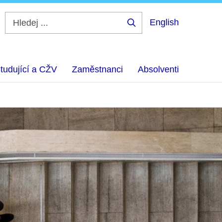
English
Hledej
...
tudující a CŽV
Zaměstnanci
Absolventi