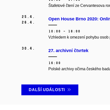
Štafetové čtení ze Cervantesova r
25.
4.
Open House Brno 2020: Onli
26.
4.
10:00 – 18:00
Vzhledem k omezení pohybu osob pr
30.
4.
27. archivní čtvrtek
16:00
Polské archivy očima českého bada
DALŠÍ UDÁLOSTI