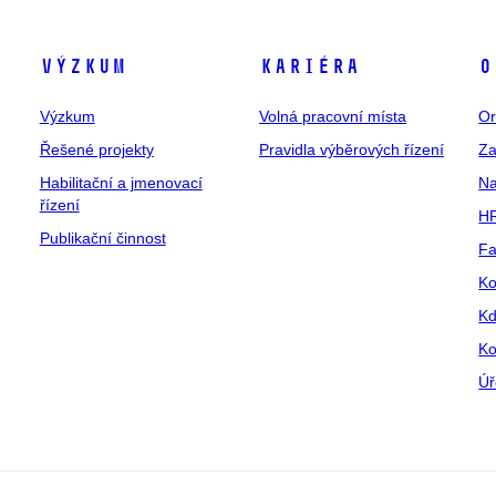
Výzkum
Kariéra
O
Výzkum
Volná pracovní místa
Or
Řešené projekty
Pravidla výběrových řízení
Za
Habilitační a jmenovací
Na
řízení
HR
Publikační činnost
Fa
Ko
Kd
Ko
Úř