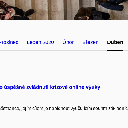
Prosinec
Leden 2020
Únor
Březen
Duben
o úspěšné zvládnutí krizové online výuky
stnance, jejím cílem je nabídnout vyučujícím souhrn základníc