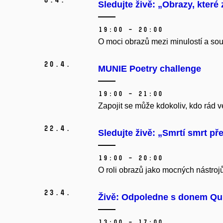
Sledujte živě: „Obrazy, které
19:00 – 20:00
O moci obrazů mezi minulostí a souč
20.
4.
MUNIE Poetry challenge
19:00 – 21:00
Zapojit se může kdokoliv, kdo rád 
22.
4.
Sledujte živě: „Smrtí smrt pře
19:00 – 20:00
O roli obrazů jako mocných nástrojů
23.
4.
Živě: Odpoledne s donem Qu
13:00 – 17:00