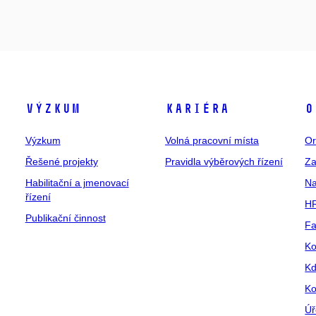
Výzkum
Kariéra
O
Výzkum
Volná pracovní místa
Or
Řešené projekty
Pravidla výběrových řízení
Za
Habilitační a jmenovací
Na
řízení
HR
Publikační činnost
Fa
Ko
Kd
Ko
Úř