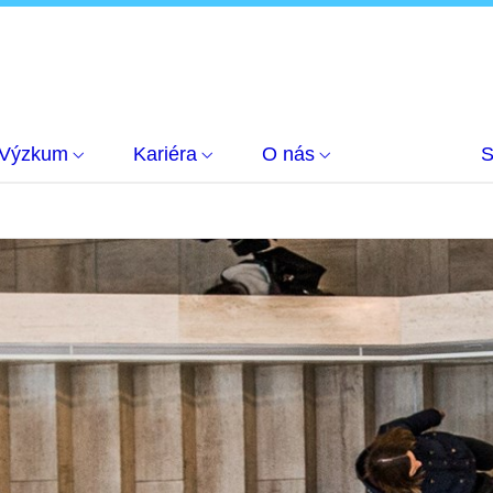
Výzkum
Kariéra
O nás
S