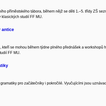
ího příměstského tábora, během nějž se děti 1.–5. třídy ZŠ sezn
 klasických studií FF MU.
v antice
ěti, kteří se mohou během týdne plného přednášek a workshopů
tudií FF MU.
tiky
í gramatiky pro začátečníky i pokročilé. Vyučujícími jsou uznáv