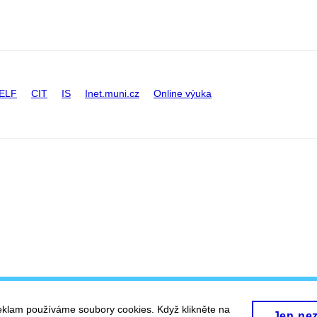
ELF
CIT
IS
Inet.muni.cz
Online výuka
eklam používáme soubory cookies. Když klikněte na
Jen ne