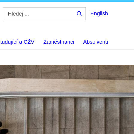
English
Hledej
...
tudující a CŽV
Zaměstnanci
Absolventi