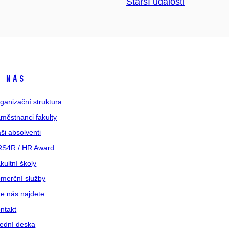
Starší události
 nás
ganizační struktura
městnanci fakulty
ši absolventi
S4R / HR Award
kultní školy
merční služby
e nás najdete
ntakt
ední deska