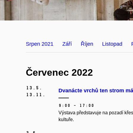
Srpen 2021
Září
Říjen
Listopad
Červenec 2022
13.
5.
Dvanácte vrchů ten strom má
13.
11.
9:00 – 17:00
Výstava představuje na pozadí křes
kultuře.
3.
6.