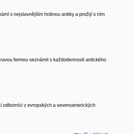
ámí s nejslavnějším hrdinou antiky a prožijí s ním
 hravou formou seznámit s každodenností antického
ací odborníci z evropských a severoamerických