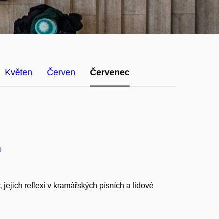
Květen
Červen
Červenec
u
ejich reflexi v kramářských písních a lidové