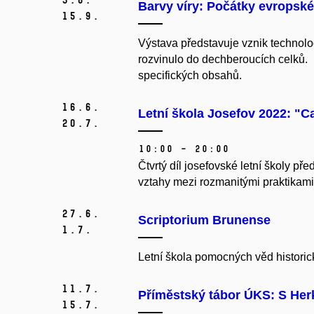
Barvy víry: Počátky evropsk
15.
9.
Výstava představuje vznik technol
rozvinulo do dechberoucích celků. 
specifických obsahů.
16.
6.
Letní škola Josefov 2022: "C
20.
7.
10:00 – 20:00
Čtvrtý díl josefovské letní školy p
vztahy mezi rozmanitými praktikami v
27.
6.
Scriptorium Brunense
1.
7.
Letní škola pomocných věd historic
11.
7.
Příměstský tábor ÚKS: S Her
15.
7.