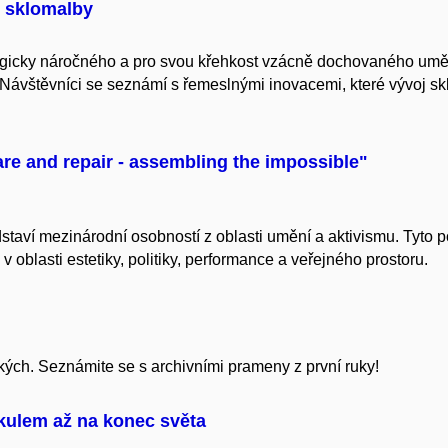
é sklomalby
ogicky náročného a pro svou křehkost vzácně dochovaného umě
Návštěvníci se seznámí s řemeslnými inovacemi, které vývoj sk
are and repair - assembling the impossible"
ředstaví mezinárodní osobností z oblasti umění a aktivismu. Tyt
 oblasti estetiky, politiky, performance a veřejného prostoru.
kých. Seznámite se s archivními prameny z první ruky!
kulem až na konec světa