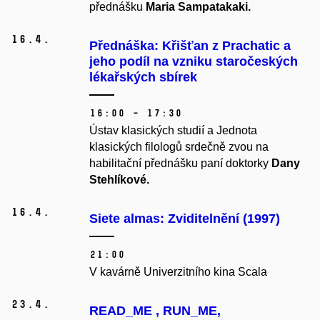
přednášku
Maria Sampatakaki.
16.
4.
Přednáška: Křišťan z Prachatic a
jeho podíl na vzniku staročeských
lékařských sbírek
16:00 – 17:30
Ústav klasických studií a Jednota
klasických filologů srdečně zvou na
habilitační přednášku paní doktorky
Dany
Stehlíkové.
16.
4.
Siete almas: Zviditelnění (1997)
21:00
V kavárně Univerzitního kina Scala
23.
4.
READ_ME , RUN_ME,