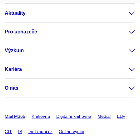
Aktuality
Pro uchazeče
Výzkum
Kariéra
O nás
Mail M365
Knihovna
Digitální knihovna
Medial
ELF
CIT
IS
Inet.muni.cz
Online výuka