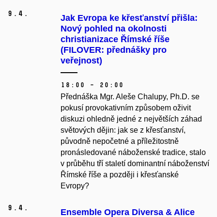
9.
4.
Jak Evropa ke křesťanství přišla:
Nový pohled na okolnosti
christianizace Římské říše
(FILOVER: přednášky pro
veřejnost)
18:00 – 20:00
Přednáška Mgr. Aleše Chalupy, Ph.D. se
pokusí provokativním způsobem oživit
diskuzi ohledně jedné z největších záhad
světových dějin: jak se z křesťanství,
původně nepočetné a příležitostně
pronásledované náboženské tradice, stalo
v průběhu tří staletí dominantní náboženství
Římské říše a později i křesťanské
Evropy?
9.
4.
Ensemble Opera Diversa & Alice