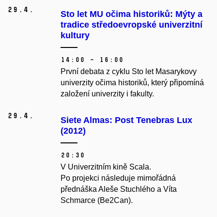
29.
4.
Sto let MU očima historiků: Mýty a
tradice středoevropské univerzitní
kultury
14:00 – 16:00
První debata z cyklu Sto let Masarykovy
univerzity očima historiků, který připomíná
založení univerzity i fakulty.
29.
4.
Siete Almas: Post Tenebras Lux
(2012)
20:30
V Univerzitním kině Scala.
Po projekci následuje mimořádná
přednáška Aleše Stuchlého a Víta
Schmarce (Be2Can).