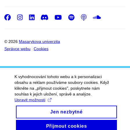
Facebook
Instagram
LinkedIn
Discord
Youtube
Spotify
Podcast
SoundC
© 2026
Masarykova univerzita
Správce webu
Cookies
K vyhodnocování tohoto webu a k personalizaci
obsahu a reklam používáme soubory cookies. Když
klikněte na „přijmout cookies", poskytnete nám
souhlas k jejich uložení, správě a analýze.
Upravit možnosti
Jen nezbytné
Přijmout cookies