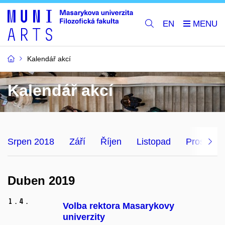
EN
Kalendář akcí
Kalendář akcí
Srpen 2018
Září
Říjen
Listopad
Prosinec
Duben 2019
1.
4.
Volba rektora Masarykovy
univerzity