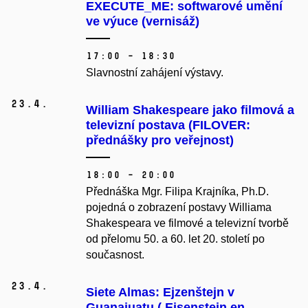
EXECUTE_ME: softwarové umění
ve výuce (vernisáž)
17:00 – 18:30
Slavnostní zahájení výstavy.
23.
4.
William Shakespeare jako filmová a
televizní postava (FILOVER:
přednášky pro veřejnost)
18:00 – 20:00
Přednáška Mgr. Filipa Krajníka, Ph.D.
pojedná o zobrazení postavy Williama
Shakespeara ve filmové a televizní tvorbě
od přelomu 50. a 60. let 20. století po
současnost.
23.
4.
Siete Almas: Ejzenštejn v
Guanajuatu ( Eisenstein en