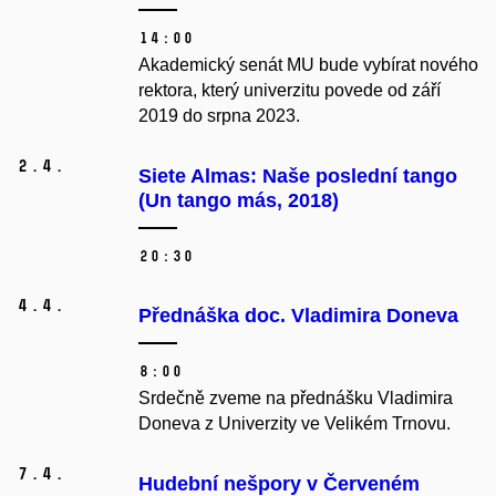
14:00
Akademický senát MU bude vybírat nového
rektora, který univerzitu povede od září
2019 do srpna 2023.
2.
4.
Siete Almas: Naše poslední tango
(Un tango más, 2018)
20:30
4.
4.
Přednáška doc. Vladimira Doneva
8:00
Srdečně zveme na přednášku Vladimira
Doneva z Univerzity ve Velikém Trnovu.
7.
4.
Hudební nešpory v Červeném