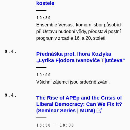
kostele
19:30
Ensemble Versus, komorní sbor působící
při Ústavu hudební vědy, představí postní
program v zrcadle 16. a 20. století.
9.
4.
Přednáška prof. Ihora Kozlyka
„Lyrika Fjodora Ivanoviče Tjutčeva“
10:00
Všichni zájemci jsou srdečně zváni.
9.
4.
The Rise of APEp and the Crisis of
Liberal Democracy: Can We Fix It?
(Seminar Series | MUNI)
16:30 – 18:00