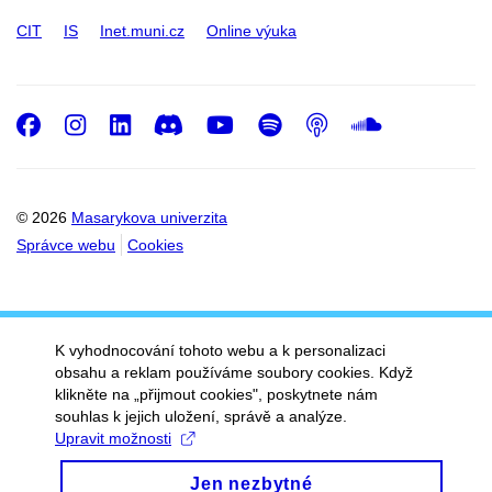
CIT
IS
Inet.muni.cz
Online výuka
Facebook
Instagram
LinkedIn
Discord
Youtube
Spotify
Podcast
SoundC
© 2026
Masarykova univerzita
Správce webu
Cookies
K vyhodnocování tohoto webu a k personalizaci
obsahu a reklam používáme soubory cookies. Když
klikněte na „přijmout cookies", poskytnete nám
souhlas k jejich uložení, správě a analýze.
Upravit možnosti
Jen nezbytné