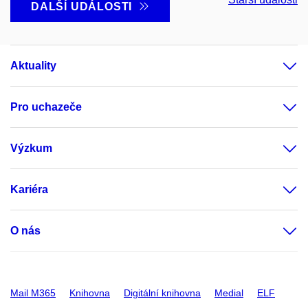
DALŠÍ UDÁLOSTI
Aktuality
Pro uchazeče
Výzkum
Kariéra
O nás
Mail M365
Knihovna
Digitální knihovna
Medial
ELF