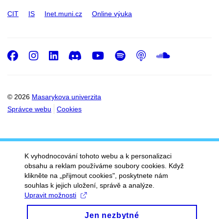
CIT
IS
Inet.muni.cz
Online výuka
Facebook
Instagram
LinkedIn
Discord
Youtube
Spotify
Podcast
SoundC
© 2026
Masarykova univerzita
Správce webu
Cookies
K vyhodnocování tohoto webu a k personalizaci
obsahu a reklam používáme soubory cookies. Když
klikněte na „přijmout cookies", poskytnete nám
souhlas k jejich uložení, správě a analýze.
Upravit možnosti
Jen nezbytné