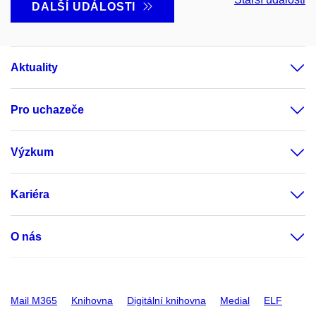
DALŠÍ UDÁLOSTI
Aktuality
Pro uchazeče
Výzkum
Kariéra
O nás
Mail M365
Knihovna
Digitální knihovna
Medial
ELF