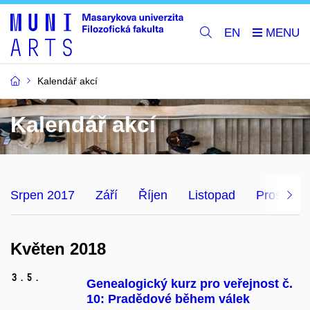
EN
Kalendář akcí
Kalendář akcí
Srpen 2017
Září
Říjen
Listopad
Prosinec
Květen 2018
3.
5.
Genealogický kurz pro veřejnost č.
10: Pradědové během válek