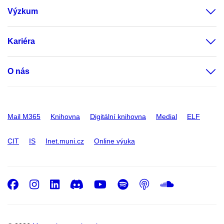
Výzkum
Kariéra
O nás
Mail M365
Knihovna
Digitální knihovna
Medial
ELF
CIT
IS
Inet.muni.cz
Online výuka
Facebook
Instagram
LinkedIn
Discord
Youtube
Spotify
Podcast
SoundC