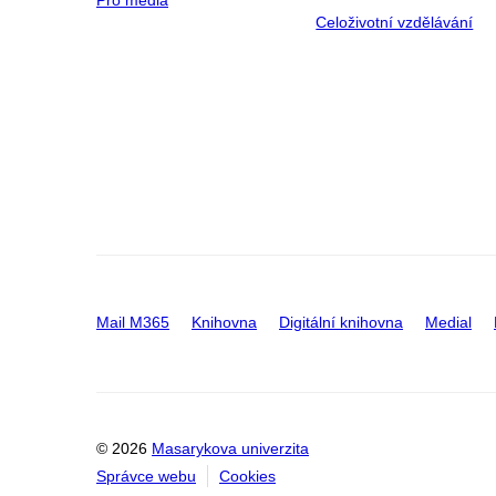
Pro média
Celoživotní vzdělávání
Mail M365
Knihovna
Digitální knihovna
Medial
© 2026
Masarykova univerzita
Správce webu
Cookies