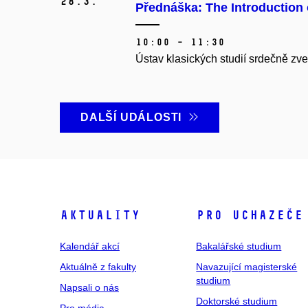
28.
3.
Přednáška: The Introduction 
10:00 – 11:30
Ústav klasických studií srdečně z
DALŠÍ UDÁLOSTI
Aktuality
Pro uchazeče
Kalendář akcí
Bakalářské studium
Aktuálně z fakulty
Navazující magisterské
studium
Napsali o nás
Doktorské studium