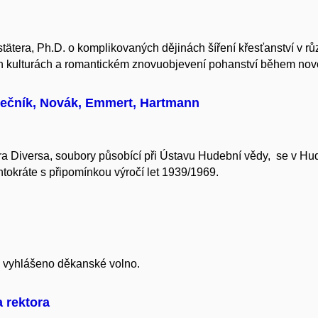
tätera, Ph.D. o komplikovaných dějinách šíření křesťanství v r
h kulturách a romantickém znovuobjevení pohanství během no
mečník, Novák, Emmert, Hartmann
 Diversa, soubory působící při Ústavu Hudební vědy, se v
Hud
tokráte s připomínkou výročí let 1939/1969.
e vyhlášeno děkanské volno.
a rektora