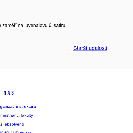
e zaměří na Iuvenalovu 6. satiru.
Starší události
 nás
ganizační struktura
městnanci fakulty
ši absolventi