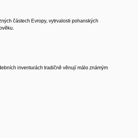
ůzných částech Evropy, vytrvalosti pohanských
vověku.
ebních inventurách tradičně věnují málo známým