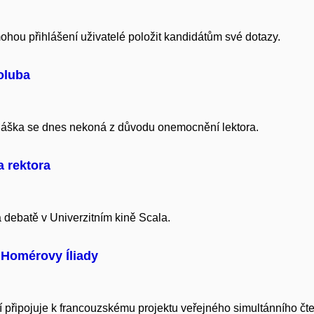
ohou přihlášení uživatelé položit kandidátům své dotazy.
oluba
náška se dnes nekoná z důvodu onemocnění lektora.
a rektora
a debatě v Univerzitním kině Scala.
 Homérovy Íliady
dií připojuje k francouzskému projektu veřejného simultánního čt