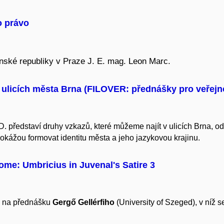
o právo
inské republiky v Praze J. E. mag. Leon Marc.
 ulicích města Brna (FILOVER: přednášky pro veřejn
 představí druhy vzkazů, které můžeme najít v ulicích Brna, odha
okážou formovat identitu města a jeho jazykovou krajinu.
me: Umbricius in Juvenal's Satire 3
ve na přednášku
Gergő Gellérfiho
(University of Szeged), v níž s