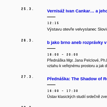
25.
3.
Vernisáž Ivan Cankar… a jeh
12:15
V
ýstavu otevře velvyslanec Slov
26.
3.
b jako brno aneb rozprávky v
18:00 – 20:00
Přednáška Mgr. Jana Pelclové, Ph.D.
vztahu k veřejnému prostoru a jak d
27.
3.
Přednáška: The Shadow of Ro
16:00 – 17:30
Ústav klasických studií srdečně z