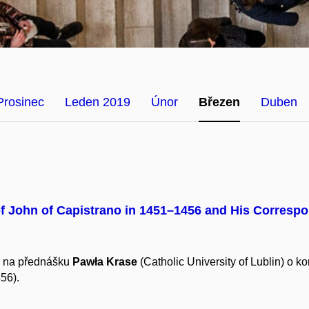
Prosinec
Leden 2019
Únor
Březen
Duben
f John of Capistrano in 1451–1456 and His Corresp
ve na přednášku
Pawła Krase
(Catholic University of Lublin) o 
56).