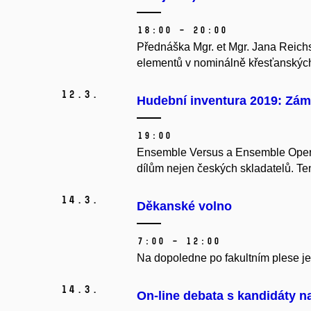
18:00 – 20:00
Přednáška Mgr. et Mgr. Jana Reichs
elementů v nominálně křesťanskýc
12.
3.
Hudební inventura 2019: Zá
19:00
Ensemble Versus a Ensemble Opera
dílům nejen českých skladatelů. Ten
14.
3.
Děkanské volno
7:00 – 12:00
Na dopoledne po fakultním plese j
14.
3.
On-line debata s kandidáty n