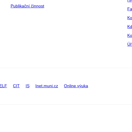
HR
Publikační činnost
Fa
Ko
Kd
Ko
Úř
ELF
CIT
IS
Inet.muni.cz
Online výuka