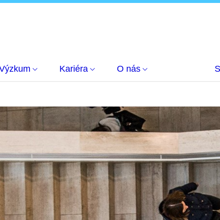
Výzkum
Kariéra
O nás
S