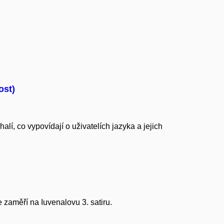
ost)
lí, co vypovídají o uživatelích jazyka a jejich
e zaměří na Iuvenalovu 3. satiru.