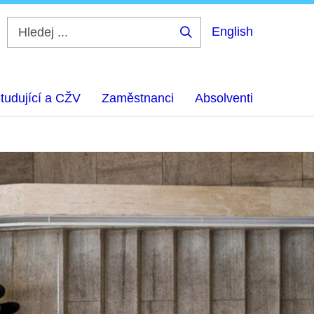
English
Hledej
...
tudující a CŽV
Zaměstnanci
Absolventi