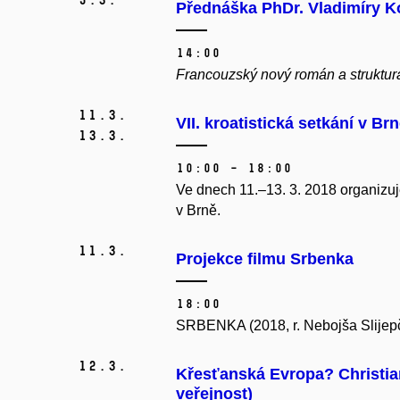
Přednáška PhDr. Vladimíry 
14:00
Francouzský nový román a struktura
11.
3.
VII. kroatistická setkání v Br
13.
3.
10:00 – 18:00
Ve dnech 11.–13. 3. 2018 organizuje
v Brně.
11.
3.
Projekce filmu Srbenka
18:00
SRBENKA (2018, r. Nebojša Slijepčev
12.
3.
Křesťanská Evropa? Christia
veřejnost)