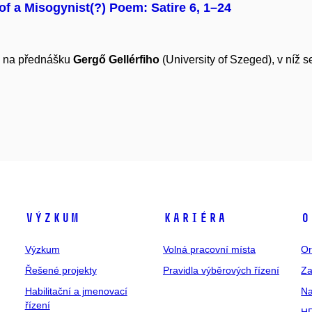
of a Misogynist(?) Poem: Satire 6, 1–24
ve na přednášku
Gergő Gellérfiho
(University of Szeged), v níž s
Výzkum
Kariéra
O
Výzkum
Volná pracovní místa
Or
Řešené projekty
Pravidla výběrových řízení
Za
Habilitační a jmenovací
Na
řízení