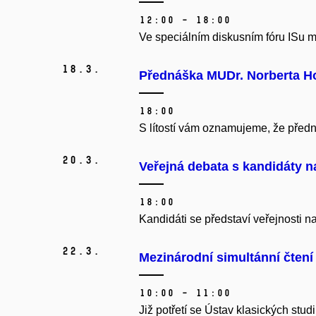
12:00 – 18:00
Ve speciálním diskusním fóru ISu m
18.
3.
Přednáška MUDr. Norberta H
18:00
S lítostí vám oznamujeme, že před
20.
3.
Veřejná debata s kandidáty n
18:00
Kandidáti se představí veřejnosti n
22.
3.
Mezinárodní simultánní čtení
10:00 – 11:00
Již potřetí se Ústav klasických stu