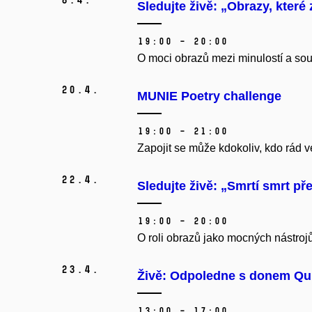
Sledujte živě: „Obrazy, které
19:00 – 20:00
O moci obrazů mezi minulostí a souč
20.
4.
MUNIE Poetry challenge
19:00 – 21:00
Zapojit se může kdokoliv, kdo rád 
22.
4.
Sledujte živě: „Smrtí smrt pře
19:00 – 20:00
O roli obrazů jako mocných nástrojů
23.
4.
Živě: Odpoledne s donem Qu
13:00 – 17:00