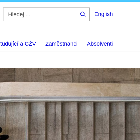
English
Hledej
...
tudující a CŽV
Zaměstnanci
Absolventi