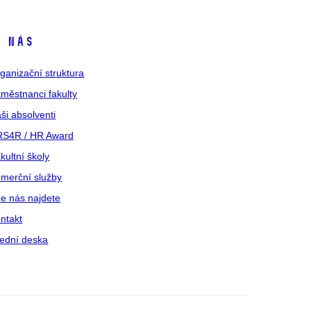
 nás
ganizační struktura
městnanci fakulty
ši absolventi
S4R / HR Award
kultní školy
merční služby
e nás najdete
ntakt
ední deska