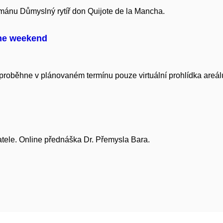
ománu Důmyslný rytíř don Quijote de la Mancha.
ne weekend
oběhne v plánovaném termínu pouze virtuální prohlídka areálu
tele. Online přednáška Dr. Přemysla Bara.