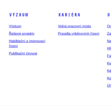
Výzkum
Kariéra
O
Výzkum
Volná pracovní místa
Or
Řešené projekty
Pravidla výběrových řízení
Za
Habilitační a jmenovací
Na
řízení
HR
Publikační činnost
Fa
Ko
Kd
Ko
Úř