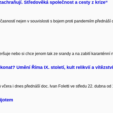
 zachraňují. Středověká společnost a cesty z krize“
asností nejen v souvislosti s bojem proti pandemiím přednáší do
veršuje nebo si chce jenom tak ze srandy a na zabití karanténní
konat? Umění Říma IX. století, kult relikvií a vítězstv
 včera i dnes přednáší doc. Ivan Foletti ve středu 22. dubna od
ijotem