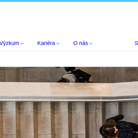
Výzkum
Kariéra
O nás
S