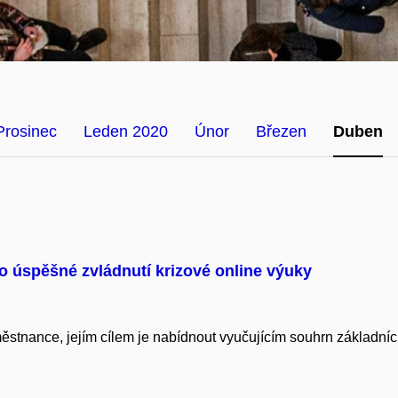
Prosinec
Leden 2020
Únor
Březen
Duben
o úspěšné zvládnutí krizové online výuky
stnance, jejím cílem je nabídnout vyučujícím souhrn základníc