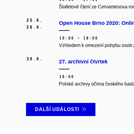
Štafetové čtení ze Cervantesova r
25.
4.
Open House Brno 2020: Onli
26.
4.
10:00 – 18:00
Vzhledem k omezení pohybu osob pr
30.
4.
27. archivní čtvrtek
16:00
Polské archivy očima českého bada
DALŠÍ UDÁLOSTI