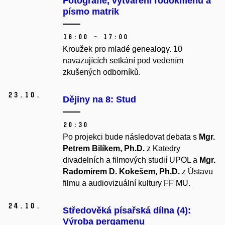
Fotografie, vytváření rodokmenu a
pí­smo matrik
16:00 – 17:00
Kroužek pro mladé genealogy.
10
navazujících setkání pod vedením
zkušených odborníků.
23.
10.
Dějiny na 8: Stud
20:30
Po projekci bude následovat debata s
Mgr.
Petrem Bilíkem, Ph.D.
z Katedry
divadelních a filmových studií UPOL a
Mgr.
Radomírem D. Kokešem, Ph.D.
z Ústavu
filmu a audiovizuální kultury FF MU.
24.
10.
Středověká písařská dílna (4):
Výroba pergamenu