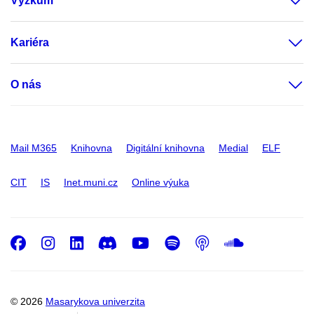
Výzkum
Kariéra
O nás
Mail M365
Knihovna
Digitální knihovna
Medial
ELF
CIT
IS
Inet.muni.cz
Online výuka
Facebook
Instagram
LinkedIn
Discord
Youtube
Spotify
Podcast
SoundC
© 2026
Masarykova univerzita