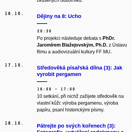
zkušených odborníků.
16.
10.
Dějiny na 8: Ucho
20:30
Po projekci následuje debata s
PhDr.
Jaromírem Blažejovským, Ph.D.
z Ústavu
filmu a audiovizuální kultury FF MU.
17.
10.
Středověká písařská dílna (3): Jak
vyrobit pergamen
16:00 – 17:00
10 setkání, při nichž zažijete středověk na
vlastní kůži: výroba pergamenu, výroba
papíru, psaní historickými písmy.
18.
10.
Pátrejte po svých kořenech (3):