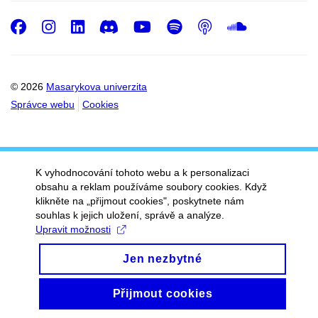
Facebook
Instagram
LinkedIn
Discord
Youtube
Spotify
Podcast
SoundC
© 2026
Masarykova univerzita
Správce webu
Cookies
K vyhodnocování tohoto webu a k personalizaci
obsahu a reklam používáme soubory cookies. Když
klikněte na „přijmout cookies", poskytnete nám
souhlas k jejich uložení, správě a analýze.
Upravit možnosti
Jen nezbytné
Přijmout cookies