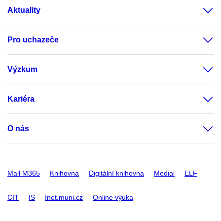
Aktuality
Pro uchazeče
Výzkum
Kariéra
O nás
Mail M365
Knihovna
Digitální knihovna
Medial
ELF
CIT
IS
Inet.muni.cz
Online výuka