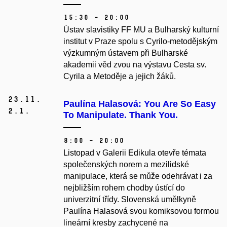
15:30 – 20:00
Ústav slavistiky FF MU a Bulharský kulturní
institut v Praze spolu s Cyrilo-metodějským
výzkumným ústavem při Bulharské
akademii věd zvou na výstavu Cesta sv.
Cyrila a Metoděje a jejich žáků.
23.
11.
Paulína Halasová: You Are So Easy
2.
1.
To Manipulate. Thank You.
8:00 – 20:00
Listopad v Galerii Edikula otevře témata
společenských norem a mezilidské
manipulace, která se může
odehrávat i za
nejbližším rohem chodby ústící do
univerzitní třídy. Slovenská umělkyně
Paulína Halasová svou komiksovou formou
lineární kresby zachycené na