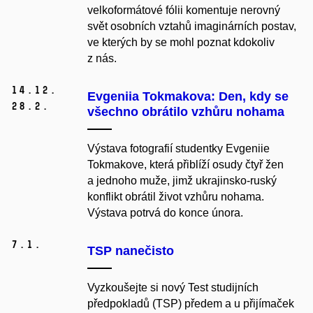
velkoformátové fólii komentuje nerovný
svět osobních vztahů imaginárních postav,
ve kterých by se mohl poznat kdokoliv
z nás.
14.
12.
Evgeniia Tokmakova: Den, kdy se
28.
2.
všechno obrátilo vzhůru nohama
Výstava fotografií studentky Evgeniie
Tokmakove, která přiblíží osudy čtyř žen
a jednoho muže, jimž ukrajinsko-ruský
konflikt obrátil život vzhůru nohama.
Výstava potrvá do konce února.
7.
1.
TSP nanečisto
Vyzkoušejte si nový Test studijních
předpokladů (TSP) předem a
u přijímaček