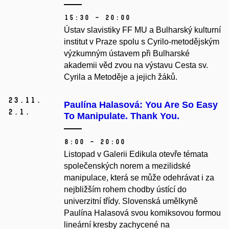
15:30 – 20:00
Ústav slavistiky FF MU a Bulharský kulturní
institut v Praze spolu s Cyrilo-metodějským
výzkumným ústavem při Bulharské
akademii věd zvou na výstavu Cesta sv.
Cyrila a Metoděje a jejich žáků.
23.
11.
Paulína Halasová: You Are So Easy
2.
1.
To Manipulate. Thank You.
8:00 – 20:00
Listopad v Galerii Edikula otevře témata
společenských norem a mezilidské
manipulace, která se může
odehrávat i za
nejbližším rohem chodby ústící do
univerzitní třídy. Slovenská umělkyně
Paulína Halasová svou komiksovou formou
lineární kresby zachycené na