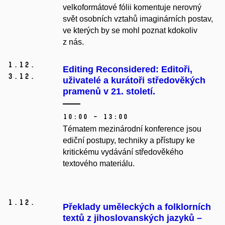
velkoformátové fólii komentuje nerovný
svět osobních vztahů imaginárních postav,
ve kterých by se mohl poznat kdokoliv
z nás.
1.
12.
Editing Reconsidered: Editoři,
3.
12.
uživatelé a kurátoři středověkých
pramenů v 21. století.
10:00 – 13:00
Tématem mezinárodní konference jsou
ediční postupy, techniky a přístupy ke
kritickému vydávání středověkého
textového materiálu.
1.
12.
Překlady uměleckých a folklorních
textů z jihoslovanských jazyků –