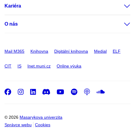
Kariéra
O nás
Mail M365
Knihovna
Digitální knihovna
Medial
ELF
CIT
IS
Inet.muni.cz
Online výuka
Facebook
Instagram
LinkedIn
Discord
Youtube
Spotify
Podcast
SoundC
© 2026
Masarykova univerzita
Správce webu
Cookies