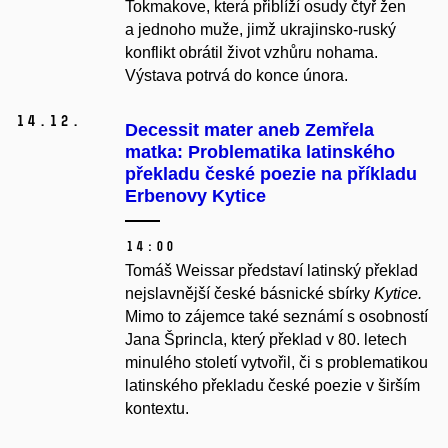
Tokmakove, která přiblíží osudy čtyř žen
a jednoho muže, jimž ukrajinsko-ruský
konflikt obrátil život vzhůru nohama.
Výstava potrvá do konce února.
14.
12.
Decessit mater aneb Zemřela
matka: Problematika latinského
překladu české poezie na příkladu
Erbenovy Kytice
14:00
Tomáš Weissar představí latinský překlad
nejslavnější české básnické sbírky
Kytice.
Mimo to zájemce také seznámí s osobností
Jana Šprincla, který překlad v 80. letech
minulého století vytvořil, či s problematikou
latinského překladu české poezie v širším
kontextu.