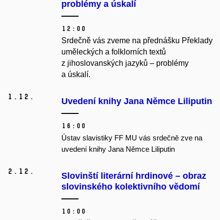
problémy a úskalí
12:00
Srdečně vás zveme na přednášku Překlady
uměleckých a folklorních textů
z jihoslovanských jazyků – problémy
a úskalí.
1.
12.
Uvedení knihy Jana Němce Liliputin
16:00
Ústav slavistiky FF MU vás srdečně zve na
uvedení knihy Jana Němce Liliputin
2.
12.
Slovinští literární hrdinové – obraz
slovinského kolektivního vědomí
10:00