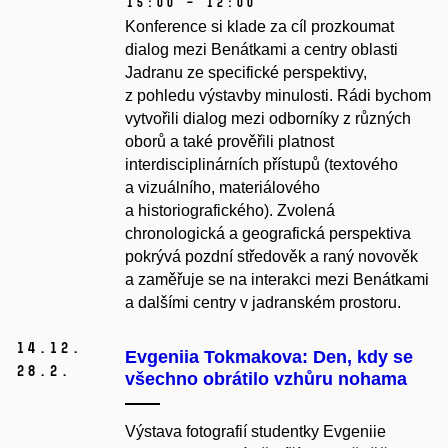
15:00 – 12:00
Konference si klade za cíl prozkoumat
dialog mezi Benátkami a centry oblasti
Jadranu ze specifické perspektivy,
z pohledu výstavby minulosti. Rádi bychom
vytvořili dialog mezi odborníky z různých
oborů a také prověřili platnost
interdisciplinárních přístupů (textového
a vizuálního, materiálového
a historiografického). Zvolená
chronologická a geografická perspektiva
pokrývá pozdní středověk a raný novověk
a zaměřuje se na interakci mezi Benátkami
a dalšími centry v jadranském prostoru.
14.
12.
Evgeniia Tokmakova: Den, kdy se
28.
2.
všechno obrátilo vzhůru nohama
Výstava fotografií studentky Evgeniie