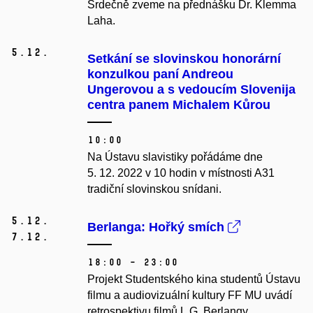
Srdečně zveme na přednášku Dr. Klemma
Laha.
5.
12.
Setkání se slovinskou honorární
konzulkou paní Andreou
Ungerovou a s vedoucím Slovenija
centra panem Michalem Kůrou
10:00
Na Ústavu slavistiky pořádáme dne
5. 12. 2022 v 10 hodin v místnosti A31
tradiční slovinskou snídani.
5.
12.
Berlanga: Hořký smích
7.
12.
18:00 – 23:00
Projekt Studentského kina studentů Ústavu
filmu a audiovizuální kultury FF MU uvádí
retrospektivu filmů L.G. Berlangy