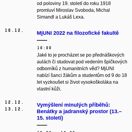
od poloviny 19. století do roku 1918
promluví Miroslav Svoboda, Michal
Simandl a Lukáš Lexa.
10.
12.
MjUNI 2022 na filozofické fakultě
10:00
Jaké to je procházet se po přednáškových
aulách či studovat pod vedením špičkových
odborníků z humanitních věd? MjUNI
nabízí šanci žákům a studentům od 9 do 18
let vyzkoušet si život vysokoškoláka na
vlastní kůži.
12.
12.
Vymýšlení minulých příběhů:
13.
12.
Benátky a jadranský prostor (13.–
15. století)