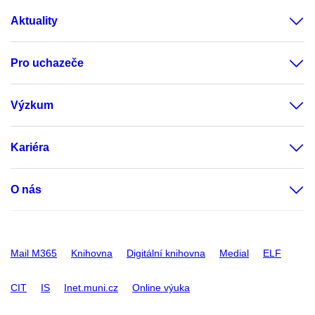
Aktuality
Pro uchazeče
Výzkum
Kariéra
O nás
Mail M365
Knihovna
Digitální knihovna
Medial
ELF
CIT
IS
Inet.muni.cz
Online výuka