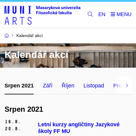
EN
Kalendář akcí
Kalendář akcí
Srpen 2021
Září
Říjen
Listopad
Prosinec
Srpen 2021
16.
8.
Letní kurzy angličtiny Jazykové
20.
8.
školy FF MU