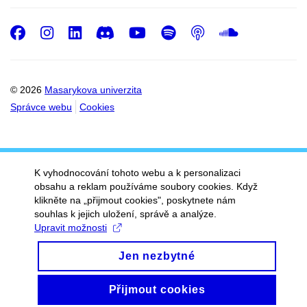
Facebook
Instagram
LinkedIn
Discord
Youtube
Spotify
Podcast
SoundC
© 2026
Masarykova univerzita
Správce webu
Cookies
K vyhodnocování tohoto webu a k personalizaci
obsahu a reklam používáme soubory cookies. Když
klikněte na „přijmout cookies", poskytnete nám
souhlas k jejich uložení, správě a analýze.
Upravit možnosti
Jen nezbytné
Přijmout cookies