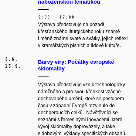
náboženskou tematikou
9:00 – 17:00
Výstava představuje na pozadí
křesťanského liturgického roku známé
i méně známé svaté a svátky, jejich reflexi
v kramářských písních a lidové kultuře.
3.
6.
Barvy víry: Počátky evropské
15.
9.
sklomalby
Výstava představuje vznik technologicky
náročného a pro svou křehkost vzácně
dochovaného umění, které se postupem
času v západní Evropě rozvinulo do
dechberoucích celků. Návštěvníci se
seznámí s řemeslnými inovacemi, které
vývoj sklomalby doprovázely, a také
s dobovými výklady specifických obsahů.