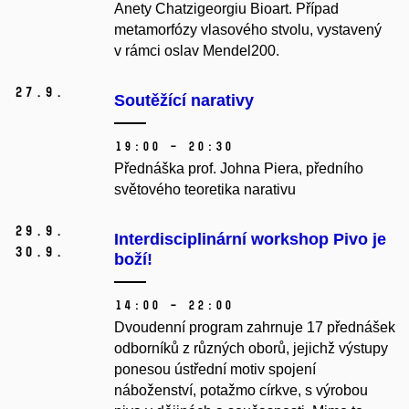
Anety Chatzigeorgiu Bioart. Případ
metamorfózy vlasového stvolu, vystavený
v rámci oslav Mendel200.
27.
9.
Soutěžící narativy
19:00 – 20:30
Přednáška prof. Johna Piera, předního
světového teoretika narativu
29.
9.
Interdisciplinární workshop Pivo je
30.
9.
boží!
14:00 – 22:00
Dvoudenní program zahrnuje 17 přednášek
odborníků z různých oborů, jejichž výstupy
ponesou ústřední motiv spojení
náboženství, potažmo církve, s výrobou