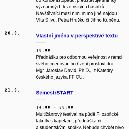
do konce listopadu, představuje snímky
významných tuzemských básníků.
Návštěvníci mezi nimi mimo jiné najdou
Víta Slívu, Petra Hrušku či Jiřího Kuběnu.
20.
9.
Vlastní jména v perspektivě textu
10:00
Přednášku pro odbornou veřejnost v rámci
svého jmenovacího řízení prosloví doc.
Mgr. Jaroslav David, Ph.D., z Katedry
českého jazyka FF OU.
21.
9.
SemestrSTART
14:00 – 20:00
Multižánrový festival na půdě Filozofické
fakulty s kapelami, přednáškami
a studentskými spolky. Nebude chybět pivo