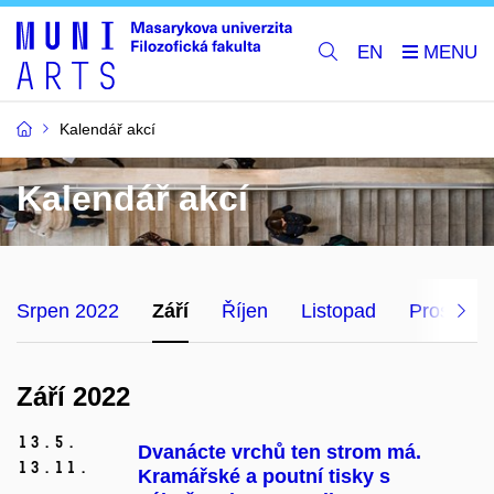
EN
Kalendář akcí
Kalendář akcí
Srpen 2022
Září
Říjen
Listopad
Prosinec
Září 2022
13.
5.
Dvanácte vrchů ten strom má.
13.
11.
Kramářské a poutní tisky s