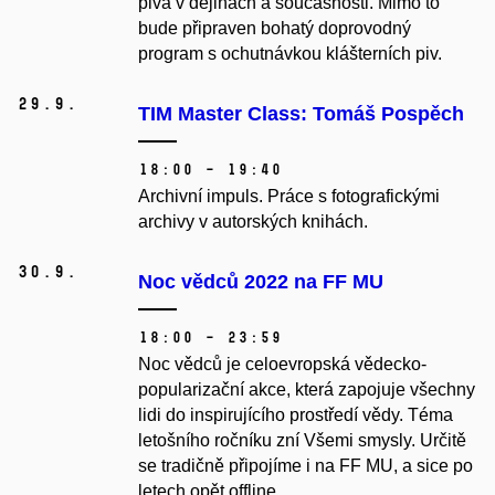
piva v dějinách a současnosti. Mimo to
bude připraven bohatý doprovodný
program s ochutnávkou klášterních piv.
29.
9.
TIM Master Class: Tomáš Pospěch
18:00 – 19:40
Archivní impuls. Práce s fotografickými
archivy v autorských knihách.
30.
9.
Noc vědců 2022 na FF MU
18:00 – 23:59
Noc vědců je celoevropská vědecko-
popularizační akce, která zapojuje všechny
lidi do inspirujícího prostředí vědy. Téma
letošního ročníku zní Všemi smysly. Určitě
se tradičně připojíme i na FF MU, a sice po
letech opět offline.