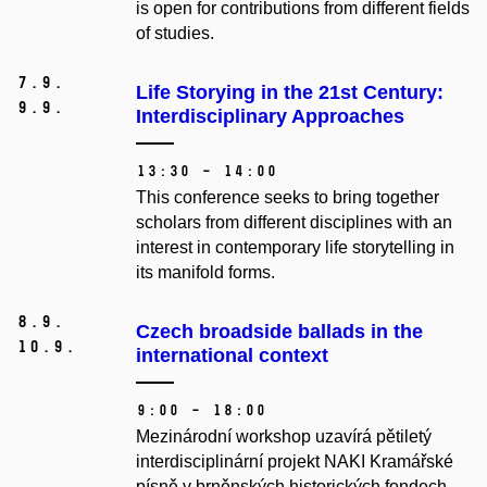
is open for contributions from different fields
of studies.
7.
9.
Life Storying in the 21st Century:
9.
9.
Interdisciplinary Approaches
13:30 – 14:00
This conference seeks to bring together
scholars from different disciplines with an
interest in contemporary life storytelling in
its manifold forms.
8.
9.
Czech broadside ballads in the
10.
9.
international context
9:00 – 18:00
Mezinárodní workshop uzavírá pětiletý
interdisciplinární projekt NAKI Kramářské
písně v brněnských historických fondech.