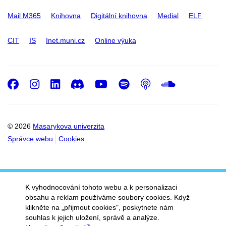
Mail M365
Knihovna
Digitální knihovna
Medial
ELF
CIT
IS
Inet.muni.cz
Online výuka
Facebook
Instagram
LinkedIn
Discord
Youtube
Spotify
Podcast
SoundC
© 2026
Masarykova univerzita
Správce webu
Cookies
K vyhodnocování tohoto webu a k personalizaci
obsahu a reklam používáme soubory cookies. Když
klikněte na „přijmout cookies", poskytnete nám
souhlas k jejich uložení, správě a analýze.