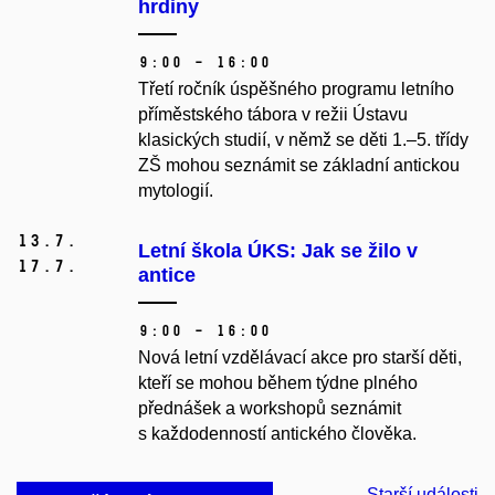
hrdiny
9:00 – 16:00
Třetí ročník úspěšného programu letního
příměstského tábora v režii Ústavu
klasických studií, v němž se děti 1.–5. třídy
ZŠ mohou seznámit se základní antickou
mytologií.
13.
7.
Letní škola ÚKS: Jak se žilo v
17.
7.
antice
9:00 – 16:00
Nová letní vzdělávací akce pro starší děti,
kteří se mohou během týdne plného
přednášek a workshopů seznámit
s každodenností antického člověka.
Starší události