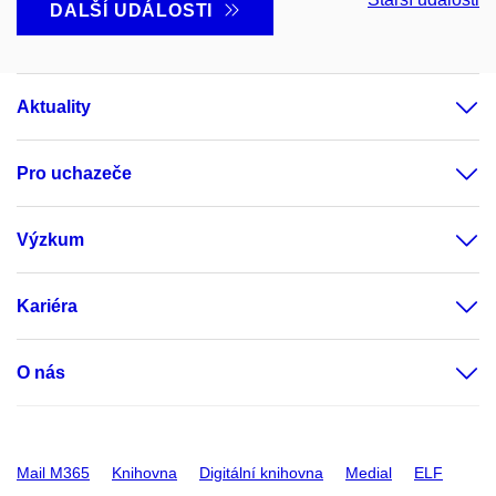
DALŠÍ UDÁLOSTI
Aktuality
Pro uchazeče
Výzkum
Kariéra
O nás
Mail M365
Knihovna
Digitální knihovna
Medial
ELF