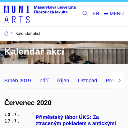
EN
Kalendář akcí
Kalendář akcí
Srpen 2019
Září
Říjen
Listopad
Prosinec
Červenec 2020
13.
7.
Příměstský tábor ÚKS: Za
17.
7.
ztraceným pokladem s antickými