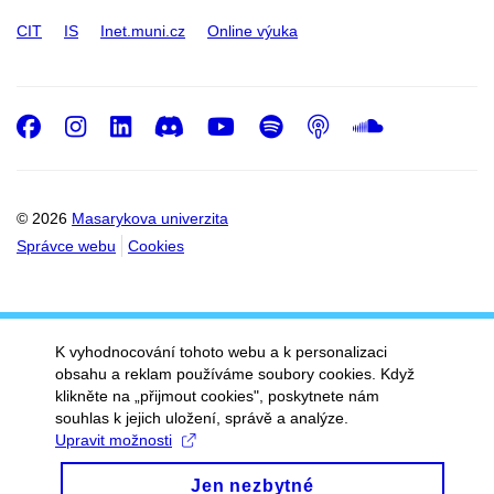
CIT
IS
Inet.muni.cz
Online výuka
Facebook
Instagram
LinkedIn
Discord
Youtube
Spotify
Podcast
SoundC
© 2026
Masarykova univerzita
Správce webu
Cookies
K vyhodnocování tohoto webu a k personalizaci
obsahu a reklam používáme soubory cookies. Když
klikněte na „přijmout cookies", poskytnete nám
souhlas k jejich uložení, správě a analýze.
Upravit možnosti
Jen nezbytné