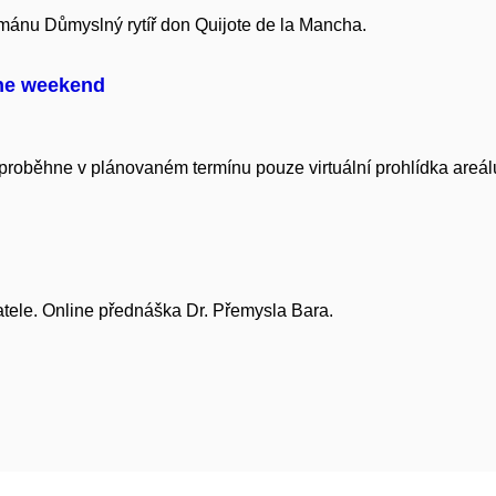
ománu Důmyslný rytíř don Quijote de la Mancha.
ne weekend
oběhne v plánovaném termínu pouze virtuální prohlídka areálu
tele. Online přednáška Dr. Přemysla Bara.