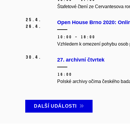
Štafetové čtení ze Cervantesova r
25.
4.
Open House Brno 2020: Onli
26.
4.
10:00 – 18:00
Vzhledem k omezení pohybu osob pr
30.
4.
27. archivní čtvrtek
16:00
Polské archivy očima českého bada
DALŠÍ UDÁLOSTI