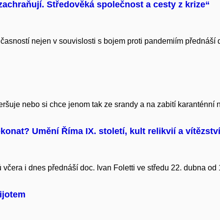
 zachraňují. Středověká společnost a cesty z krize“
asností nejen v souvislosti s bojem proti pandemiím přednáší do
veršuje nebo si chce jenom tak ze srandy a na zabití karanténní
konat? Umění Říma IX. století, kult relikvií a vítězstv
 včera i dnes přednáší doc. Ivan Foletti ve středu 22. dubna od
ijotem