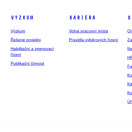
Výzkum
Kariéra
O
Výzkum
Volná pracovní místa
Or
Řešené projekty
Pravidla výběrových řízení
Za
Habilitační a jmenovací
Na
řízení
HR
Publikační činnost
Fa
Ko
Kd
Ko
Úř