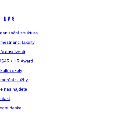
 nás
ganizační struktura
městnanci fakulty
ši absolventi
S4R / HR Award
kultní školy
merční služby
e nás najdete
ntakt
ední deska