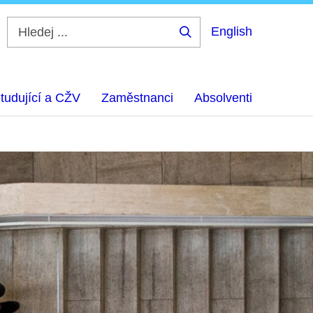
English
Hledej
...
tudující a CŽV
Zaměstnanci
Absolventi