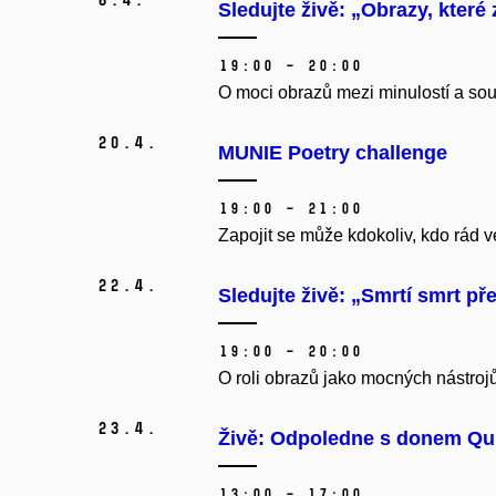
Sledujte živě: „Obrazy, které
19:00 – 20:00
O moci obrazů mezi minulostí a souč
20.
4.
MUNIE Poetry challenge
19:00 – 21:00
Zapojit se může kdokoliv, kdo rád 
22.
4.
Sledujte živě: „Smrtí smrt pře
19:00 – 20:00
O roli obrazů jako mocných nástrojů
23.
4.
Živě: Odpoledne s donem Qu
13:00 – 17:00