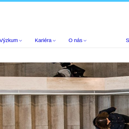
Výzkum
Kariéra
O nás
S