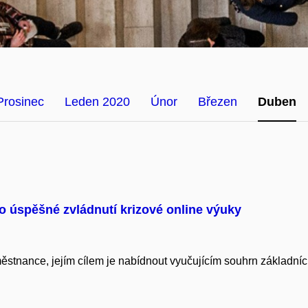
Prosinec
Leden 2020
Únor
Březen
Duben
o úspěšné zvládnutí krizové online výuky
stnance, jejím cílem je nabídnout vyučujícím souhrn základníc