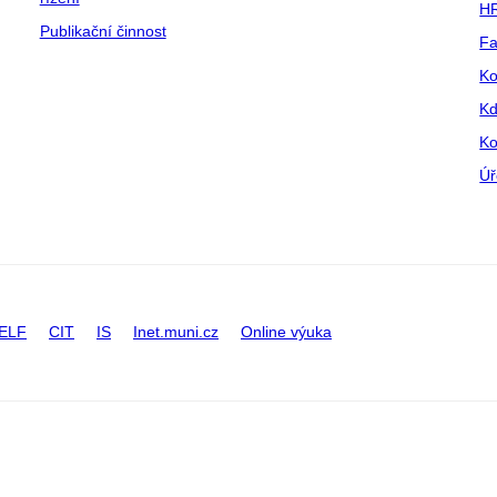
HR
Publikační činnost
Fa
Ko
Kd
Ko
Úř
ELF
CIT
IS
Inet.muni.cz
Online výuka