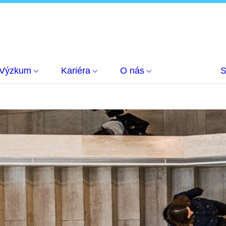
Výzkum
Kariéra
O nás
S