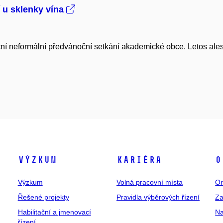
í u sklenky vína
ční neformální předvánoční setkání akademické obce. Letos ales
Výzkum
Kariéra
O
Výzkum
Volná pracovní místa
Or
Řešené projekty
Pravidla výběrových řízení
Za
Habilitační a jmenovací
Na
řízení