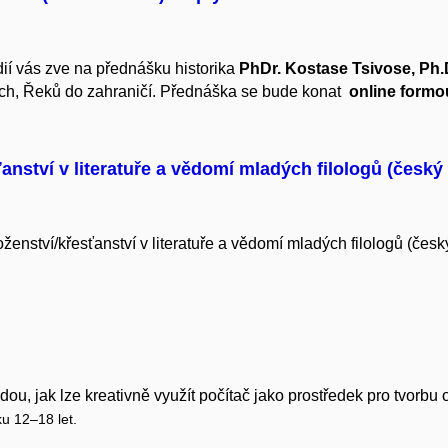
ií vás zve na přednášku historika
PhDr. Kostase Tsivose, Ph.
ch, Řeků do zahraničí. Přednáška se bude konat
online formo
nství v literatuře a vědomí mladých filologů (česk
ství/křesťanství v literatuře a vědomí mladých filologů (česk
dou, jak lze
kreativn
ě
využít po
č
íta
č
jako prost
ř
edek pro tvorbu 
ku 12–18 let.