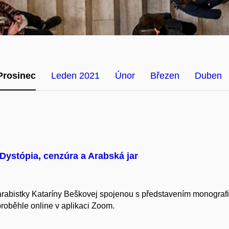
Prosinec
Leden 2021
Únor
Březen
Duben
 Dystópia, cenzúra a Arabská jar
abistky Kataríny Beškovej spojenou s p
ředstavením monograf
roběhle online v aplikaci Zoom.