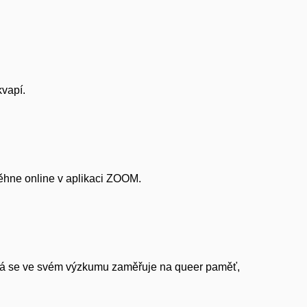
kvapí.
běhne online v aplikaci ZOOM.
erá se ve svém výzkumu zaměřuje na queer paměť,