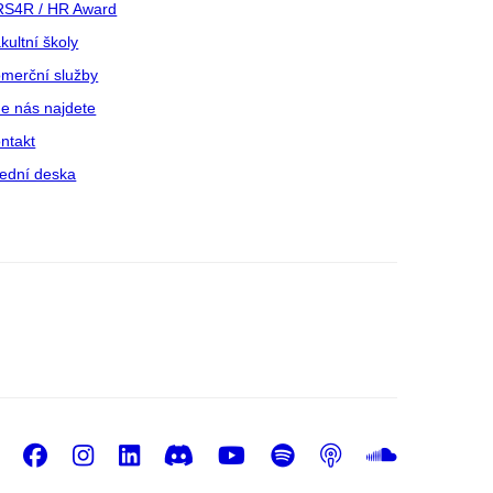
S4R / HR Award
kultní školy
merční služby
e nás najdete
ntakt
ední deska
Facebook
Instagram
LinkedIn
Discord
Youtube
Spotify
Podcast
Sound