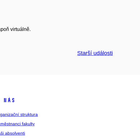
poň virtuálně.
Starší události
 nás
ganizační struktura
městnanci fakulty
ši absolventi