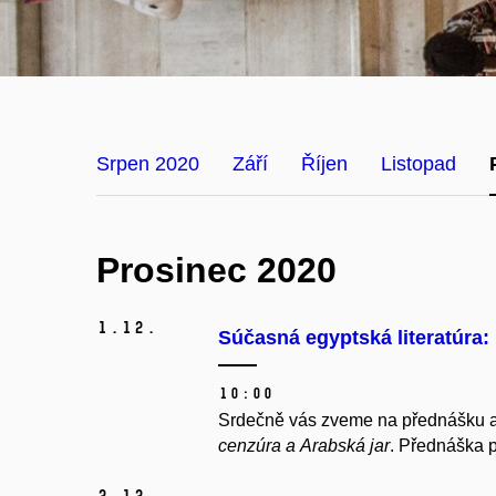
Srpen 2020
Září
Říjen
Listopad
Prosinec 2020
1.
12.
Súčasná egyptská literatúra:
10:00
Srdečně vás zveme na přednášku ar
cenzúra a Arabská jar
. Přednáška p
2.
12.