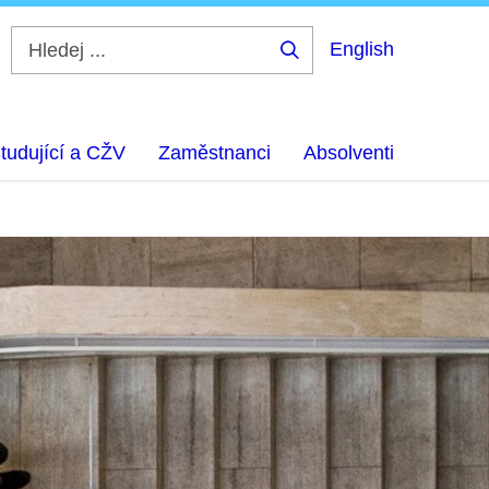
English
Hledej
...
tudující a CŽV
Zaměstnanci
Absolventi