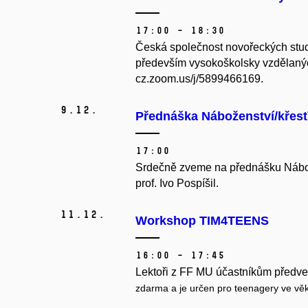
17:00 – 18:30
Česká společnost novořeckých stud
především vysokoškolsky vzdělaný
cz.zoom.us/j/5899466169
.
9.
12.
Přednáška Náboženství/křesťa
17:00
Srdečně zveme na přednášku Nábožen
prof. Ivo Pospíšil.
11.
12.
Workshop TIM4TEENS
16:00 – 17:45
Lekto
ř
i z FF MU účastníkům p
ř
edve
zdarma a je ur
č
en pro teenagery ve v
ě