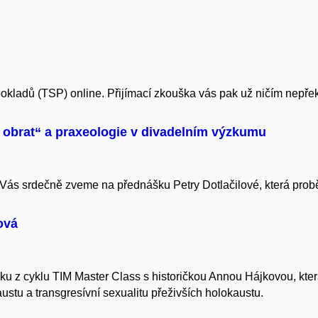
dpokladů (TSP) online. Přijímací zkouška vás pak už ničím nepře
ní obrat“ a praxeologie v divadelním výzkumu
e Vás srdečně zveme na přednášku Petry Dotlačilové, která pro
ová
ku z cyklu TIM Master Class s historičkou Annou Hájkovou, kt
austu a transgresívní sexualitu přeživších holokaustu.