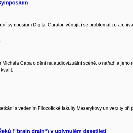
l Symposium
í symposium Digital Curator, věnující se problematice archivac
b
hala Cába o dění na audiovizuální scéně, o nářadí a jeho roli v 
kvalit.
etkání s vedením Filozofické fakulty Masarykovy univerzity při
eků ("brain drain") v uplynulém desetiletí