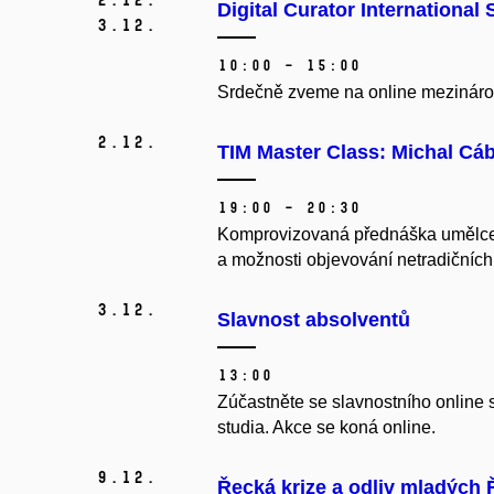
Digital Curator Internationa
3.
12.
10:00 – 15:00
Srdečně zveme na online mezinárodn
2.
12.
TIM Master Class: Michal Cá
19:00 – 20:30
Komprovizovaná přednáška umělce Mic
a možnosti objevování netradičních 
3.
12.
Slavnost absolventů
13:00
Zúčastněte se slavnostního online s
studia. Akce se koná online.
9.
12.
Řecká krize a odliv mladých Ř