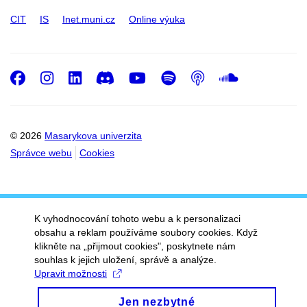
CIT
IS
Inet.muni.cz
Online výuka
Facebook
Instagram
LinkedIn
Discord
Youtube
Spotify
Podcast
SoundC
© 2026
Masarykova univerzita
Správce webu
Cookies
K vyhodnocování tohoto webu a k personalizaci
obsahu a reklam používáme soubory cookies. Když
klikněte na „přijmout cookies", poskytnete nám
souhlas k jejich uložení, správě a analýze.
Upravit možnosti
Jen nezbytné