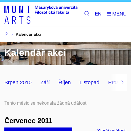
EN
Kalendář akcí
Kalendář akcí
Srpen 2010
Září
Říjen
Listopad
Prosinec
Tento měsíc se nekonala žádná událost.
Červenec 2011
Starší události