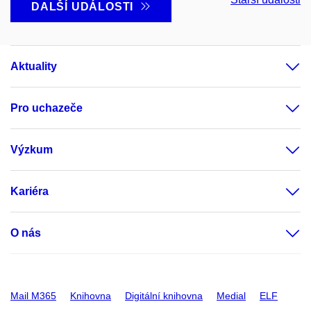
DALŠÍ UDÁLOSTI
Aktuality
Pro uchazeče
Výzkum
Kariéra
O nás
Mail M365
Knihovna
Digitální knihovna
Medial
ELF