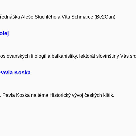
přednáška Aleše Stuchlého a Víta Schmarce (Be2Can).
olej
slovanských filologií a balkanistiky, lektorát slovinštiny Vás s
Pavla Koska
 Pavla Koska na téma Historický vývoj českých klitik.