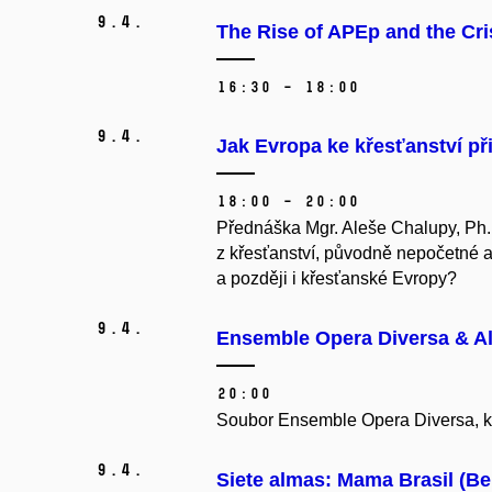
9.
4.
The Rise of APEp and the Cri
16:30 – 18:00
9.
4.
Jak Evropa ke křesťanství př
18:00 – 20:00
Přednáška Mgr. Aleše Chalupy, Ph.D
z křesťanství, původně nepočetné a 
a později i křesťanské Evropy?
9.
4.
Ensemble Opera Diversa & A
20:00
Soubor Ensemble Opera Diversa, kte
9.
4.
Siete almas: Mama Brasil (Be