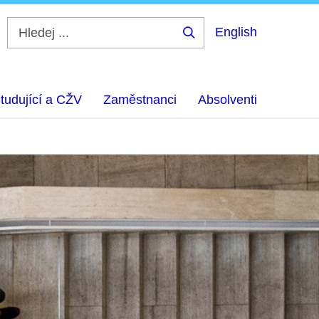
English
Hledej
...
tudující a CŽV
Zaměstnanci
Absolventi