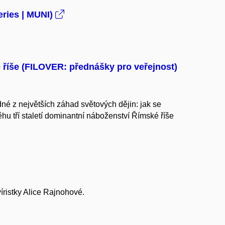
eries | MUNI)
é říše (FILOVER: přednášky pro veřejnost)
né z největších záhad světových dějin: jak se
hu tří staletí dominantní náboženství Římské říše
íristky Alice Rajnohové.