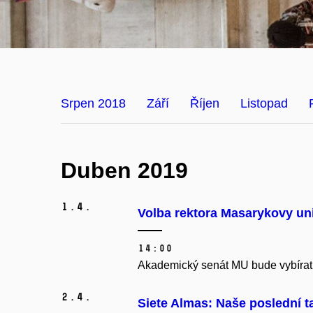
Srpen 2018
Září
Říjen
Listopad
Duben 2019
1.
4.
Volba rektora Masarykovy uni
14:00
Akademický senát MU bude vybírat n
2.
4.
Siete Almas: Naše poslední t