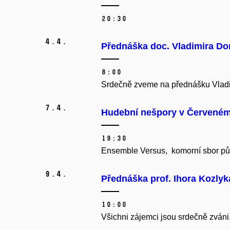
20:30
4.
4.
Přednáška doc. Vladimira D
8:00
Srdečně zveme na přednášku Vladim
7.
4.
Hudební nešpory v Červeném
19:30
Ensemble Versus, komorní sbor půso
9.
4.
Přednáška prof. Ihora Kozlyk
10:00
Všichni zájemci jsou srdečně zváni