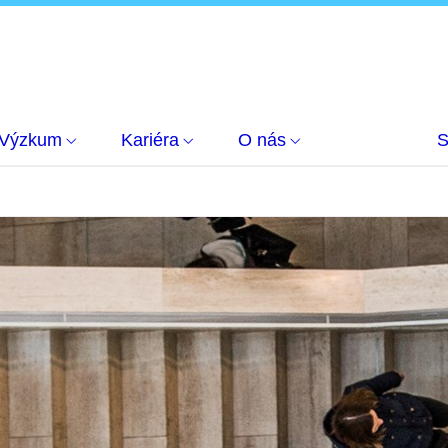
Výzkum
Kariéra
O nás
S