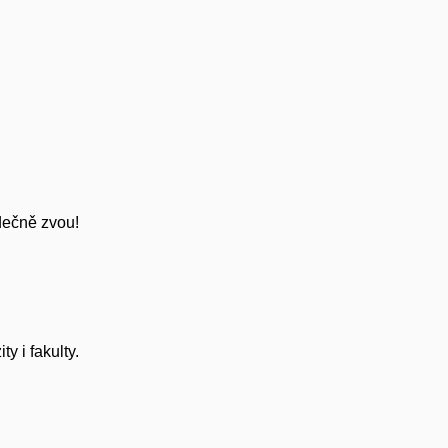
rdečně zvou!
ty i fakulty.