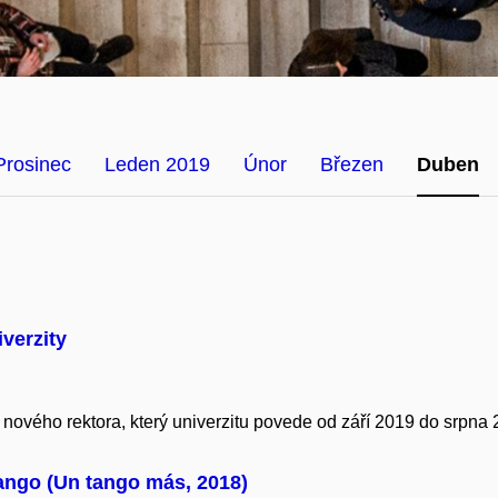
Prosinec
Leden 2019
Únor
Březen
Duben
verzity
ového rektora, který univerzitu povede od září 2019 do srpna 
ango (Un tango más, 2018)