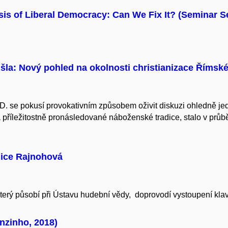
sis of Liberal Democracy: Can We Fix It? (Seminar S
išla: Nový pohled na okolnosti christianizace Římsk
. se pokusí provokativním způsobem oživit diskuzi ohledně jed
příležitostně pronásledované náboženské tradice, stalo v průbě
lice Rajnohová
rý působí při Ústavu hudební vědy, doprovodí vystoupení klav
nzinho, 2018)