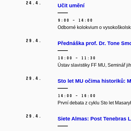
24.
4.
Učit umění
9:00 – 14:00
Odborné kolokvium o vysokoškolské
29.
4.
Přednáška prof. Dr. Tone Smo
10:00 – 11:30
Ústav slavistiky FF MU, Seminář jiho
29.
4.
Sto let MU očima historiků: M
14:00 – 16:00
První debata z cyklu Sto let Masaryk
29.
4.
Siete Almas: Post Tenebras L