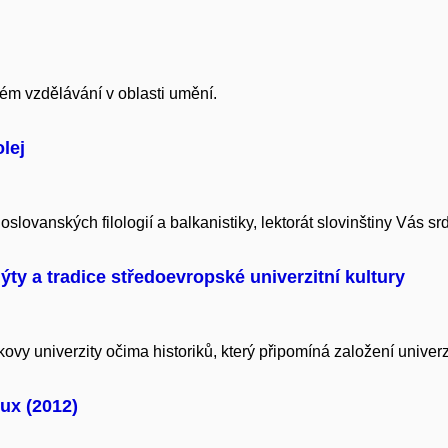
m vzdělávání v oblasti umění.
lej
slovanských filologií a balkanistiky, lektorát slovinštiny Vás s
ýty a tradice středoevropské univerzitní kultury
ovy univerzity očima historiků, který připomíná založení univerzi
ux (2012)