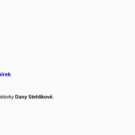
bírek
doktorky
Dany Stehlíkové.