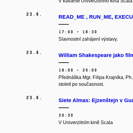
V kavárně Univerzitního kina Scala
23.
4.
READ_ME , RUN_ME, EXECUTE
17:00 – 18:30
Slavnostní zahájení výstavy.
23.
4.
William Shakespeare jako fil
18:00 – 20:00
Přednáška Mgr. Filipa Krajníka, Ph.
století po současnost.
23.
4.
Siete Almas: Ejzenštejn v Gu
20:30
V Univerzitním kině Scala