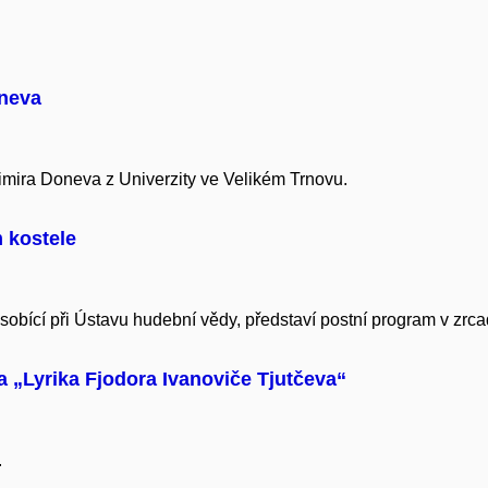
oneva
ira Doneva z Univerzity ve Velikém Trnovu.
 kostele
bící při Ústavu hudební vědy, představí postní program v zrcadl
a „Lyrika Fjodora Ivanoviče Tjutčeva“
.