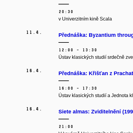
20:30
v Univerzitním kině Scala
11.
4.
Přednáška: Byzantium throu
12:00 – 13:30
Ústav klasických studií srdečně z
16.
4.
Přednáška: Křišťan z Prachat
16:00 – 17:30
Ústav klasických studií a Jednota k
16.
4.
Siete almas: Zviditelnění (199
21:00