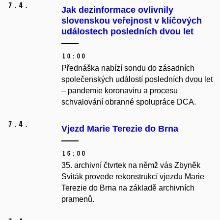
7.
4.
Jak dezinformace ovlivnily
slovenskou veřejnost v klíčových
událostech posledních dvou let
10:00
Přednáška nabízí sondu do zásadních
společenských událostí posledních dvou let
– pandemie koronaviru a procesu
schvalování obranné spolupráce DCA.
7.
4.
Vjezd Marie Terezie do Brna
16:00
35. archivní čtvrtek na němž vás Zbyněk
Sviták provede rekonstrukcí vjezdu Marie
Terezie do Brna na základě archivních
pramenů.