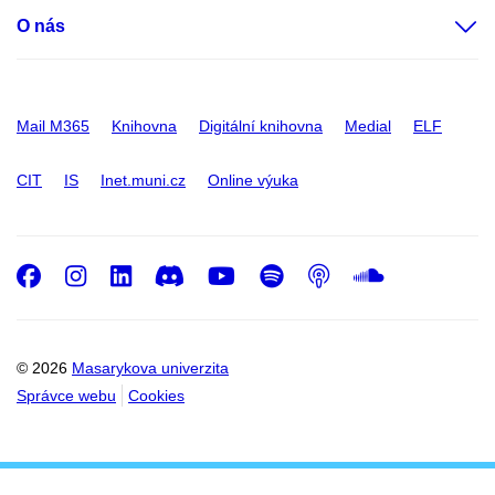
O nás
Mail M365
Knihovna
Digitální knihovna
Medial
ELF
CIT
IS
Inet.muni.cz
Online výuka
Facebook
Instagram
LinkedIn
Discord
Youtube
Spotify
Podcast
SoundC
© 2026
Masarykova univerzita
Správce webu
Cookies