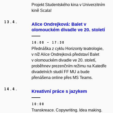
Projekt Studentského kina v Univerzitním
kině Scala!
13.
4.
Alice Ondrejková: Balet v
olomouckém divadle ve 20. století
16:00 – 17:30
Přednáška z cyklu Horizonty teatrologie,
v níž Alice Ondrejková představí Balet
v olomouckém divadle ve 20. století,
proběhnev prezenčním režimu na Katedře
divadelních studií FF MU a bude
přenášena online přes MS Teams.
14.
4.
Kreativní práce s jazykem
10:00
Transkreace. Copywriting. Idea making.