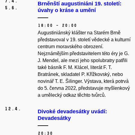
7.
4.
Brněnští augustiniáni 19. století:
5.
6.
úvahy o kráse a umění
18:00 – 20:00
Augustiniánský klášter na Starém Brně
představoval v 19. století vědecké a kulturní
centrum moravského obrození.
Nejznámějším představitelem této éry je G.
J. Mendel, ale mezi jeho spolubratry patřili
také básník F. M. Klácel, literát F. T.
Bratránek, skladatel P. Křížkovský, nebo
novinář T. E. Šilinger. Výstava, která potrvá
do 5. června 2022, představuje myšlenkový
a umělecký odkaz těchto tvůrců.
12.
4.
Divoké devadesátky uvádí:
Devadesátky
20:30