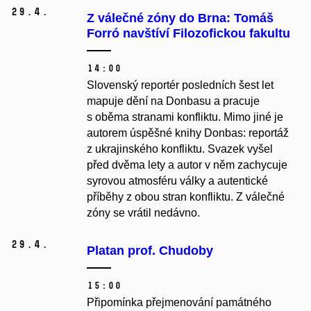
29.
4.
Z válečné zóny do Brna: Tomáš
Forró navštíví Filozofickou fakultu
14:00
Slovenský reportér posledních šest let
mapuje dění na Donbasu a pracuje
s oběma stranami konfliktu. Mimo jiné je
autorem úspěšné knihy Donbas: reportáž
z ukrajinského konfliktu. Svazek vyšel
před dvěma lety a autor v něm zachycuje
syrovou atmosféru války a autentické
příběhy z obou stran konfliktu. Z válečné
zóny se vrátil nedávno.
29.
4.
Platan prof. Chudoby
15:00
Připomínka přejmenování památného