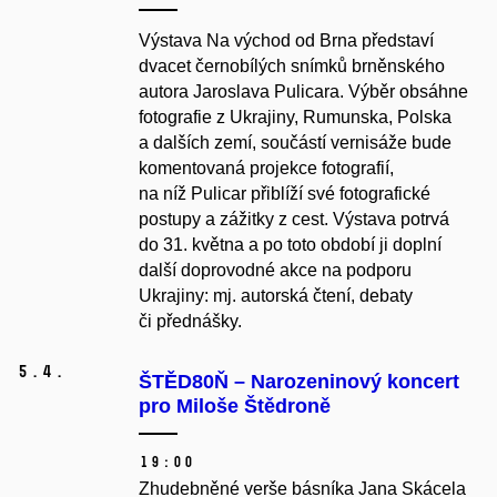
Výstava Na východ od Brna představí
dvacet černobílých snímků brněnského
autora Jaroslava Pulicara. Výběr obsáhne
fotografie z Ukrajiny, Rumunska, Polska
a dalších zemí, součástí vernisáže bude
komentovaná projekce fotografií,
na níž Pulicar přiblíží své fotografické
postupy a zážitky z cest. Výstava potrvá
do 31. května a po toto období ji doplní
další doprovodné akce na podporu
Ukrajiny: mj. autorská čtení, debaty
či přednášky.
5.
4.
ŠTĚD80Ň – Narozeninový koncert
pro Miloše Štědroně
19:00
Zhudebněné verše básníka Jana Skácela