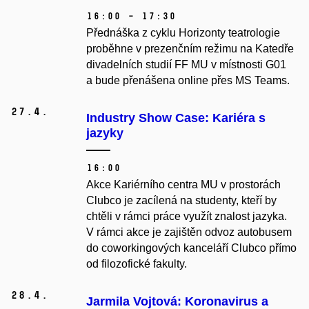
16:00 – 17:30
Přednáška z cyklu Horizonty teatrologie
proběhne v prezenčním režimu na Katedře
divadelních studií FF MU v místnosti G01
a bude přenášena online přes MS Teams.
27.
4.
Industry Show Case: Kariéra s
jazyky
16:00
Akce Kariérního centra MU v prostorách
Clubco je zacílená na studenty, kteří by
chtěli v rámci práce využít znalost jazyka.
V rámci akce je zajištěn odvoz autobusem
do coworkingových kanceláří Clubco přímo
od filozofické fakulty.
28.
4.
Jarmila Vojtová: Koronavirus a