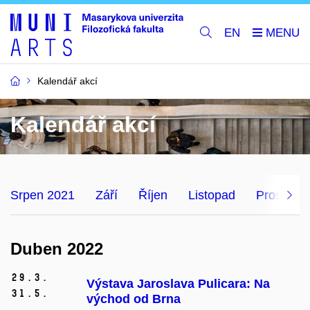
EN
Kalendář akcí
Kalendář akcí
Srpen 2021
Září
Říjen
Listopad
Prosinec
Duben 2022
29.
3.
Výstava Jaroslava Pulicara: Na
31.
5.
východ od Brna