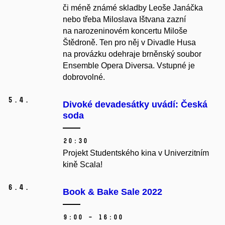
či méně známé skladby Leoše Janáčka
nebo třeba Miloslava Ištvana zazní
na narozeninovém koncertu Miloše
Štědroně. Ten pro něj v Divadle Husa
na provázku odehraje brněnský soubor
Ensemble Opera Diversa. Vstupné je
dobrovolné.
5.
4.
Divoké devadesátky uvádí: Česká
soda
20:30
Projekt Studentského kina v Univerzitním
kině Scala!
6.
4.
Book & Bake Sale 2022
9:00 – 16:00