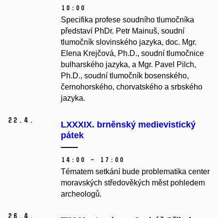
10:00
Specifika profese soudního tlumočníka
představí PhDr. Petr Mainuš, soudní
tlumočník slovinského jazyka, doc. Mgr.
Elena Krejčová, Ph.D., soudní tlumočnice
bulharského jazyka, a Mgr. Pavel Pilch,
Ph.D., soudní tlumočník bosenského,
černohorského, chorvatského a srbského
jazyka.
22.
4.
LXXXIX. brněnský medievistický
pátek
14:00 – 17:00
Tématem setkání bude problematika center
moravských středověkých měst pohledem
archeologů.
26.
4.