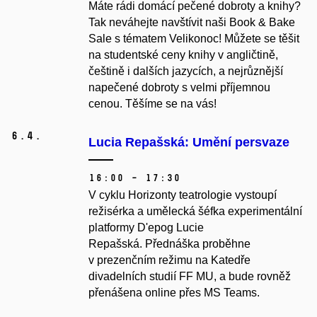
Máte rádi domácí pečené dobroty a knihy?
Tak neváhejte navštívit naši Book & Bake
Sale s tématem Velikonoc! Můžete se těšit
na studentské ceny knihy v angličtině,
češtině i dalších jazycích, a nejrůznější
napečené dobroty s velmi příjemnou
cenou. Těšíme se na vás!
6.
4.
Lucia Repašská: Umění persvaze
16:00 – 17:30
V cyklu Horizonty teatrologie vystoupí
režisérka a umělecká šéfka experimentální
platformy D'epog Lucie
Repašská.
Přednáška proběhne
v prezenčním režimu na Katedře
divadelních studií FF MU, a bude rovněž
přenášena online přes MS Teams.