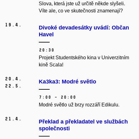
Slova, která jste už určitě někde slyšeli.
Víte ale, co ve skutečnosti znamenají?
19.
4.
Divoké devadesátky uvádí: Občan
Havel
20:30
Projekt Studentského kina v Univerzitním
kině Scala!
20.
4.
Ka3ka3: Modré světlo
22.
5.
7:00 – 20:00
Modré světlo už brzy rozzáří Edikulu.
21.
4.
Překlad a překladatel ve službách
společnosti