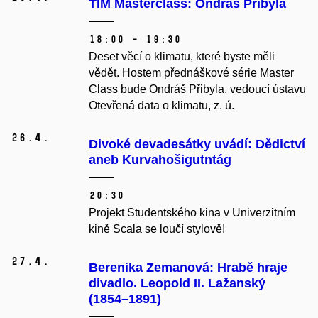
TIM Masterclass: Ondráš Přibyla
18:00 – 19:30
Deset věcí o klimatu, které byste měli
vědět. Hostem přednáškové série Master
Class bude Ondráš Přibyla, vedoucí ústavu
Otevřená data o klimatu, z. ú.
26.
4.
Divoké devadesátky uvádí: Dědictví
aneb Kurvahošigutntág
20:30
Projekt Studentského kina v Univerzitním
kině Scala se loučí stylově!
27.
4.
Berenika Zemanová: Hrabě hraje
divadlo. Leopold II. Lažanský
(1854–1891)