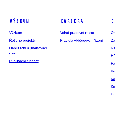
Výzkum
Kariéra
O
Výzkum
Volná pracovní místa
Or
Řešené projekty
Pravidla výběrových řízení
Za
Habilitační a jmenovací
Na
řízení
HR
Publikační činnost
Fa
Ko
Kd
Ko
Úř