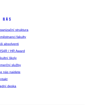
 nás
ganizační struktura
městnanci fakulty
ši absolventi
S4R / HR Award
kultní školy
merční služby
e nás najdete
ntakt
ední deska