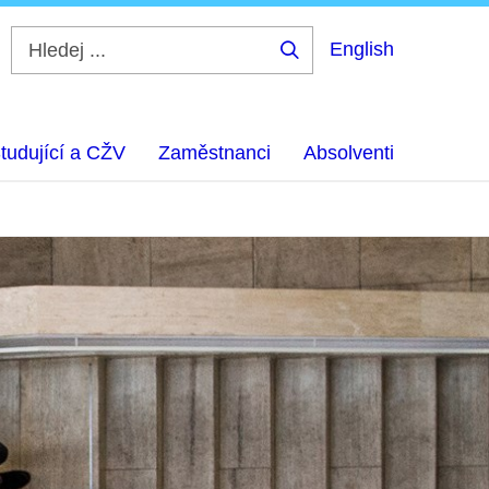
English
Hledej
...
tudující a CŽV
Zaměstnanci
Absolventi