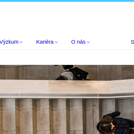
Výzkum
Kariéra
O nás
S