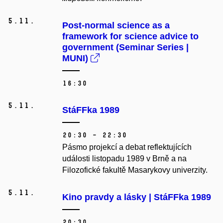
5.
11.
Post-normal science as a
framework for science advice to
government (Seminar Series |
MUNI)
16:30
5.
11.
StáFFka 1989
20:30 – 22:30
Pásmo projekcí a debat reflektujících
události listopadu 1989 v Brně a na
Filozofické fakultě Masarykovy univerzity.
5.
11.
Kino pravdy a lásky | StáFFka 1989
20:30