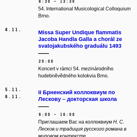
8:30 – 13:30
54. International Musicological Colloquium
Brno. ​
4.
11.
Missa Super Undique flammatis
Jacoba Handla Galla a chorál ze
svatojakubského graduálu 1493
20:00
Koncert v rámci 54. mezinárodního
hudebněvědného kolokvia Brno.​
5.
11.
II Брненский коллоквиум по
6.
11.
Лескову – докторская школа
9:00 – 16:00
Приглашаем Вас на коллоквиум
Н. С.
Лесков и традиция русского романа в
мировом контексте
.