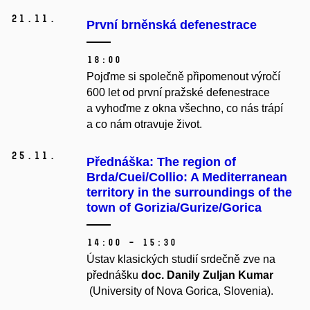
21.
11.
První brněnská defenestrace
18:00
Pojďme si společně připomenout výročí
600 let od první pražské defenestrace
a vyhoďme z okna všechno, co nás trápí
a co nám otravuje život.
25.
11.
Přednáška: The region of
Brda/Cuei/Collio: A Mediterranean
territory in the surroundings of the
town of Gorizia/Gurize/Gorica
14:00 – 15:30
Ústav klasických studií srdečně zve na
přednášku
doc. Danily Zuljan Kumar
(University of Nova Gorica, Slovenia).