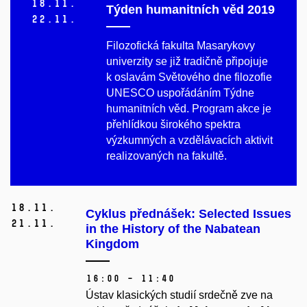
18.
11.
Týden humanitních věd 2019
22.
11.
Filozofická fakulta Masarykovy
univerzity se již tradičně připojuje
k oslavám Světového dne filozofie
UNESCO uspořádáním Týdne
humanitních věd. Program akce je
přehlídkou širokého spektra
výzkumných a vzdělávacích aktivit
realizovaných na fakultě.
18.
11.
Cyklus přednášek: Selected Issues
21.
11.
in the History of the Nabatean
Kingdom
16:00 – 11:40
Ústav klasických studií srdečně zve na