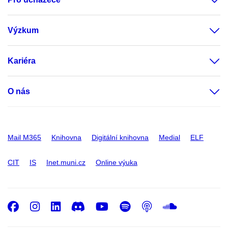
Výzkum
Kariéra
O nás
Mail M365
Knihovna
Digitální knihovna
Medial
ELF
CIT
IS
Inet.muni.cz
Online výuka
Facebook
Instagram
LinkedIn
Discord
Youtube
Spotify
Podcast
SoundC