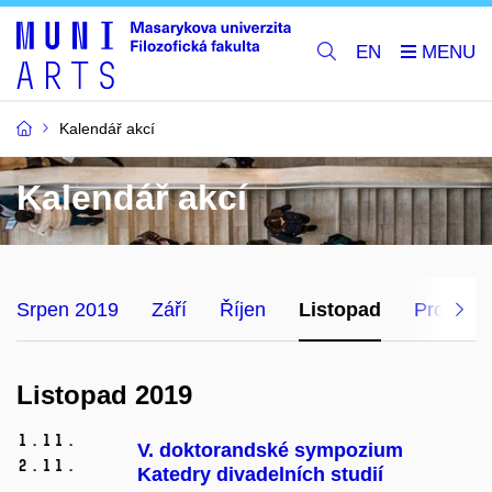
EN
Kalendář akcí
Kalendář akcí
Srpen 2019
Září
Říjen
Listopad
Prosinec
Listopad 2019
1.
11.
V. doktorandské sympozium
2.
11.
Katedry divadelních studií