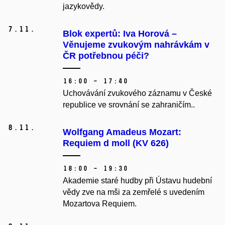
jazykovědy.
7.
11.
Blok expertů: Iva Horová –
Věnujeme zvukovým nahrávkám v
ČR potřebnou péči?
16:00 – 17:40
Uchovávání zvukového záznamu v České
republice ve srovnání se zahraničím..
8.
11.
Wolfgang Amadeus Mozart:
Requiem d moll (KV 626)
18:00 – 19:30
Akademie staré hudby při Ústavu hudební
vědy zve na mši za zemřelé s uvedením
Mozartova Requiem.