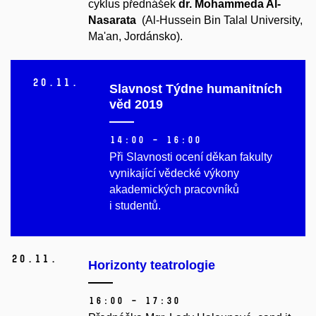
cyklus přednášek
dr. Mohammeda Al-
Nasarata
(Al-Hussein Bin Talal University,
Ma'an, Jordánsko).
20.
11.
Slavnost Týdne humanitních
věd 2019
14:00 – 16:00
Při Slavnosti ocení děkan fakulty
vynikající vědecké výkony
akademických pracovníků
i studentů.
20.
11.
Horizonty teatrologie
16:00 – 17:30