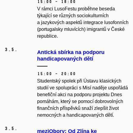
15:00 – 18:00
V rámci LusoFestu proběhne beseda
týkající se různých sociokulturních
a jazykových aspektů integrace lusofonních
(portugalsky mluvících) imigrantů v České
republice.
3.
5.
Antická sbírka na podporu
handicapovaných dětí
15:00 – 20:00
Studentský spolek při Ústavu klasických
studií ve spolupráci s Misí naděje uspořádá
benefiční akci na podporu projektu Dnes
pomáhám, který se pomocí dobrovolných
finančních příspěvků snaží zlepšit život
nemocných a handicapovaných dětí.
3.
5.
meziObory: Od Zlína ke