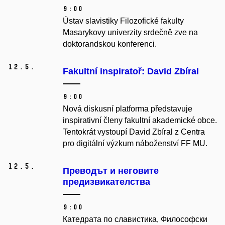
9:00
Ústav slavistiky Filozofické fakulty
Masarykovy univerzity srdečně zve na
doktorandskou konferenci.
12.
5.
Fakultní inspiratoř: David Zbíral
9:00
Nová diskusní platforma představuje
inspirativní členy fakultní akademické obce.
Tentokrát vystoupí David Zbíral z Centra
pro digitální výzkum náboženství FF MU.
12.
5.
Преводът и неговите
предизвикателства
9:00
Катедрата по славистика, Философски