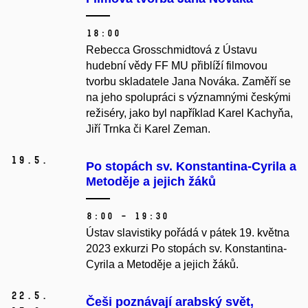
18:00
Rebecca Grosschmidtová z Ústavu
hudební vědy FF MU přiblíží filmovou
tvorbu skladatele Jana Nováka. Zaměří se
na jeho spolupráci s významnými českými
režiséry, jako byl například Karel Kachyňa,
Jiří Trnka či Karel Zeman.
19.
5.
Po stopách sv. Konstantina-Cyrila a
Metoděje a jejich žáků
8:00 – 19:30
Ústav slavistiky pořádá v pátek 19. května
2023 exkurzi Po stopách sv. Konstantina-
Cyrila a Metoděje a jejich žáků.
22.
5.
Češi poznávají arabský svět,