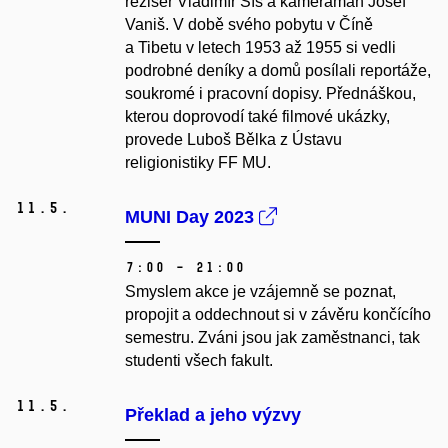
režisér Vladimír Sís a kameraman Josef
Vaniš. V době svého pobytu v Číně
a Tibetu v letech 1953 až 1955 si vedli
podrobné deníky a domů posílali reportáže,
soukromé i pracovní dopisy. Přednáškou,
kterou doprovodí také filmové ukázky,
provede Luboš Bělka z Ústavu
religionistiky FF MU.
11.
5.
MUNI Day 2023
7:00 – 21:00
Smyslem akce je vzájemně se poznat,
propojit a oddechnout si v závěru končícího
semestru. Zváni jsou jak zaměstnanci, tak
studenti všech fakult.
11.
5.
Překlad a jeho výzvy