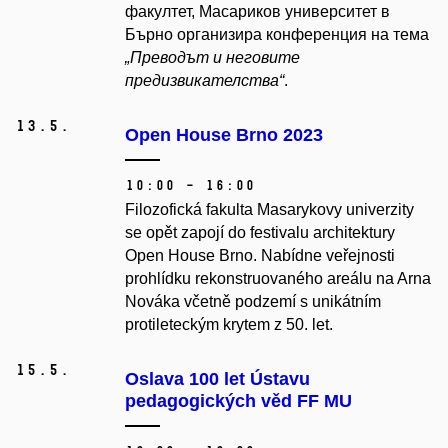
факултет, Масариков университет в
Бърно организира конференция на тема
„Преводът и неговите
предизвикателства“
.
13.
5.
Open House Brno 2023
10:00 – 16:00
Filozofická fakulta Masarykovy univerzity
se opět zapojí do festivalu architektury
Open House Brno. Nabídne veřejnosti
prohlídku rekonstruovaného areálu na Arna
Nováka včetně podzemí s unikátním
protileteckým krytem z 50. let.
15.
5.
Oslava 100 let Ústavu
pedagogických věd FF MU