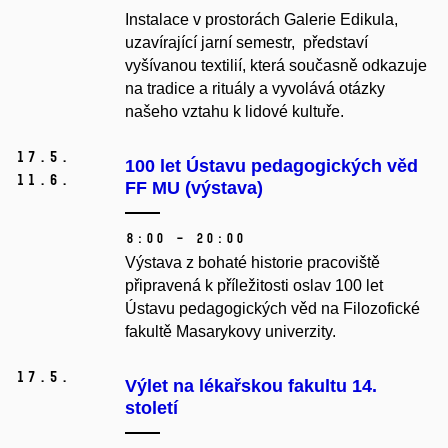
Instalace v prostorách Galerie Edikula,
uzavírající jarní semestr, představí
vyšívanou textilií, která současně odkazuje
na tradice a rituály a vyvolává otázky
našeho vztahu k lidové kultuře.
17.
5.
100 let Ústavu pedagogických věd
11.
6.
FF MU (výstava)
8:00 – 20:00
Výstava z bohaté historie pracoviště
připravená k příležitosti oslav 100 let
Ústavu pedagogických věd na Filozofické
fakultě Masarykovy univerzity.
17.
5.
Výlet na lékařskou fakultu 14.
století