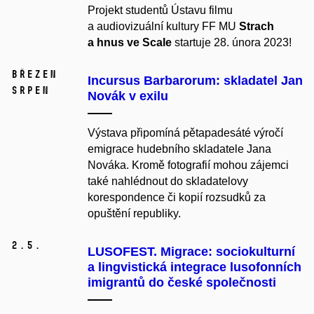
Projekt studentů Ústavu filmu
a audiovizuální kultury FF MU
Strach
a hnus ve Scale
startuje 28. února 2023!
březen
Incursus Barbarorum: skladatel Jan
srpen
Novák v exilu
Výstava připomíná pětapadesáté výročí
emigrace hudebního skladatele Jana
Nováka. Kromě fotografií mohou zájemci
také nahlédnout do skladatelovy
korespondence či kopií rozsudků za
opuštění republiky.
2.
5.
LUSOFEST. Migrace: sociokulturní
a lingvistická integrace lusofonních
imigrantů do české společnosti