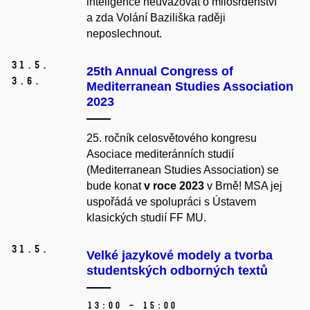
inteligence neuvažovat o milosrdenství
a zda Volání Baziliška raději
neposlechnout.
31.
5.
25th Annual Congress of
3.
6.
Mediterranean Studies Association
2023
25. ročník celosvětového kongresu
Asociace mediteránních studií
(
Mediterranean Studies Association)
se
bude konat
v roce 2023
v Brně! MSA jej
uspořádá ve spolupráci s Ústavem
klasických studií FF MU.
31.
5.
Velké jazykové modely a tvorba
studentských odborných textů
13:00 – 15:00