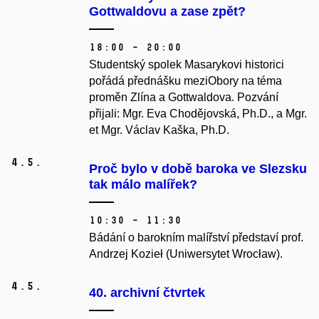
Gottwaldovu a zase zpět?
18:00 – 20:00
Studentský spolek Masarykovi historici
pořádá přednášku meziObory na téma
proměn Zlína a Gottwaldova. Pozvání
přijali: Mgr. Eva Chodějovská, Ph.D., a Mgr.
et Mgr. Václav Kaška, Ph.D.
4.
5.
Proč bylo v době baroka ve Slezsku
tak málo malířek?
10:30 – 11:30
Bádání o barokním malířství představí prof.
Andrzej Kozieł (Uniwersytet Wrocław).
4.
5.
40. archivní čtvrtek