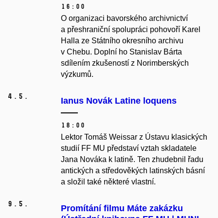
16:00
O organizaci bavorského archivnictví
a přeshraniční spolupráci pohovoří Karel
Halla ze Státního okresního archivu
v Chebu. Doplní ho Stanislav Bárta
sdílením zkušeností z Norimberských
výzkumů.
4.
5.
Ianus Novák Latine loquens
18:00
Lektor Tomáš Weissar z Ústavu klasických
studií FF MU představí vztah skladatele
Jana Nováka k latině. Ten zhudebnil řadu
antických a středověkých latinských básní
a složil také některé vlastní.
9.
5.
Promítání filmu Máte zakázku