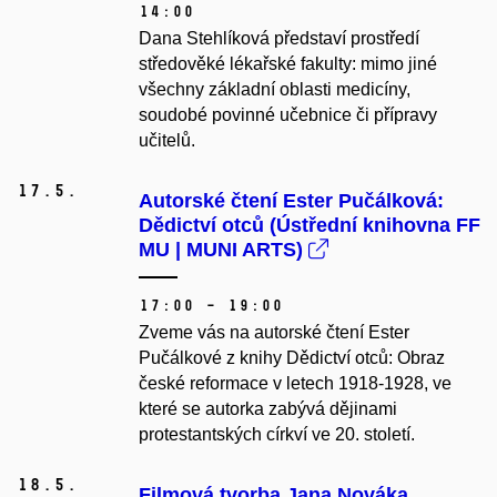
14:00
Dana Stehlíková představí prostředí
středověké lékařské fakulty: mimo jiné
všechny základní oblasti medicíny,
soudobé povinné učebnice či přípravy
učitelů.
17.
5.
Autorské čtení Ester Pučálková:
Dědictví otců (Ústřední knihovna FF
MU | MUNI ARTS)
17:00 – 19:00
Zveme vás na autorské čtení Ester
Pučálkové z knihy Dědictví otců: Obraz
české reformace v letech 1918-1928, ve
které se autorka zabývá dějinami
protestantských církví ve 20. století.
18.
5.
Filmová tvorba Jana Nováka