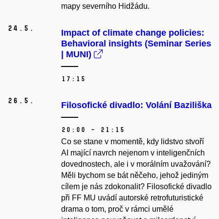
mapy severního Hidžádu.
24.
5.
Impact of climate change policies:
Behavioral insights (Seminar Series
| MUNI)
17:15
26.
5.
Filosofické divadlo: Volání Baziliška
20:00 – 21:15
Co se stane v momentě, kdy lidstvo stvoří
AI mající navrch nejenom v inteligenčních
dovednostech, ale i v morálním uvažování?
Měli bychom se bát něčeho, jehož jediným
cílem je nás zdokonalit? Filosofické divadlo
při FF MU uvádí autorské retrofuturistické
drama o tom, proč v rámci umělé