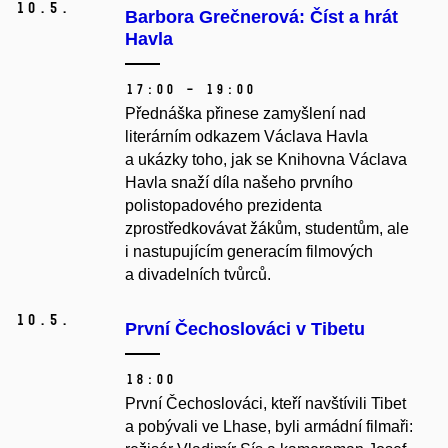
10.
5.
Barbora Grečnerová: Číst a hrát
Havla
17:00 – 19:00
Přednáška přinese zamyšlení nad
literárním odkazem Václava Havla
a ukázky toho, jak se Knihovna Václava
Havla snaží díla našeho prvního
polistopadového prezidenta
zprostředkovávat žákům, studentům, ale
i nastupujícím generacím filmových
a divadelních tvůrců.
10.
5.
První Čechoslováci v Tibetu
18:00
První Čechoslováci, kteří navštívili Tibet
a pobývali ve Lhase, byli armádní filmaři: