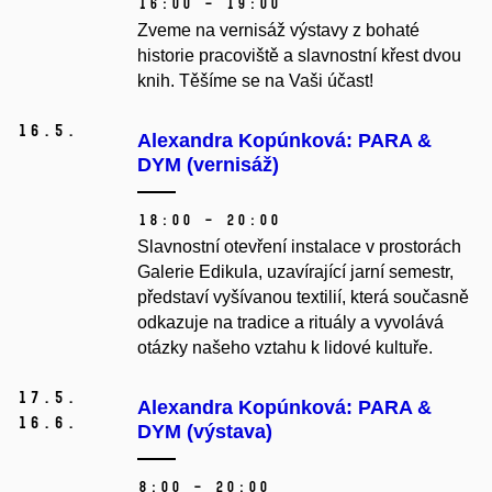
16:00 – 19:00
Zveme na vernisáž výstavy z bohaté
historie pracoviště a slavnostní křest dvou
knih. Těšíme se na Vaši účast!
16.
5.
Alexandra Kopúnková: PARA &
DYM (vernisáž)
18:00 – 20:00
Slavnostní otevření instalace v prostorách
Galerie Edikula, uzavírající jarní semestr,
představí vyšívanou textilií, která současně
odkazuje na tradice a rituály a vyvolává
otázky našeho vztahu k lidové kultuře.
17.
5.
Alexandra Kopúnková: PARA &
16.
6.
DYM (výstava)
8:00 – 20:00