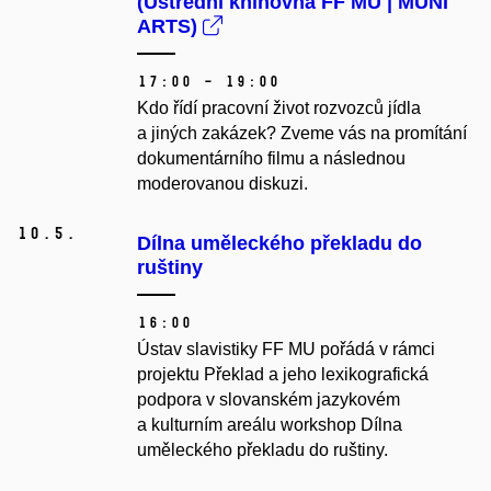
(Ústřední knihovna FF MU | MUNI
ARTS)
17:00 – 19:00
Kdo řídí pracovní život rozvozců jídla
a jiných zakázek? Zveme vás na promítání
dokumentárního filmu a následnou
moderovanou diskuzi.
10.
5.
Dílna uměleckého překladu do
ruštiny
16:00
Ústav slavistiky FF MU pořádá v rámci
projektu Překlad a jeho lexikografická
podpora v slovanském jazykovém
a kulturním areálu workshop Dílna
uměleckého překladu do ruštiny.