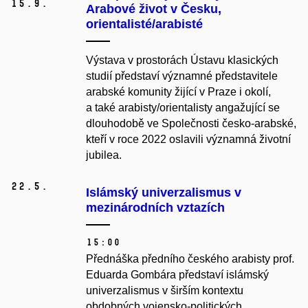
15.
9.
Arabové život v Česku,
orientalisté/arabisté
Výstava v prostorách Ústavu klasických
studií představí významné představitele
arabské komunity žijící v Praze i okolí,
a také arabisty/orientalisty angažující se
dlouhodobě ve Společnosti česko-arabské,
kteří v roce 2022 oslavili významná životní
jubilea.
22.
5.
Islámský univerzalismus v
mezinárodních vztazích
15:00
Přednáška předního českého arabisty prof.
Eduarda Gombára představí islámský
univerzalismus v širším kontextu
obdobných vojensko-politických