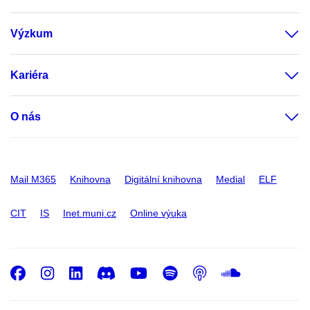
Výzkum
Kariéra
O nás
Mail M365
Knihovna
Digitální knihovna
Medial
ELF
CIT
IS
Inet.muni.cz
Online výuka
Facebook
Instagram
LinkedIn
Discord
Youtube
Spotify
Podcast
SoundC