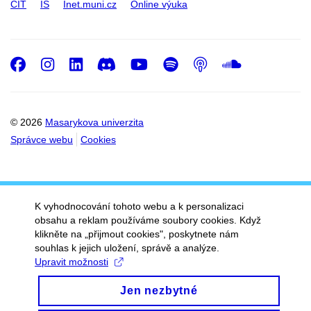
CIT
IS
Inet.muni.cz
Online výuka
Facebook
Instagram
LinkedIn
Discord
Youtube
Spotify
Podcast
SoundC
© 2026
Masarykova univerzita
Správce webu
Cookies
K vyhodnocování tohoto webu a k personalizaci
obsahu a reklam používáme soubory cookies. Když
klikněte na „přijmout cookies", poskytnete nám
souhlas k jejich uložení, správě a analýze.
Upravit možnosti
Jen nezbytné