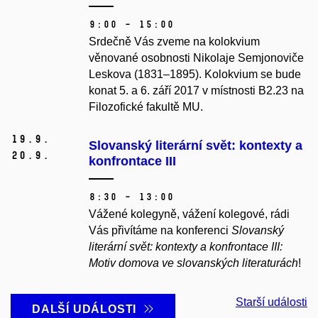
9:00 – 15:00
Srdečně Vás zveme na kolokvium
věnované osobnosti Nikolaje Semjonoviče
Leskova (1831–1895). Kolokvium se bude
konat 5. a 6. září 2017 v místnosti B2.23 na
Filozofické fakultě MU.
19.
9.
Slovanský literární svět: kontexty a
20.
9.
konfrontace III
8:30 – 13:00
Vážené kolegyně, vážení kolegové, rádi
Vás přivítáme na konferenci
Slovanský
literární svět: kontexty a konfrontace III:
Motiv domova ve slovanských literaturách
!
Starší události
DALŠÍ UDÁLOSTI