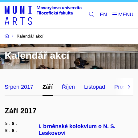
EN
Kalendář akcí
Kalendář akcí
Srpen 2017
Září
Říjen
Listopad
Prosinec
Září 2017
5.
9.
I. brněnské kolokvium o N. S.
6.
9.
Leskovovi