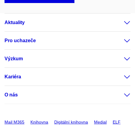
Aktuality
Pro uchazeče
Výzkum
Kariéra
O nás
Mail M365
Knihovna
Digitální knihovna
Medial
ELF