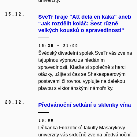
univerzity.
15.
12.
SveTr hraje "Att dela en kaka" aneb
"Jak rozdělit koláč: Šest různě
velkých kousků o spravedlnosti"
19:30 – 21:00
Švédský divadelní spolek SveTr vás zve na
tajuplnou výpravu za hledáním
spravedlnosti. Klaďte si společně s herci
otázky, užijte si čas se Shakespearovými
postavami či rovnou vyplujte na dalekou
plavbu s viktoriánskými námořníky.
20.
12.
Předvánoční setkání u sklenky vína
16:00
Děkanka Filozofické fakulty Masarykovy
univerzity vás srdečně zve na předvánoční