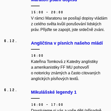
15:00 – 20:00
V rámci Maratonu se posílají dopisy vládám
z celého světa kvůli porušování lidských
práv. Přijďte se zapojit, jste srdečně zváni.
6.
12.
Angličtina v písních našeho mládí
16:00
Kateřina Tomková z Katedry anglistiky
a amerikanistiky FF MU pohovoří
o notoricky známých a často citovaných
anglických písňových textů.
6.
12.
Mikulášské legendy 1
16:00 – 17:00
Dovolujeme si vás a vaše děti (případně