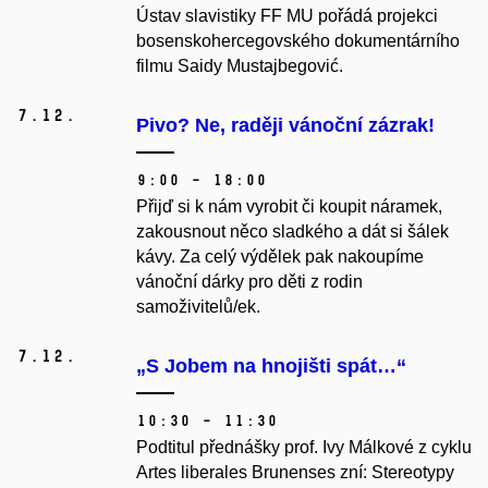
Ústav slavistiky FF MU pořádá projekci
bosenskohercegovského dokumentárního
filmu Saidy Mustajbegović.
7.
12.
Pivo? Ne, raději vánoční zázrak!
9:00 – 18:00
Přijď si k nám vyrobit či koupit náramek,
zakousnout něco sladkého a dát si šálek
kávy. Za celý výdělek pak nakoupíme
vánoční dárky pro děti z rodin
samoživitelů/ek.
7.
12.
„S Jobem na hnojišti spát…“
10:30 – 11:30
Podtitul přednášky prof. Ivy Málkové z cyklu
Artes liberales Brunenses zní:
Stereotypy