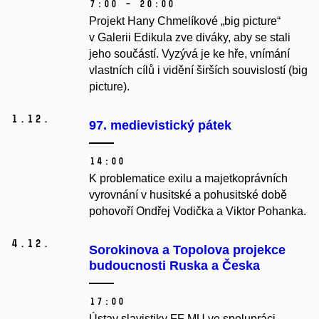
7:00 – 20:00
Projekt Hany Chmelíkové
„big picture“
v Galerii Edikula zve diváky, aby se stali
jeho součástí. Vyzývá je ke hře, vnímání
vlastních cílů i vidění širších souvislostí (big
picture).
1.
12.
97. medievistický pátek
14:00
K problematice exilu a majetkoprávních
vyrovnání v husitské a pohusitské době
pohovoří Ondřej Vodička a Viktor Pohanka.
4.
12.
Sorokinova a Topolova projekce
budoucnosti Ruska a Česka
17:00
Ústav slavistiky FF MU ve spolupráci