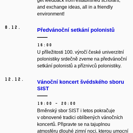
get feedback from established scholars,
and exchange ideas, all in a friendly
environment!
8.
12.
Předvánoční setkání polonistů
16:00
U příležitosti 100. výročí české univerzitní
polonistiky srdečně zveme na předvánoční
setkání polonistů a příznivců polonistiky.
12.
12.
Vánoční koncert švédského sboru
SIST
19:00 – 20:00
Brněnský sbor SIST i letos pokračuje
v obnovené tradici oblíbených vánočních
koncertů. Připravte se na tajuplnou
atmosféru dlouhé zimní noci, kterou umocní