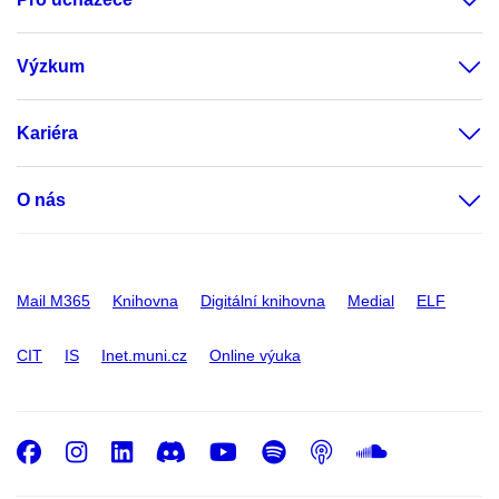
Výzkum
Kariéra
O nás
Mail M365
Knihovna
Digitální knihovna
Medial
ELF
CIT
IS
Inet.muni.cz
Online výuka
Facebook
Instagram
LinkedIn
Discord
Youtube
Spotify
Podcast
SoundC