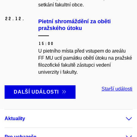
setkání fakultní obce.
22.
12.
Pietní shromáždění za oběti
pražského útoku
15:00
U pietního místa před vstupem do areálu
FF MU uctí památku obětí útoku na pražské
filozofické fakultě zástupci vedení
univerzity i fakulty.
Starší události
DALŠÍ UDÁLOSTI
Aktuality
Pro uchazeče