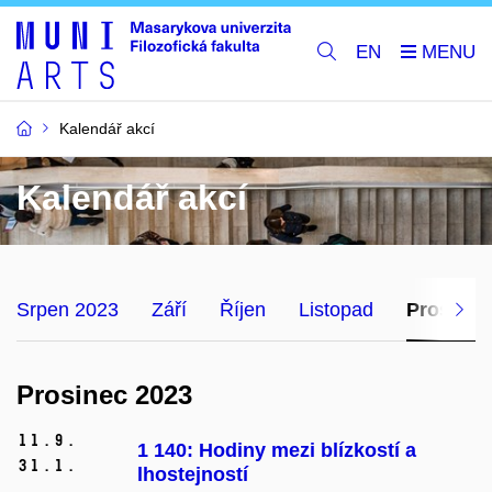
EN
Kalendář akcí
Kalendář akcí
Srpen 2023
Září
Říjen
Listopad
Prosinec
Prosinec 2023
11.
9.
1 140: Hodiny mezi blízkostí a
31.
1.
lhostejností