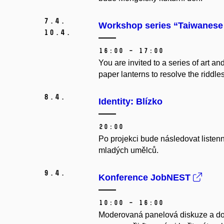
7.
4.
Workshop series “Taiwanese 
10.
4.
16:00 – 17:00
You are invited to a series of art 
paper lanterns to resolve the ridd
8.
4.
Identity: Blízko
20:00
Po projekci bude následovat listen
mladých umělců.
9.
4.
Konference JobNEST
10:00 – 16:00
Moderovaná panelová diskuze a dopr