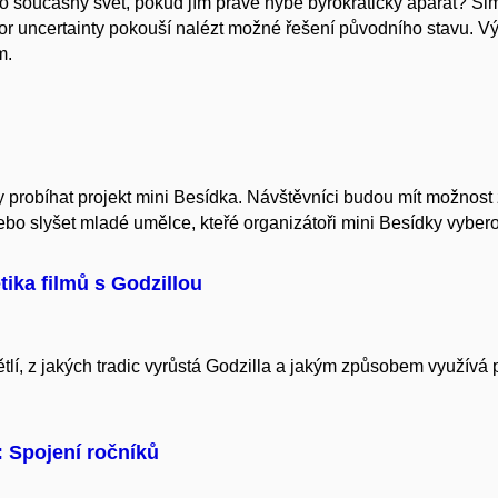
pro současný svět, pokud jím právě hýbe byrokratický aparát? Š
r uncertainty pokouší nalézt možné řešení původního stavu. Výs
m.
y probíhat projekt mini Besídka. Návštěvníci budou mít možnos
nebo slyšet mladé umělce, kteřé organizátoři mini Besídky vyber
ika filmů s Godzillou
ětlí, z jakých tradic vyrůstá Godzilla a jakým způsobem využívá
y: Spojení ročníků