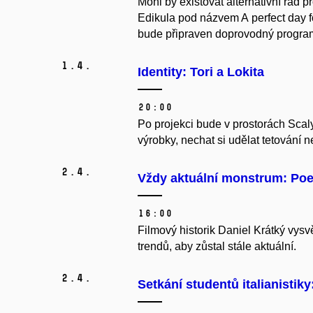
Mohl by existovat alternativní řád 
Edikula pod názvem A perfect day fo
bude připraven doprovodný progra
1.
4.
Identity: Tori a Lokita
20:00
Po projekci bude v prostorách Scal
výrobky, nechat si udělat tetování 
2.
4.
Vždy aktuální monstrum: Poet
16:00
Filmový historik Daniel Krátký vysv
trendů, aby zůstal stále aktuální.
2.
4.
Setkání studentů italianistik