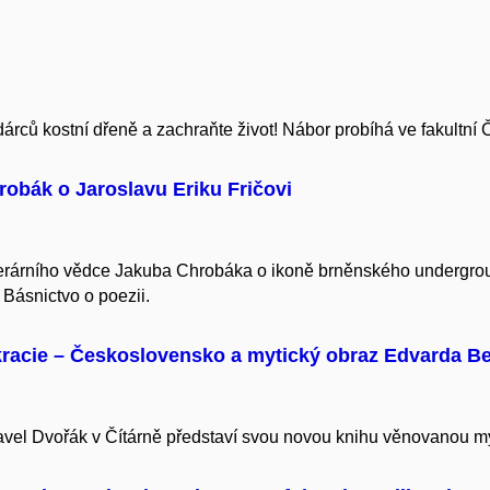
 dárců kostní dřeně a zachraňte život! Nábor probíhá ve fakultní 
robák o Jaroslavu Eriku Fričovi
rárního vědce Jakuba Chrobáka o ikoně brněnského undergroundu
 Básnictvo o poezii.
racie – Československo a mytický obraz Edvarda B
Pavel Dvořák v Čítárně představí svou novou knihu věnovanou