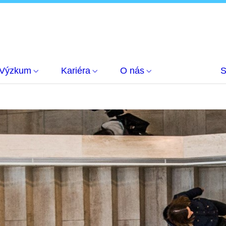
Výzkum
Kariéra
O nás
S