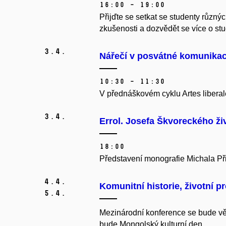
16:00 – 19:00
Přijďte se setkat se studenty různých
zkušenosti a dozvědět se více o stud
3.
4.
Nářečí v posvátné komunikaci
10:30 – 11:30
V přednáškovém cyklu Artes liberale
3.
4.
Errol. Josefa Škvoreckého ži
18:00
Představení monografie Michala Př
4.
4.
Komunitní historie, životní pr
5.
4.
Mezinárodní konference se bude věn
bude Mongolský kulturní den.