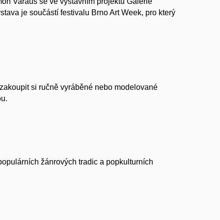
imon Varaus se ve výstavním projektu Galerie
tava je součástí festivalu Brno Art Week, pro který
t zakoupit si ručně vyráběné nebo modelované
ou.
 populárních žánrových tradic a popkulturních