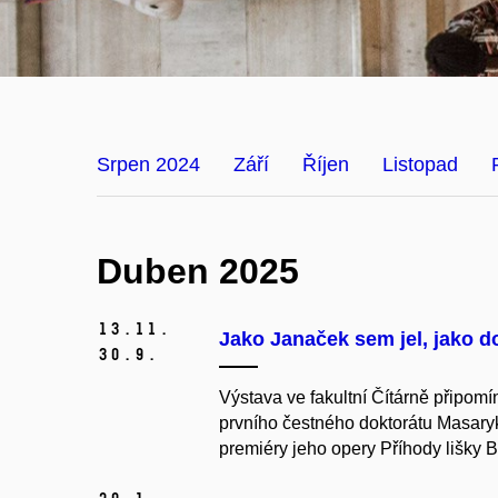
Srpen 2024
Září
Říjen
Listopad
Duben 2025
13.
11.
Jako Janaček sem jel, jako d
30.
9.
Výstava ve fakultní Čítárně připom
prvního čestného doktorátu Masaryk
premiéry jeho opery Příhody lišky B