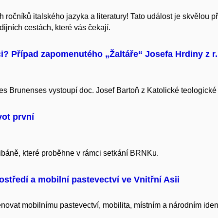
 ročníků italského jazyka a literatury! Tato událost je skvělou pří
ijních cestách, které vás čekají.
? Případ zapomenutého „Žaltáře“ Josefa Hrdiny z r.
s Brunenses vystoupí doc. Josef Bartoň z Katolické teologické 
vot první
ibáně, které proběhne v rámci setkání BRNKu.
ostředí a mobilní pastevectví ve Vnitřní Asii
ovat mobilnímu pastevectví, mobilita, místním a národním iden