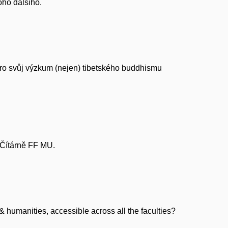
oho dalšího.
e pro svůj výzkum (nejen) tibetského buddhismu
 Čítárně FF MU.
 & humanities, accessible across all the faculties?