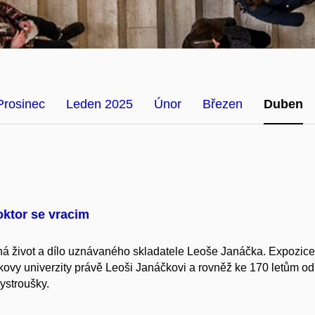
Prosinec
Leden 2025
Únor
Březen
Duben
oktor se vracim
íná život a dílo uznávaného skladatele Leoše Janáčka. Expozice
ovy univerzity právě Leoši Janáčkovi a rovněž ke 170 letům od
ystroušky.