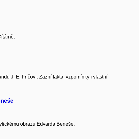
Čítárně.
 J. E. Fričovi. Zazní fakta, vzpomínky i vlastní
eneše
 mytickému obrazu Edvarda Beneše.