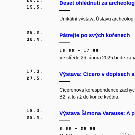
20.
1.
Deset ohlédnutí za archeol
15.
5.
Unikátní výstava Ústavu archeolog
26.
2.
Pátrejte po svých kořenech
30.
4.
16:00 – 17:00
Ve středu 26. února 2025 bude zah
17.
3.
Výstava: Cicero v dopisech a
27.
5.
Ciceronova korespondence zachycuje
B2, a to až do konce května.
19.
3.
Výstava Šimona Varause: A pe
29.
4.
8:00 – 20:00