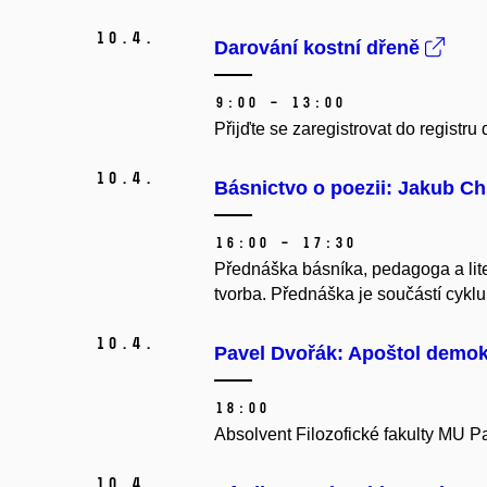
10.
4.
Darování kostní dřeně
9:00 – 13:00
Přijďte se zaregistrovat do registru
10.
4.
Básnictvo o poezii: Jakub Ch
16:00 – 17:30
Přednáška básníka, pedagoga a lite
tvorba. Přednáška je součástí cyklu
10.
4.
Pavel Dvořák: Apoštol demok
18:00
Absolvent Filozofické fakulty MU 
10.
4.