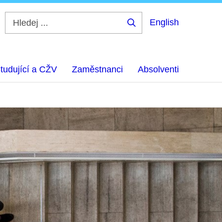
English
Hledej
...
tudující a CŽV
Zaměstnanci
Absolventi