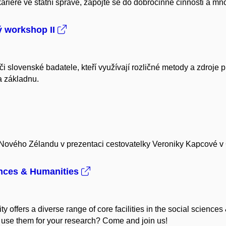
 kariéře ve státní správě, zapojte se do dobročinné činnosti a mn
ý workshop II
 či slovenské badatele, kteří využívají rozličné metody a zdroj
 a základnu.
 z Nového Zélandu v prezentaci cestovatelky Veroniky Kapcové v
ences & Humanities
 offers a diverse range of core facilities in the social sciences
use them for your research? Come and join us!