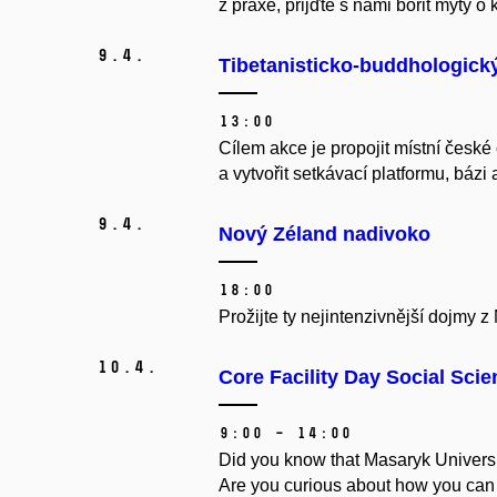
z praxe, přijďte s námi bořit mýty o
9.
4.
Tibetanisticko-buddhologick
13:00
Cílem akce je propojit místní české
a vytvořit setkávací platformu, bázi
9.
4.
Nový Zéland nadivoko
18:00
Prožijte ty nejintenzivnější dojmy
10.
4.
Core Facility Day Social Sci
9:00 – 14:00
Did you know that Masaryk University
Are you curious about how you can 