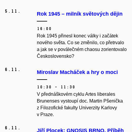
5.
11.
Rok 1945 – milník světových dějin
16:00
Rok 1945 přinesl konec války i začátek
nového světa. Co se změnilo, co přetrvalo
a jak se v poválečném chaosu zorientovalo
Československo?
6.
11.
Miroslav Macháček a hry o moci
10:30 – 11:30
V přednáškovém cyklu Artes liberales
Brunenses vystoupí doc. Martin Pšenička
z Filozofické fakulty Univerzity Karlovy
v Praze.
6.
11.
Jiří Plocek: GNOSIS BRNO. Příběh