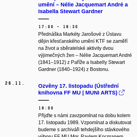
umění – Nélie Jacquemart André a
Isabella Stewart Gardner
17:00 – 18:30
Přednáška Markéty Jarošové z Ústavu
dějin křesťanského umění KTF se zaměří
na život a sběratelské aktivity dvou
výjimečných žen – Nélie Jacquemart André
(1841–1912) z Paříže a Isabelly Stewart
Gardner (1840–1924) z Bostonu.
26.
11.
Ozvěny 17. listopadu (Ústřední
knihovna FF MU | MUNI ARTS)
18:00
Přijďte s námi zavzpomínat na dobu kolem
17. listopadu 1989. Vzpomínat a diskutovat
budeme s archiváři tehdejšího stávkového
výboru FF MU Mgr. Pavlem Kocmanem,