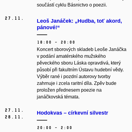
součástí cyklu Básnictvo o poezii.
27.
11.
Leoš Janáček: „Hudba, toť akord,
pánové!“
18:00 – 20:00
Koncert sborových skladeb Leoše Janáčka
v podání amatérského mužského
pěveckého sboru Láska opravdivá, který
působí při fakultním Ústavu hudební vědy.
Výběr rané i pozdní autorovy tvorby
zahrnuje i zcela raritní díla. Zpěv bude
proložen přednesem poezie na
janáčkovská témata.
27.
11.
Hodokvas –⁠⁠⁠⁠⁠⁠ církevní silvestr
28.
11.
20:00 – 2:00