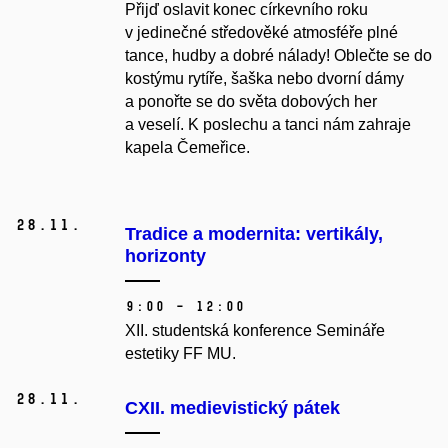
Přijď oslavit konec církevního roku
v jedinečné středověké atmosféře plné
tance, hudby a dobré nálady! Oblečte se do
kostýmu rytíře, šaška nebo dvorní dámy
a ponořte se do světa dobových her
a veselí. K poslechu a tanci nám zahraje
kapela Čemeřice.
28.
11.
Tradice a modernita: vertikály,
horizonty
9:00 – 12:00
XII. studentská konference Semináře
estetiky FF MU.
28.
11.
CXII. medievistický pátek