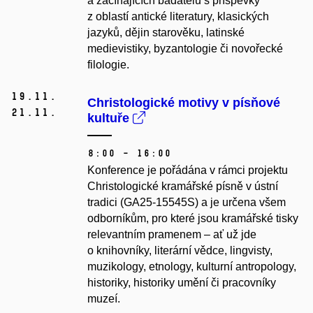
a začínajících badatelů s příspěvky
z oblastí antické literatury, klasických
jazyků, dějin starověku, latinské
medievistiky, byzantologie či novořecké
filologie.
19.
11.
Christologické motivy v písňové
21.
11.
kultuře
8:00 – 16:00
Konference je pořádána v rámci projektu
Christologické kramářské písně v ústní
tradici (GA25-15545S) a je určena všem
odborníkům, pro které jsou kramářské tisky
relevantním pramenem – ať už jde
o knihovníky, literární vědce, lingvisty,
muzikology, etnology, kulturní antropology,
historiky, historiky umění či pracovníky
muzeí.