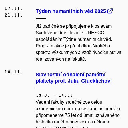
17.
11.
Týden humanitních věd 2025
21.
11.
Již tradičně se připojujeme k oslavám
Světového dne filozofie UNESCO
uspořádáním Týdne humanitních věd.
Program akce je přehlídkou širokého
spektra výzkumných a vzdělávacích aktivit
realizovaných na fakultě.
18.
11.
Slavnostní odhalení pamětní
plakety prof. Juliu Glücklichovi
13:30 – 14:00
Vedení fakulty srdečně zve celou
akademickou obec na setkání, při němž si
připomeneme 75 let od úmrtí
uznávaného
historika raného novověku a děkana