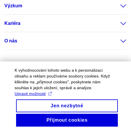
Výzkum
Kariéra
O nás
Mail M365
Knihovna
Digitální knihovna
Medial
ELF
K vyhodnocování tohoto webu a k personalizaci
obsahu a reklam používáme soubory cookies. Když
CIT
IS
Inet.muni.cz
Online výuka
klikněte na „přijmout cookies", poskytnete nám
souhlas k jejich uložení, správě a analýze.
Upravit možnosti
Jen nezbytné
Facebook
Instagram
LinkedIn
Discord
Youtube
Spotify
Podcast
SoundC
Přijmout cookies