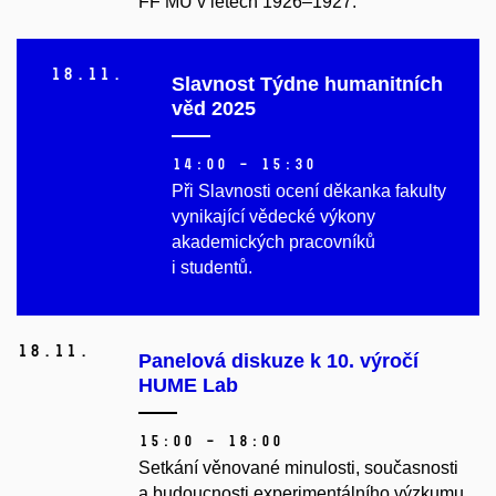
FF MU v letech 1926–1927.
18.
11.
Slavnost Týdne humanitních
věd 2025
14:00 – 15:30
Při Slavnosti ocení děkanka fakulty
vynikající vědecké výkony
akademických pracovníků
i studentů.
18.
11.
Panelová diskuze k 10. výročí
HUME Lab
15:00 – 18:00
Setkání věnované minulosti, současnosti
a budoucnosti experimentálního výzkumu