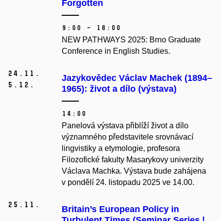
Forgotten
9:00 – 18:00
NEW PATHWAYS 2025: Brno Graduate
Conference in English Studies.
24.
11.
Jazykovědec Václav Machek (1894–
5.
12.
1965): život a dílo (výstava)
14:00
Panelová výstava přiblíží život a dílo
významného představitele srovnávací
lingvistiky a etymologie, profesora
Filozofické fakulty Masarykovy univerzity
Václava Machka. Výstava bude zahájena
v pondělí 24. listopadu 2025 ve 14.00.
25.
11.
Britain’s European Policy in
Turbulent Times (Seminar Series |