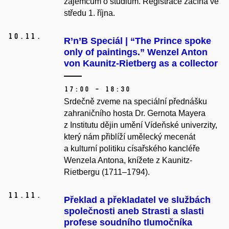
zájemcům o studium. Registrace začíná ve
středu 1. října.
10.
11.
R’n’B Speciál | “The Prince spoke
only of paintings.” Wenzel Anton
von Kaunitz-Rietberg as a collector
17:00 – 18:30
Srdečně zveme na speciální přednášku
zahraničního hosta Dr. Gernota Mayera
z Institutu dějin umění Vídeňské univerzity,
který nám přiblíží umělecký mecenát
a kulturní politiku císařského kancléře
Wenzela Antona, knížete z Kaunitz-
Rietbergu (1711–1794).
11.
11.
Překlad a překladatel ve službách
společnosti aneb Strasti a slasti
profese soudního tlumočníka