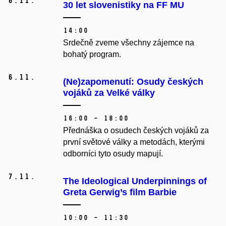
6.
11.
30 let slovenistiky na FF MU
14:00
Srdečně zveme všechny zájemce na
bohatý program.
6.
11.
(Ne)zapomenutí: Osudy českých
vojáků za Velké války
16:00 – 18:00
Přednáška o osudech českých vojáků za
první světové války a metodách, kterými
odborníci tyto osudy mapují.
7.
11.
The Ideological Underpinnings of
Greta Gerwig’s film Barbie
10:00 – 11:30