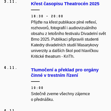
3.
11.
Křest časopisu Theatrocén 2025
18:30 – 20:00
Přijďte na křest publikace plné reflexí,
rozhovorů, fotografií i audiovizuálního
obsahu z letošního festivalu Divadelní svět
Brno 2025. Publikaci připravili studenti
Katedry divadelních studií Masarykovy
univerzity a dalších škol pod hlavičkou
Kritické theatrum - KriTh.
4.
11.
Tlumočení a překlad pro orgány
činné v trestním řízení
10:00
Srdečně zveme všechny zájemce
o přednášku.
4.
11.