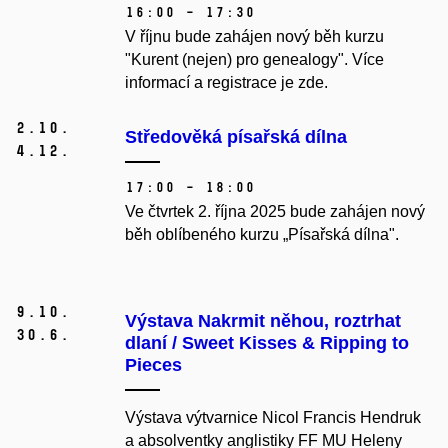
16:00 – 17:30
V říjnu bude zahájen nový běh kurzu
"Kurent (nejen) pro genealogy". Více
informací a registrace je zde.
2.
10.
Středověká písařská dílna
4.
12.
17:00 – 18:00
Ve čtvrtek 2. října 2025 bude zahájen nový
běh oblíbeného kurzu „Písařská dílna".
9.
10.
Výstava Nakrmit něhou, roztrhat
30.
6.
dlaní / Sweet Kisses & Ripping to
Pieces
Výstava výtvarnice Nicol Francis Hendruk
a absolventky anglistiky FF MU Heleny