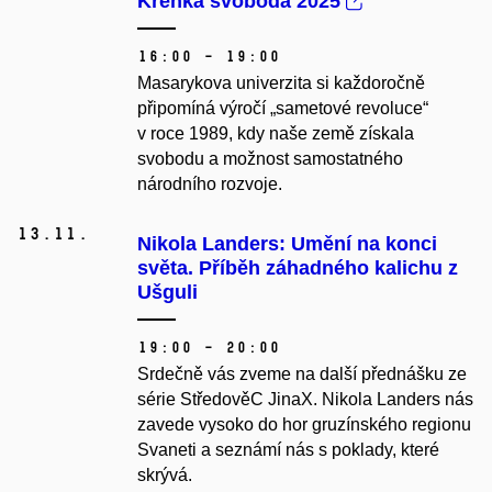
Křehká svoboda 2025
16:00 – 19:00
Masarykova univerzita si každoročně
připomíná výročí „sametové revoluce“
v roce 1989, kdy naše země získala
svobodu a možnost samostatného
národního rozvoje.
13.
11.
Nikola Landers: Umění na konci
světa. Příběh záhadného kalichu z
Ušguli
19:00 – 20:00
Srdečně vás zveme na další přednášku ze
série StředověC JinaX. Nikola Landers nás
zavede vysoko do hor gruzínského regionu
Svaneti a seznámí nás s poklady, které
skrývá.