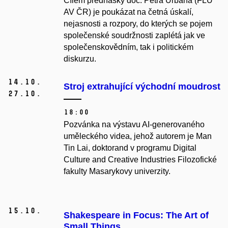
Cílem přednášky doc. Petra Urbana (FLÚ
AV ČR) je poukázat na četná úskalí,
nejasnosti a rozpory, do kterých se pojem
společenské soudržnosti zaplétá jak ve
společenskovědním, tak i politickém
diskurzu.
14.
10.
Stroj extrahující východní moudrost
27.
10.
18:00
Pozvánka na výstavu AI-generovaného
uměleckého videa, jehož autorem je Man
Tin Lai, doktorand v programu Digital
Culture and Creative Industries Filozofické
fakulty Masarykovy univerzity.
15.
10.
Shakespeare in Focus: The Art of
Small Things