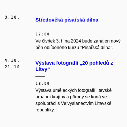
3.
10.
Středověká písařská dílna
17:00
Ve čtvrtek 3. října 2024 bude zahájen nový
běh oblíbeného kurzu "Písařská dílna".
4.
10.
Výstava fotografií „20 pohledů z
21.
10.
Litvy“
12:00
Výstava uměleckých fotografií litevské
urbánní krajiny a přírody se koná ve
spolupráci s Velvyslanectvím Litevské
republiky.