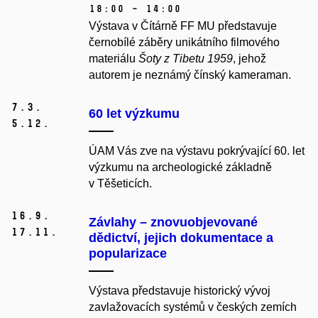
18:00 – 14:00
Výstava v Čítárně FF MU představuje
černobílé záběry unikátního filmového
materiálu
Šoty z Tibetu 1959
, jehož
autorem je neznámý čínský kameraman.
7.
3.
60 let výzkumu
5.
12.
ÚAM Vás zve na výstavu pokrývající 60. let
výzkumu na archeologické základně
v Těšeticích.
16.
9.
Závlahy – znovuobjevované
17.
11.
dědictví, jejich dokumentace a
popularizace
Výstava představuje historický vývoj
zavlažovacích systémů v českých zemích