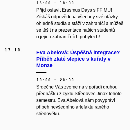
16:00 – 18:00
Přijď oslavit Erasmus Days s FF MU!
Získáš odpovědi na všechny své otázky
ohledně studia a stáží v zahraničí a můžeš
se těšit na prezentace našich studentů
o jejich zahraničních pobytech!
17.
10.
Eva Abelová: Úspěšná integrace?
Příběh zlaté slepice s kuřaty v
Monze
19:00 – 20:00
Srdečne Vás zveme na v pořadí druhou
přednášku z cyklu Středovec Jinax tohoto
semestru. Eva Abelová nám povypráví
příbeh nevšedního artefaktu raného
středověku.