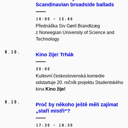
Scandinavian broadside ballads
14:00 – 15:40
Přednáška Siv Gøril Brandtzæg
z Norwegian University of Science and
Technology
8.
10.
Kino žije! Trhák
20:00
Kultovní československá komedie
odstartuje 20. ročník projektu Studentského
kina
Kino žije!
9.
10.
Proč by někoho ještě měli zajímat
„staří mistři“?
17:30 – 18:30