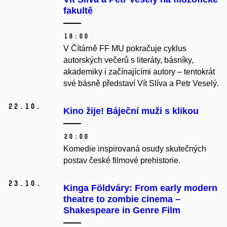
fakultě
18:00
V Čítárně FF MU pokračuje cyklus
autorských večerů s literáty, básníky,
akademiky i začínajícími autory – tentokrát
své básně představí Vít Slíva a Petr Veselý.
22.
10.
Kino žije! Báječní muži s klikou
20:00
Komedie inspirovaná osudy skutečných
postav české filmové prehistorie.
23.
10.
Kinga Földváry: From early modern
theatre to zombie cinema –⁠⁠⁠⁠⁠⁠
Shakespeare in Genre Film