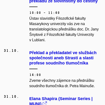
překladů ze slovinštiny do češtiny
10:00 – 11:40
Ústav slavistiky Filozofické fakulty
Masarykovy univerzity vás zve na
translatologickou přednášku doc. Dr. Jany
Šnytové z Filozofické fakulty Univerzity
v Lublani.
31.
10.
Překlad a překladatel ve službách
společnosti aneb Strasti a slasti
profese soudního tlumočníka
14:00
Zveme všechny zájemce na přednášku
soudního tlumočníka dr. Petra Mainuše.
31.
10.
Elana Shapira (Seminar Series |
MUNI)