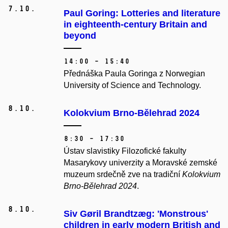
7.
10.
Paul Goring: Lotteries and literature
in eighteenth-century Britain and
beyond
14:00 – 15:40
Přednáška Paula Goringa z Norwegian
University of Science and Technology.
8.
10.
Kolokvium Brno-Bělehrad 2024
8:30 – 17:30
Ústav slavistiky Filozofické fakulty
Masarykovy univerzity a Moravské zemské
muzeum srdečně zve na tradiční
Kolokvium
Brno-Bělehrad 2024
.
8.
10.
Siv Gøril Brandtzæg: 'Monstrous'
children in early modern British and