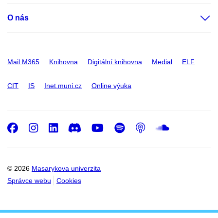
O nás
Mail M365
Knihovna
Digitální knihovna
Medial
ELF
CIT
IS
Inet.muni.cz
Online výuka
Facebook
Instagram
LinkedIn
Discord
Youtube
Spotify
Podcast
SoundC
© 2026
Masarykova univerzita
Správce webu
Cookies