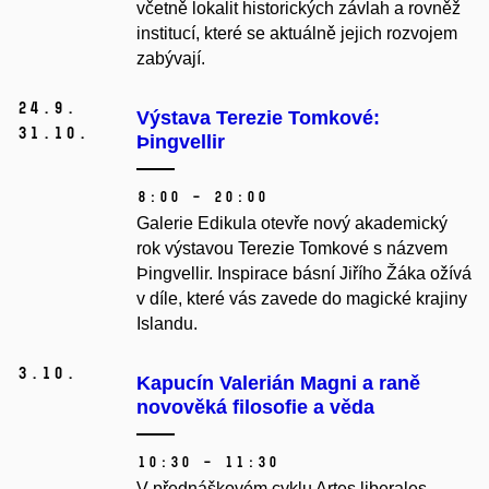
včetně lokalit historických závlah a rovněž
institucí, které se aktuálně jejich rozvojem
zabývají.
24.
9.
Výstava Terezie Tomkové:
31.
10.
Þingvellir
8:00 – 20:00
Galerie Edikula otevře nový akademický
rok výstavou Terezie Tomkové s názvem
Þingvellir. Inspirace básní Jiřího Žáka ožívá
v díle, které vás zavede do magické krajiny
Islandu.
3.
10.
Kapucín Valerián Magni a raně
novověká filosofie a věda
10:30 – 11:30
V přednáškovém cyklu Artes liberales