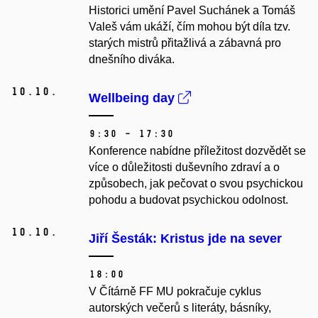
Historici umění Pavel Suchánek a Tomáš
Valeš vám ukáží, čím mohou být díla tzv.
starých mistrů přitažlivá a zábavná pro
dnešního diváka.
10.
10.
Wellbeing day
9:30 – 17:30
Konference nabídne příležitost dozvědět se
více o důležitosti duševního zdraví a o
způsobech, jak pečovat o svou psychickou
pohodu a budovat psychickou odolnost.
10.
10.
Jiří Šesták: Kristus jde na sever
18:00
V Čítárně FF MU pokračuje cyklus
autorských večerů s literáty, básníky,