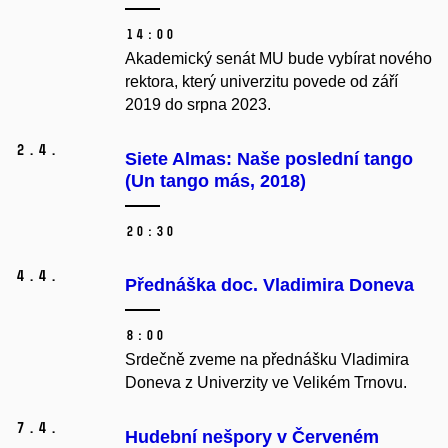
14:00
Akademický senát MU bude vybírat nového
rektora, který univerzitu povede od září
2019 do srpna 2023.
2.
4.
Siete Almas: Naše poslední tango
(Un tango más, 2018)
20:30
4.
4.
Přednáška doc. Vladimira Doneva
8:00
Srdečně zveme na přednášku Vladimira
Doneva z Univerzity ve Velikém Trnovu.
7.
4.
Hudební nešpory v Červeném