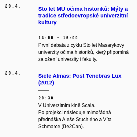
29.
4.
Sto let MU očima historiků: Mýty a
tradice středoevropské univerzitní
kultury
14:00 – 16:00
První debata z cyklu Sto let Masarykovy
univerzity očima historiků, který připomíná
založení univerzity i fakulty.
29.
4.
Siete Almas: Post Tenebras Lux
(2012)
20:30
V Univerzitním kině Scala.
Po projekci následuje mimořádná
přednáška Aleše Stuchlého a Víta
Schmarce (Be2Can).