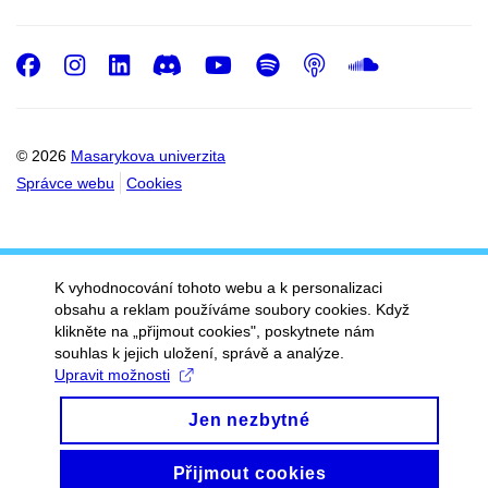
Facebook
Instagram
LinkedIn
Discord
Youtube
Spotify
Podcast
SoundC
© 2026
Masarykova univerzita
Správce webu
Cookies
K vyhodnocování tohoto webu a k personalizaci
obsahu a reklam používáme soubory cookies. Když
klikněte na „přijmout cookies", poskytnete nám
souhlas k jejich uložení, správě a analýze.
Upravit možnosti
Jen nezbytné
Přijmout cookies