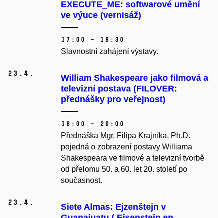
EXECUTE_ME: softwarové umění
ve výuce (vernisáž)
17:00 – 18:30
Slavnostní zahájení výstavy.
23.
4.
William Shakespeare jako filmová a
televizní postava (FILOVER:
přednášky pro veřejnost)
18:00 – 20:00
Přednáška Mgr. Filipa Krajníka, Ph.D.
pojedná o zobrazení postavy Williama
Shakespeara ve filmové a televizní tvorbě
od přelomu 50. a 60. let 20. století po
současnost.
23.
4.
Siete Almas: Ejzenštejn v
Guanajuatu ( Eisenstein en