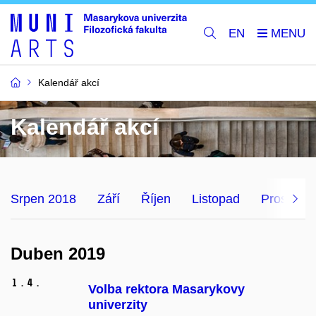
EN
Kalendář akcí
Kalendář akcí
Srpen 2018
Září
Říjen
Listopad
Prosinec
Duben 2019
1.
4.
Volba rektora Masarykovy
univerzity