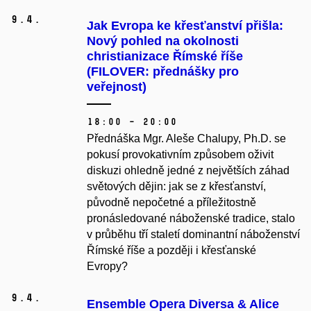
9.
4.
Jak Evropa ke křesťanství přišla:
Nový pohled na okolnosti
christianizace Římské říše
(FILOVER: přednášky pro
veřejnost)
18:00 – 20:00
Přednáška Mgr. Aleše Chalupy, Ph.D. se
pokusí provokativním způsobem oživit
diskuzi ohledně jedné z největších záhad
světových dějin: jak se z křesťanství,
původně nepočetné a příležitostně
pronásledované náboženské tradice, stalo
v průběhu tří staletí dominantní náboženství
Římské říše a později i křesťanské
Evropy?
9.
4.
Ensemble Opera Diversa & Alice