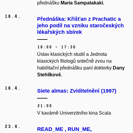
přednášku
Maria Sampatakaki.
16.
4.
Přednáška: Křišťan z Prachatic a
jeho podíl na vzniku staročeských
lékařských sbírek
16:00 – 17:30
Ústav klasických studií a Jednota
klasických filologů srdečně zvou na
habilitační přednášku paní doktorky
Dany
Stehlíkové.
16.
4.
Siete almas: Zviditelnění (1997)
21:00
V kavárně Univerzitního kina Scala
23.
4.
READ_ME , RUN_ME,