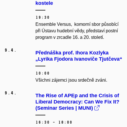
kostele
19:30
Ensemble Versus, komorní sbor působící
při Ústavu hudební vědy, představí postní
program v zrcadle 16. a 20. století.
9.
4.
Přednáška prof. Ihora Kozlyka
„Lyrika Fjodora Ivanoviče Tjutčeva“
10:00
Všichni zájemci jsou srdečně zváni.
9.
4.
The Rise of APEp and the Crisis of
Liberal Democracy: Can We Fix It?
(Seminar Series | MUNI)
16:30 – 18:00