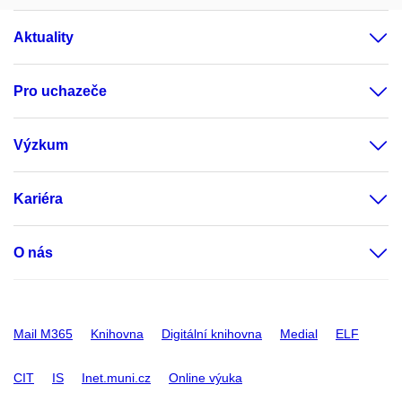
Aktuality
Pro uchazeče
Výzkum
Kariéra
O nás
Mail M365
Knihovna
Digitální knihovna
Medial
ELF
CIT
IS
Inet.muni.cz
Online výuka