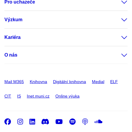
Pro uchazeče
Výzkum
Kariéra
O nás
Mail M365
Knihovna
Digitální knihovna
Medial
ELF
CIT
IS
Inet.muni.cz
Online výuka
Facebook
Instagram
LinkedIn
Discord
Youtube
Spotify
Podcast
SoundC