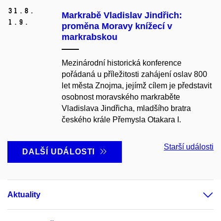
31.
8.
Markrabě Vladislav Jindřich:
1.
9.
proměna Moravy knížecí v
markrabskou
Mezinárodní historická konference
pořádaná u příležitosti zahájení oslav 800
let města Znojma, jejímž cílem je představit
osobnost moravského markraběte
Vladislava Jindřicha, mladšího bratra
českého krále Přemysla Otakara I.
Starší události
DALŠÍ UDÁLOSTI
Aktuality