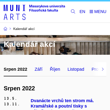
EN
Kalendář akcí
Kalendář akcí
Srpen 2022
Září
Říjen
Listopad
Prosinec
Srpen 2022
13.
5.
Dvanácte vrchů ten strom má.
13.
11.
Kramářské a poutní tisky s