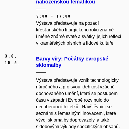
náboženskou tematikou
9:00 – 17:00
Výstava představuje na pozadí
křesťanského liturgického roku známé
i méně známé svaté a svátky, jejich reflexi
v kramářských písních a lidové kultuře.
3.
6.
Barvy víry: Počátky evropské
15.
9.
sklomalby
Výstava představuje vznik technologicky
náročného a pro svou křehkost vzácně
dochovaného umění, které se postupem
času v západní Evropě rozvinulo do
dechberoucích celků. Návštěvníci se
seznámí s řemeslnými inovacemi, které
vývoj sklomalby doprovázely, a také
s dobovými výklady specifických obsahů.