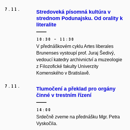
7.
11.
Stredoveká písomná kultúra v
strednom Podunajsku. Od orality k
literalite
10:30 – 11:30
V přednáškovém cyklu Artes liberales
Brunenses vystoupí prof. Juraj Šedivý,
vedoucí katedry archivnictví a muzeologie
z Filozofické fakulty Univerzity
Komenského v Bratislavě.
7.
11.
Tlumočení a překlad pro orgány
činné v trestním řízení
14:00
Srdečně zveme na přednášku Mgr. Petra
Vyskočila.