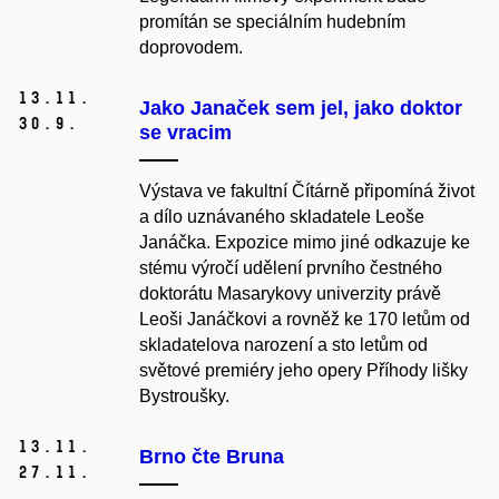
promítán se speciálním hudebním
doprovodem.
13.
11.
Jako Janaček sem jel, jako doktor
30.
9.
se vracim
Výstava ve fakultní Čítárně připomíná život
a dílo uznávaného skladatele Leoše
Janáčka. Expozice mimo jiné odkazuje ke
stému výročí udělení prvního čestného
doktorátu Masarykovy univerzity právě
Leoši Janáčkovi a rovněž ke 170 letům od
skladatelova narození a sto letům od
světové premiéry jeho opery Příhody lišky
Bystroušky.
13.
11.
Brno čte Bruna
27.
11.