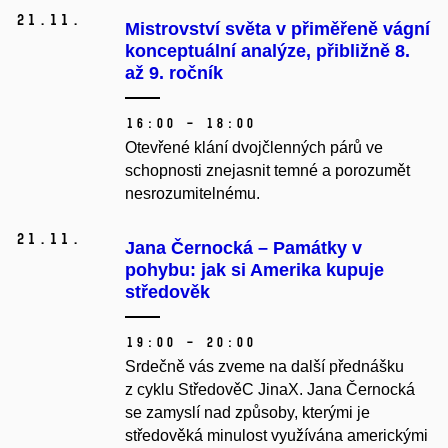
21.
11.
Mistrovství světa v přiměřeně vágní
konceptuální analýze, přibližně 8.
až 9. ročník
16:00 – 18:00
Otevřené klání dvojčlenných párů ve
schopnosti znejasnit temné a porozumět
nesrozumitelnému.
21.
11.
Jana Černocká – Památky v
pohybu: jak si Amerika kupuje
středověk
19:00 – 20:00
Srdečně vás zveme na další přednášku
z cyklu StředověC JinaX. Jana Černocká
se zamyslí nad způsoby, kterými je
středověká minulost využívána americkými