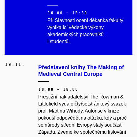
14:00 – 15:30
Při Slavnosti ocení děkanka fakulty
vynikající vědecké výkony
akademických pracovníků
i studentů.
19.
11.
Představení knihy The Making of
Medieval Central Europe
16:00 – 18:00
Prestižní nakladatelství The Rowman &
Littlefield vydalo čtyřsetstránkový svazek
prof. Martina Wihody. Autor se v knize
pokouší odpovědět na otázku, kdy a proč
se národy střední Evropy staly součástí
Západu.​ Zveme ke společnému listování