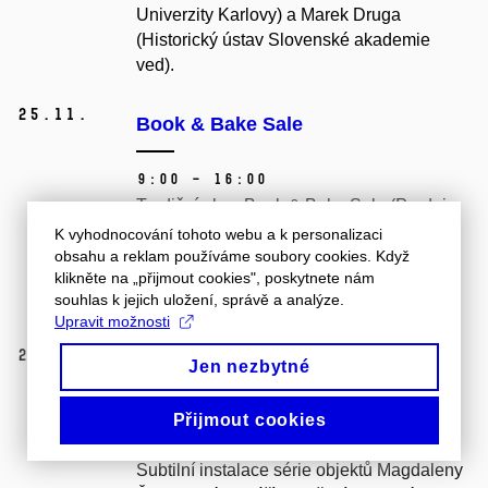
Univerzity Karlovy) a Marek Druga
(Historický ústav Slovenské akademie
ved).
25.
11.
Book & Bake Sale
9:00 – 16:00
Tradiční akce Book & Bake Sale (Prodej
knih a dobrot) má za cíl prodej knih
K vyhodnocování tohoto webu a k personalizaci
a domácích dezertů. Výtěžek z prodeje
obsahu a reklam používáme soubory cookies. Když
klikněte na „přijmout cookies", poskytnete nám
bude použitý pro rozvoj činnosti
souhlas k jejich uložení, správě a analýze.
studentského spolku ESCAPE.
Upravit možnosti
25.
11.
Vernisáž výstavy Magdaleny
Jen nezbytné
Šimurdové: Seed, hide and seek
Přijmout cookies
18:00 – 20:00
Subtilní instalace série objektů Magdaleny