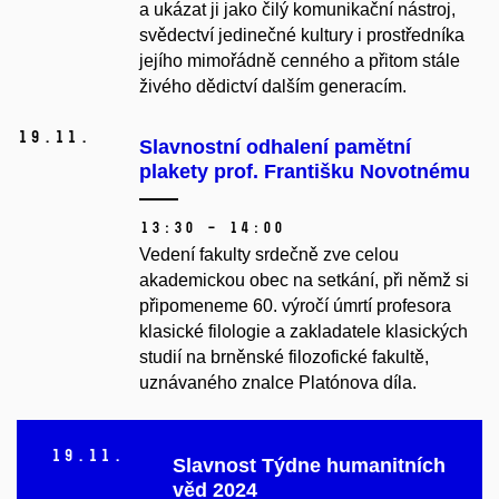
a ukázat ji jako čilý komunikační nástroj,
svědectví jedinečné kultury i prostředníka
jejího mimořádně cenného a přitom stále
živého dědictví dalším generacím.
19.
11.
Slavnostní odhalení pamětní
plakety prof. Františku Novotnému
13:30 – 14:00
Vedení fakulty srdečně zve celou
akademickou obec na setkání, při němž si
připomeneme 60. výročí úmrtí
profesora
klasické filologie a zakladatele klasických
studií na brněnské filozofické fakultě,
uznávaného znalce Platónova díla.
19.
11.
Slavnost Týdne humanitních
věd 2024