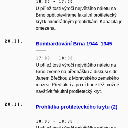
16:30 – 17:00
U příležitosti výročí největšího náletu na
Brno opět otevíráme fakultní protiletecký
kryt k mimořádným prohlídkám. Kapacita je
omezena.
20.
11.
Bombardování Brna 1944–1945
17:00 – 18:00
U příležitosti výročí největšího náletu na
Brno zveme na přednášku a diskusi s dr.
Janem Břečkou z Moravského zemského
muzea. Před akcí a po ní bude též možné
navštívit fakultní protiletecký kryt.
20.
11.
Prohlídka protileteckého krytu (2)
18:00 – 18:30