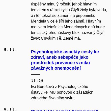
úspěšný minulý ročník, jehož hlavním
tématem v rámci cyklu Čtyři živly byla voda,
a i tentokrát se zaměří na připomínku
Mendela v celé šíři jeho zájmů. Hlavním
motivem letošních Mendelových dnů bude
tematický přednáškový blok nazvaný Čtyři
živly: Chválím Tě, Země má.
6.
11.
Psychologické aspekty cesty ke
zdraví, aneb sebepéče jako
prostředek prevence vzniku
závažných onemocnění
16:00
Iva Burešová z Psychologického
ústavu FF MU pohovoří o zásadách
zdravého životního stylu.
6.
11.