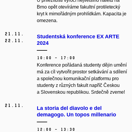
U příležitosti výročí největšího náletu na
Brno opět otevíráme fakultní protiletecký
kryt k mimořádným prohlídkám. Kapacita je
omezena.
21.
11.
Studentská konference EX ARTE
22.
11.
2024
10:00 – 17:00
Konference pořádaná studenty dějin umění
má za cíl vytvořit prostor setkávání a sdílení
a společnou komunikační platformu pro
studenty z různých fakult napříč Českou
a Slovenskou republikou. Srdečně zveme!
21.
11.
La storia del diavolo e del
demagogo. Un topos millenario
12:00 – 13:30