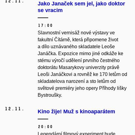
12.
11.
Jako Janaček sem jel, jako doktor
se vracim
17:00
Slavnostní vernisáž nové výstavy ve
fakultní Čítárně, která připomene život
a dílo uznávaného skladatele Leoše
Janáčka. Expozice mimo jiné odkáže ke
stému výročí udělení prvního čestného
doktorátu Masarykovy univerzity právě
Leoši Janáčkovi a rovněž ke 170 letům od
skladatelova narození a sto letům od
světové premiéry jeho opery Příhody lišky
Bystroušky.
12.
11.
Kino žije! Muž s kinoaparátem
20:00
Legendární filmový experiment bude