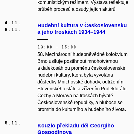
komunistickým režimem. Výstava reflektuje
průběh procesů a osudy jejích aktérů.
4.
11.
Hudební kultura v Československu
6.
11.
a jeho troskách 1934–1944
13:00 – 15:00
58. Mezinárodní hudebněvědné kolokvium
Brno usiluje postihnout mnohotvárnou
a dalekosáhlou proměnu československé
hudební kultury, která byla vyvolána
důsledky Mnichovské dohody, odtržením
Slovenského státu a zřízením Protektorátu
Čechy a Morava na troskách bývalé
Československé republiky, a hluboce se
promítla do kulturního a hudebního života.
5.
11.
Kouzlo překladu děl Georgiho
Gospodinova