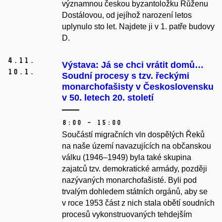
významnou českou byzantoložku Růženu
Dostálovou, od jejíhož narození letos
uplynulo sto let. Najdete ji v 1. patře budovy
D.
4.
11.
Výstava: Já se chci vrátit domů…
10.
1.
Soudní procesy s tzv. řeckými
monarchofašisty v Československu
v 50. letech 20. století
8:00 – 15:00
Součástí migračních vln dospělých Řeků
na naše území navazujících na občanskou
válku (1946–1949) byla také skupina
zajatců tzv. demokratické armády, později
nazývaných monarchofašisté. Byli pod
trvalým dohledem státních orgánů, aby se
v roce 1953 část z nich stala obětí soudních
procesů vykonstruovaných tehdejším