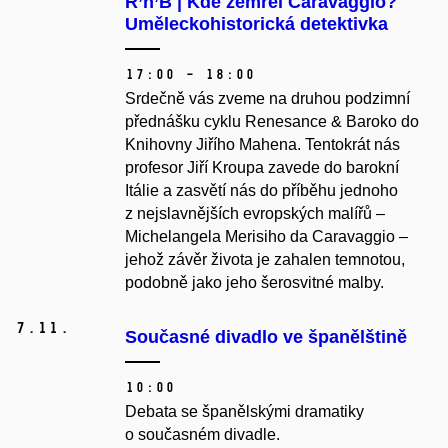
R’n’B | Kde zemřel Caravaggio?
Uměleckohistorická detektivka
17:00 – 18:00
Srdečně vás zveme na druhou podzimní
přednášku cyklu Renesance & Baroko do
Knihovny Jiřího Mahena. Tentokrát nás
profesor Jiří Kroupa zavede do barokní
Itálie a zasvětí nás do příběhu jednoho
z nejslavnějších evropských malířů –⁠⁠⁠⁠⁠⁠
Michelangela Merisiho da Caravaggio –⁠⁠⁠⁠⁠⁠
jehož závěr života je zahalen temnotou,
podobně jako jeho šerosvitné malby.
7.
11.
Současné divadlo ve španělštině
10:00
Debata se španělskými dramatiky
o současném divadle.