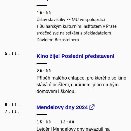
18:00
Ústav slavistiky FF MU ve spolupráci
s Bulharským kulturním institutem v Praze
srdečně zve na setkání s překladatelem
Davidem Bernsteinem.
5.
11.
Kino žije! Poslední představení
20:00
Příběh malého chlapce, pro kterého se kino
stává útočištěm, chrámem, jeho druhým
domovem i školou.
6.
11.
Mendelovy dny 2024
7.
11.
15:00 – 13:00
Letošní Mendelovy dny navazují na