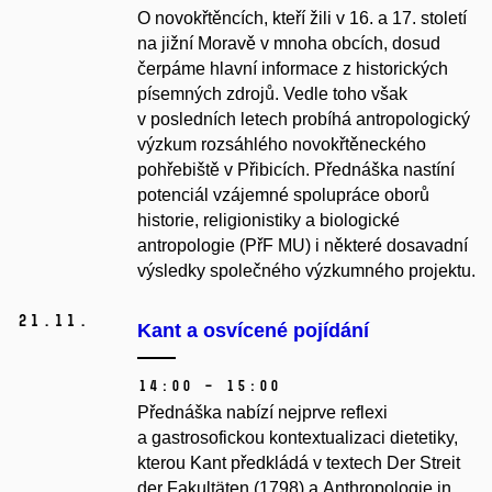
O novokřtěncích, kteří žili v 16. a 17. století
na jižní Moravě v mnoha obcích, dosud
čerpáme hlavní informace z historických
písemných zdrojů. Vedle toho však
v posledních letech probíhá antropologický
výzkum rozsáhlého novokřtěneckého
pohřebiště v Přibicích. Přednáška nastíní
potenciál vzájemné spolupráce oborů
historie, religionistiky a biologické
antropologie (PřF MU) i některé dosavadní
výsledky společného výzkumného projektu.
21.
11.
Kant a osvícené pojídání
14:00 – 15:00
Přednáška nabízí nejprve reflexi
a gastrosofickou kontextualizaci dietetiky,
kterou Kant předkládá v textech Der Streit
der Fakultäten (1798) a Anthropologie in