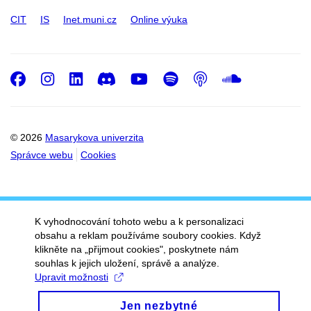
CIT
IS
Inet.muni.cz
Online výuka
Facebook
Instagram
LinkedIn
Discord
Youtube
Spotify
Podcast
SoundC
© 2026
Masarykova univerzita
Správce webu
Cookies
K vyhodnocování tohoto webu a k personalizaci
obsahu a reklam používáme soubory cookies. Když
klikněte na „přijmout cookies", poskytnete nám
souhlas k jejich uložení, správě a analýze.
Upravit možnosti
Jen nezbytné