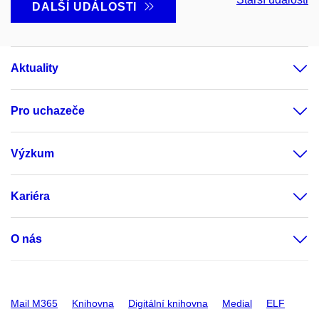
DALŠÍ UDÁLOSTI
Aktuality
Pro uchazeče
Výzkum
Kariéra
O nás
Mail M365
Knihovna
Digitální knihovna
Medial
ELF