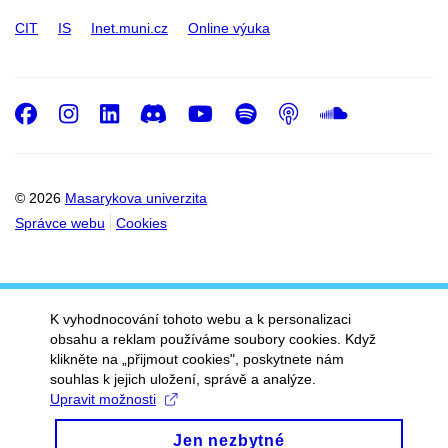
CIT
IS
Inet.muni.cz
Online výuka
Facebook
Instagram
LinkedIn
Discord
Youtube
Spotify
Podcast
SoundC
© 2026
Masarykova univerzita
Správce webu
Cookies
K vyhodnocování tohoto webu a k personalizaci
obsahu a reklam používáme soubory cookies. Když
klikněte na „přijmout cookies", poskytnete nám
souhlas k jejich uložení, správě a analýze.
Upravit možnosti
Jen nezbytné