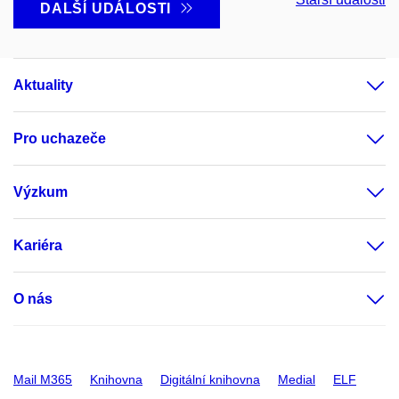
DALŠÍ UDÁLOSTI
Aktuality
Pro uchazeče
Výzkum
Kariéra
O nás
Mail M365
Knihovna
Digitální knihovna
Medial
ELF