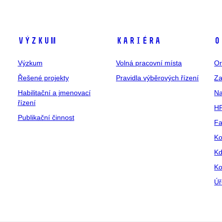
Výzkum
Kariéra
O
Výzkum
Volná pracovní místa
Or
Řešené projekty
Pravidla výběrových řízení
Za
Habilitační a jmenovací
Na
řízení
HR
Publikační činnost
Fa
Ko
Kd
Ko
Úř