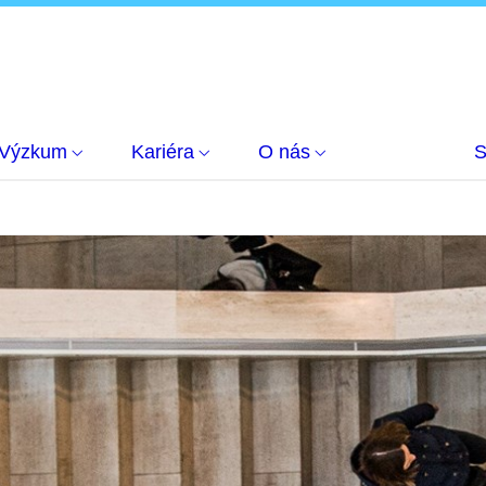
Výzkum
Kariéra
O nás
S