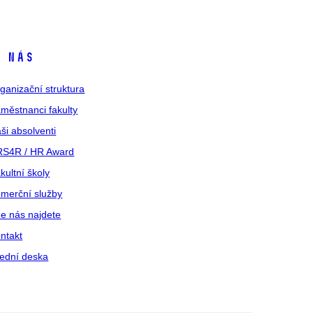
 nás
ganizační struktura
městnanci fakulty
ši absolventi
S4R / HR Award
kultní školy
merční služby
e nás najdete
ntakt
ední deska