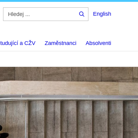
English
Hledej
...
tudující a CŽV
Zaměstnanci
Absolventi