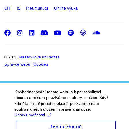
CIT
IS
Inet.muni.cz
Online výuka
Facebook
Instagram
LinkedIn
Discord
Youtube
Spotify
Podcast
SoundC
© 2026
Masarykova univerzita
Správce webu
Cookies
K vyhodnocování tohoto webu a k personalizaci
obsahu a reklam používáme soubory cookies. Když
klikněte na „přijmout cookies", poskytnete nám
souhlas k jejich uložení, správě a analýze.
Upravit možnosti
Jen nezbytné