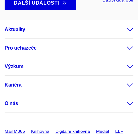
DALŠÍ UDÁLOSTI
Aktuality
Pro uchazeče
Výzkum
Kariéra
O nás
Mail M365
Knihovna
Digitální knihovna
Medial
ELF