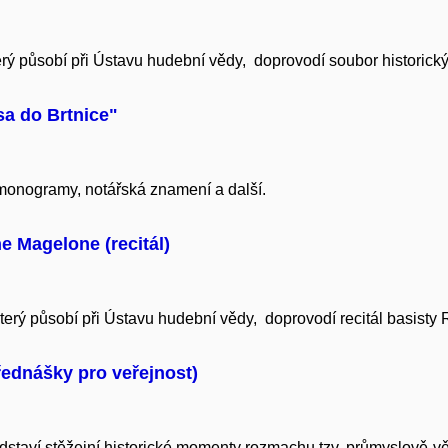
ý působí při Ústavu hudební vědy, doprovodí soubor historickýc
sa do Brtnice"
 monogramy, notářská znamení a další.
 Magelone (recitál)
erý působí při Ústavu hudební vědy, doprovodí recitál basisty
ednášky pro veřejnost)
dstaví stěžejní historické momenty rozmachu tzv. průmyslově