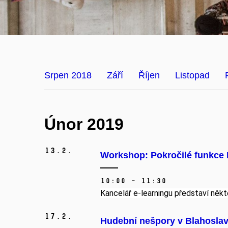
Srpen 2018
Září
Říjen
Listopad
Únor 2019
13.
2.
Workshop: Pokročilé funkce
10:00 – 11:30
Kancelář e-learningu představí někte
17.
2.
Hudební nešpory v Blahosla