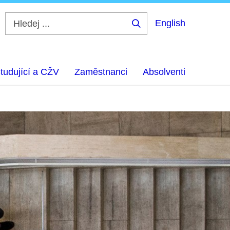
English
Hledej
...
tudující a CŽV
Zaměstnanci
Absolventi