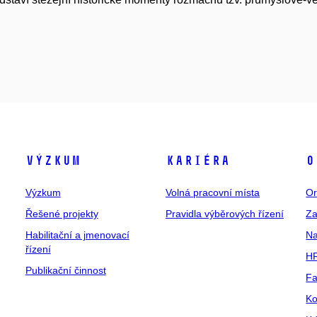
Výzkum
Kariéra
O
Výzkum
Volná pracovní místa
Or
Řešené projekty
Pravidla výběrových řízení
Za
Habilitační a jmenovací
Na
řízení
HR
Publikační činnost
Fa
Ko