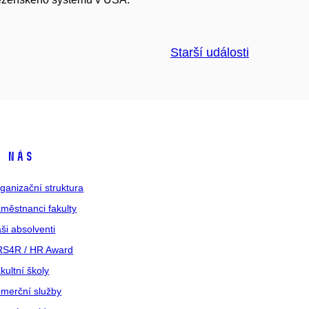
Starší události
 nás
ganizační struktura
městnanci fakulty
ši absolventi
S4R / HR Award
kultní školy
merční služby