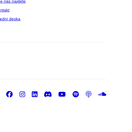
e nás najdete
ntakt
ední deska
Facebook
Instagram
LinkedIn
Discord
Youtube
Spotify
Podcast
Sound