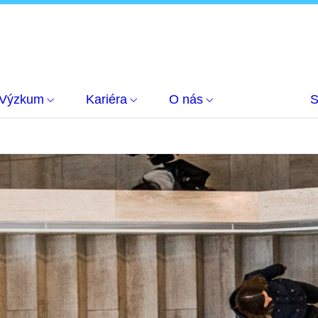
Výzkum
Kariéra
O nás
S