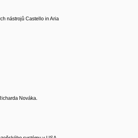
h nástrojů Castello in Aria
 Richarda Nováka.
-vězeňského systému v USA.