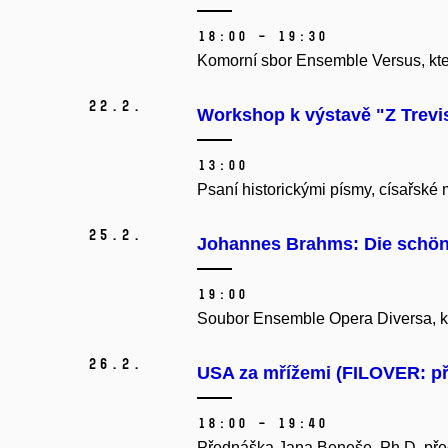
18:00 – 19:30
Komorní sbor Ensemble Versus, kter
22.
2.
Workshop k výstavě "Z Trevi
13:00
Psaní historickými písmy, císařské
25.
2.
Johannes Brahms: Die schöne
19:00
Soubor Ensemble Opera Diversa, kt
26.
2.
USA za mřížemi (FILOVER: př
18:00 – 19:40
Přednáška Jana Beneše, Ph.D. pře