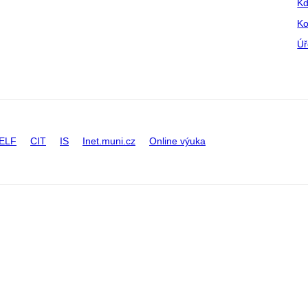
Kd
Ko
Úř
ELF
CIT
IS
Inet.muni.cz
Online výuka