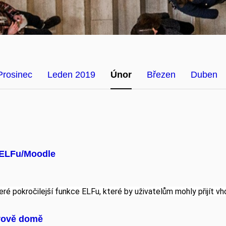
Prosinec
Leden 2019
Únor
Březen
Duben
 ELFu/Moodle
ré pokročilejší funkce ELFu, které by uživatelům mohly přijít vh
vově domě