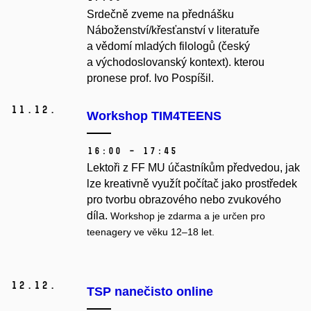
Srdečně zveme na přednášku
Náboženství/křesťanství v literatuře
a vědomí mladých filologů (český
a východoslovanský kontext). kterou
pronese prof. Ivo Pospíšil.
11.
12.
Workshop TIM4TEENS
16:00 – 17:45
Lekto
ř
i z FF MU účastníkům p
ř
edvedou, jak
lze
kreativn
ě
využít po
č
íta
č
jako prost
ř
edek
pro tvorbu obrazového nebo zvukového
díla.
Workshop je zdarma a je ur
č
en pro
teenagery ve v
ě
ku 12–18 let.
12.
12.
TSP nanečisto online