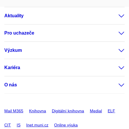
Aktuality
Pro uchazeče
Výzkum
Kariéra
O nás
Mail M365
Knihovna
Digitální knihovna
Medial
ELF
CIT
IS
Inet.muni.cz
Online výuka