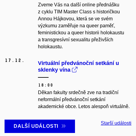
Zveme Vás na další online přednášku
z cyklu TIM Master Class s historičkou
Annou Hájkovou, která se ve svém
výzkumu zaměřuje na queer paměť,
feministickou a queer historii holokaustu
a transgresívní sexualitu přeživších
holokaustu.
17.
12.
Virtuální předvánoční setkání u
sklenky vína
18:00
Děkan fakulty srdečně zve na tradiční
neformální předvánoční setkání
akademické obce. Letos alespoň virtuálně.
Starší události
DALŠÍ UDÁLOSTI