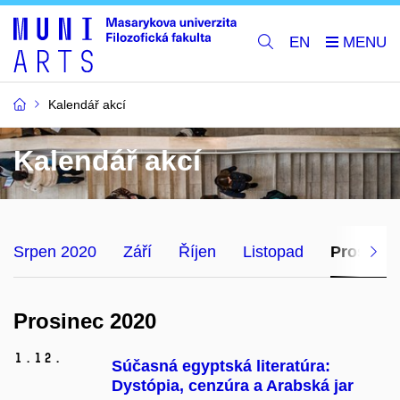
EN
Kalendář akcí
Kalendář akcí
Srpen 2020
Září
Říjen
Listopad
Prosinec
Prosinec 2020
1.
12.
Súčasná egyptská literatúra:
Dystópia, cenzúra a Arabská jar