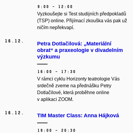
9:00 – 12:00
Vyzkoušejte si Test studijních předpokladů
(TSP) online. Přijímací zkouška vás pak už
ničím nepřekvapí.
16.
12.
Petra Dotlačilová: „Materiální
obrat“ a praxeologie v divadelním
výzkumu
16:00 – 17:30
V rámci cyklu Horizonty teatrologie Vás
srdečně zveme na přednášku Petry
Dotlačilové, která proběhne online
v aplikaci ZOOM.
16.
12.
TIM Master Class: Anna Hájková
19:00 – 20:30