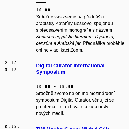
10:00
Srdečně vás zveme na přednášku
arabistky Kataríny Beškovej spojenou
s p
ředstavením monografie s názvem
Súčasná egyptská literatúra: Dystópia,
cenzúra a Arabská jar
. Přednáška proběhle
online v aplikaci Zoom.
2.
12.
Digital Curator International
3.
12.
Symposium
10:00 – 15:00
Srdečně zveme na online mezinárodní
symposium Digital Curator, věnující se
problematice archivace a kurátorství
nových médií.
2.
12.