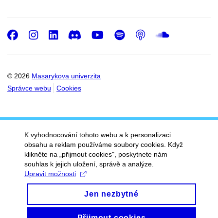
Facebook
Instagram
LinkedIn
Discord
Youtube
Spotify
Podcast
SoundC
© 2026
Masarykova univerzita
Správce webu
Cookies
K vyhodnocování tohoto webu a k personalizaci
obsahu a reklam používáme soubory cookies. Když
klikněte na „přijmout cookies", poskytnete nám
souhlas k jejich uložení, správě a analýze.
Upravit možnosti
Jen nezbytné
Přijmout cookies