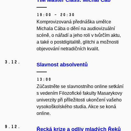
TIM Master Class: Michal Cáb
19:00 – 20:30
Komprovizovaná přednáška umělce
Michala Cába o dění na audiovizuální
scéně, o nářadí a jeho roli v tvůrčím aktu,
a také o postdigitalitě, glitchi a možnosti
objevování netradičních kvalit.
3.
12.
Slavnost absolventů
13:00
Zúčastněte se slavnostního online setkání
s vedením Filozofické fakulty Masarykovy
univerzity při příležitosti ukončení vašeho
vysokoškolského studia. Akce se koná
online.
9.
12.
Řecká krize a odliv mladých Řeků