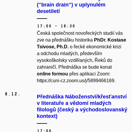
("brain drain") v uplynulém
desetiletí
17:00 – 18:30
Česká společnost novořeckých studií vás
zve na přednášku historika
PhDr. Kostase
Tsivose, Ph.D.
o řecké ekonomické krizi
a odchodu mladých, především
vysokoškolsky vzdělaných, Řeků do
zahraničí. Přednáška se bude konat
online formou
přes aplikaci Zoom:
https://cuni-cz.zoom.us/j/5899466169
.
9.
12.
Přednáška Náboženství/křesťanství
v literatuře a vědomí mladých
filologů (český a východoslovanský
kontext)
17:00