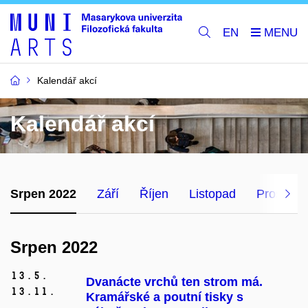
EN
Kalendář akcí
Kalendář akcí
Srpen 2022
Září
Říjen
Listopad
Prosinec
Srpen 2022
13.
5.
Dvanácte vrchů ten strom má.
13.
11.
Kramářské a poutní tisky s