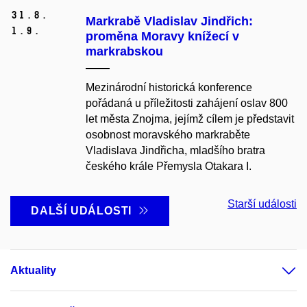
31.
8.
Markrabě Vladislav Jindřich:
1.
9.
proměna Moravy knížecí v
markrabskou
Mezinárodní historická konference
pořádaná u příležitosti zahájení oslav 800
let města Znojma, jejímž cílem je představit
osobnost moravského markraběte
Vladislava Jindřicha, mladšího bratra
českého krále Přemysla Otakara I.
Starší události
DALŠÍ UDÁLOSTI
Aktuality