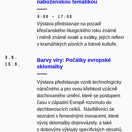
náboženskou tematikou
9:00 – 17:00
Výstava představuje na pozadí
křesťanského liturgického roku známé
i méně známé svaté a svátky, jejich reflexi
v kramářských písních a lidové kultuře.
3.
6.
Barvy víry: Počátky evropské
15.
9.
sklomalby
Výstava představuje vznik technologicky
náročného a pro svou křehkost vzácně
dochovaného umění, které se postupem
času v západní Evropě rozvinulo do
dechberoucích celků. Návštěvníci se
seznámí s řemeslnými inovacemi, které
vývoj sklomalby doprovázely, a také
s dobovými výklady specifických obsahů.