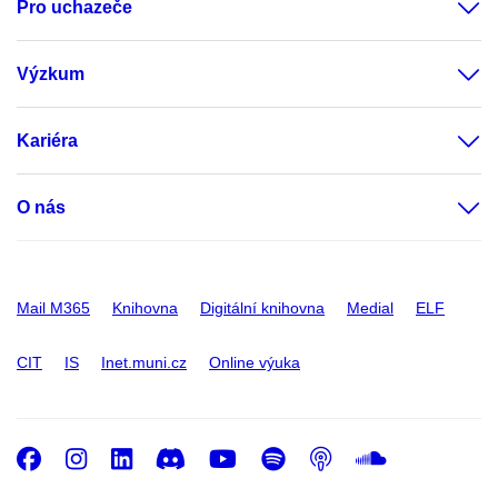
Pro uchazeče
Výzkum
Kariéra
O nás
Mail M365
Knihovna
Digitální knihovna
Medial
ELF
CIT
IS
Inet.muni.cz
Online výuka
Facebook
Instagram
LinkedIn
Discord
Youtube
Spotify
Podcast
SoundC