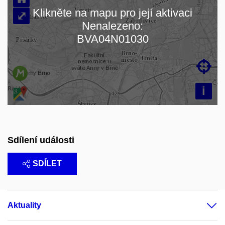
Klikněte na mapu pro její aktivaci
⤢
Nenalezeno:
Načítám mapu…
BVA04N01030

i
Sdílení události
SDÍLET
Aktuality