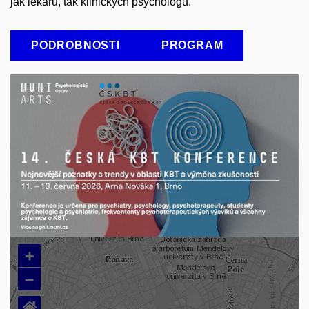
jak lékařů, tak klinických psychologů.
PODROBNOSTI
PROGRAM
+
–
⌂