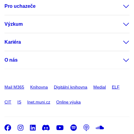
Pro uchazeče
Výzkum
Kariéra
O nás
Mail M365
Knihovna
Digitální knihovna
Medial
ELF
CIT
IS
Inet.muni.cz
Online výuka
Facebook
Instagram
LinkedIn
Discord
Youtube
Spotify
Podcast
SoundC