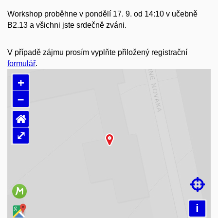
Workshop proběhne v pondělí 17. 9. od 14:10 v učebně
B2.13 a všichni jste srdečně zváni.
V případě zájmu prosím vyplňte přiložený registrační
formulář
.
+
–
⌂
⤢
Načítám mapu…

i