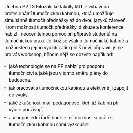
Učebna B2.13 Filozofické fakulty MU je vybavena
profesionální tlumočnickou kabinou, která umožňuje
simultánně tlumočit přednášky až do dvou jazyků zároveň.
Krom možnosti tlumočit přednášky, diskuze a konference
nabízí i neocenitelnou pomoc při přípravě studentů na
tlumočnickou praxi. Jelikož se však o tlumočnické kabině a
možnostech jejího využití zatím příliš neví, připravili jsme
pro vás workshop, během nějž se dozvíte například:
jaké technologie se na FF nabízí pro podporu
tlumočnictví a jaké jsou v tomto směru plány do
budoucna,
jak pracovat s tlumočnickou kabinou a efektivně ji zapojit
do výuky,
jaké zkušenosti mají pedagogové, kteří již kabinu při
výuce používají,
a v neposlední řadě budete mít možnost si práci s
tlumočnickou kabinou sami vyzkoušet.