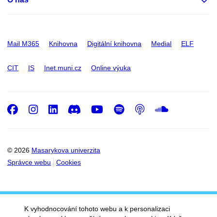
Mail M365
Knihovna
Digitální knihovna
Medial
ELF
CIT
IS
Inet.muni.cz
Online výuka
Facebook
Instagram
LinkedIn
Discord
Youtube
Spotify
Podcast
SoundC
© 2026
Masarykova univerzita
Správce webu
Cookies
K vyhodnocování tohoto webu a k personalizaci