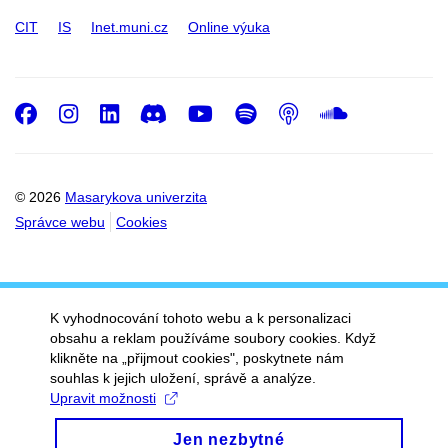
CIT
IS
Inet.muni.cz
Online výuka
Facebook
Instagram
LinkedIn
Discord
Youtube
Spotify
Podcast
SoundC
© 2026
Masarykova univerzita
Správce webu
Cookies
K vyhodnocování tohoto webu a k personalizaci
obsahu a reklam používáme soubory cookies. Když
klikněte na „přijmout cookies", poskytnete nám
souhlas k jejich uložení, správě a analýze.
Upravit možnosti
Jen nezbytné