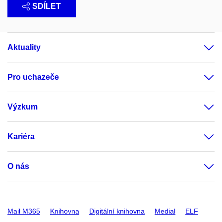
SDÍLET
Aktuality
Pro uchazeče
Výzkum
Kariéra
O nás
Mail M365
Knihovna
Digitální knihovna
Medial
ELF