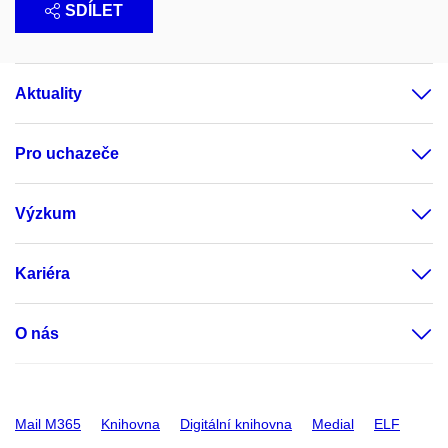
SDÍLET
Aktuality
Pro uchazeče
Výzkum
Kariéra
O nás
Mail M365
Knihovna
Digitální knihovna
Medial
ELF