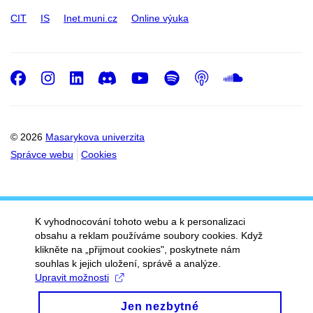
CIT
IS
Inet.muni.cz
Online výuka
Facebook
Instagram
LinkedIn
Discord
Youtube
Spotify
Podcast
SoundC
© 2026
Masarykova univerzita
Správce webu
Cookies
K vyhodnocování tohoto webu a k personalizaci
obsahu a reklam používáme soubory cookies. Když
klikněte na „přijmout cookies", poskytnete nám
souhlas k jejich uložení, správě a analýze.
Upravit možnosti
Jen nezbytné