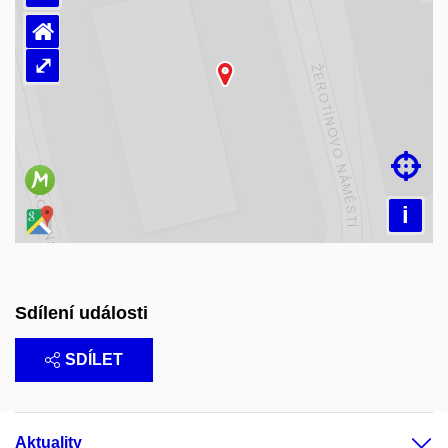
⌂
⤢
Načítám mapu…

i
Sdílení události
SDÍLET
Aktuality