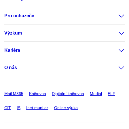
Pro uchazeče
Výzkum
Kariéra
O nás
Mail M365
Knihovna
Digitální knihovna
Medial
ELF
CIT
IS
Inet.muni.cz
Online výuka