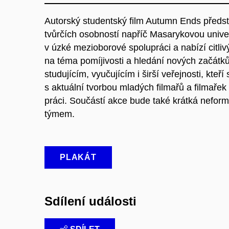
Autorský studentský film Autumn Ends předst
tvůrčích osobností napříč Masarykovou univerz
v úzké mezioborové spolupráci a nabízí citliv
na téma pomíjivosti a hledání nových začátků
studujícím, vyučujícím i širší veřejnosti, kteří
s aktuální tvorbou mladých filmařů a filmařek a
práci. Součástí akce bude také krátká nefor
týmem.
PLAKÁT
Sdílení události