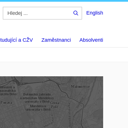
English
Hledej
...
tudující a CŽV
Zaměstnanci
Absolventi