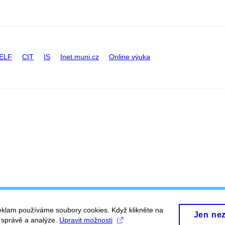
ELF
CIT
IS
Inet.muni.cz
Online výuka
eklam používáme soubory cookies. Když klikněte na
Jen ne
, správě a analýze.
Upravit možnosti