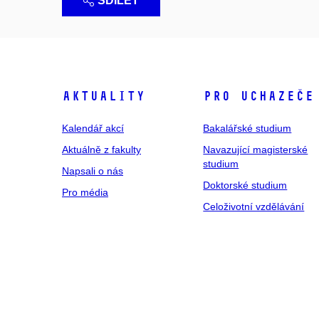
SDÍLET
Aktuality
Pro uchazeče
Kalendář akcí
Bakalářské studium
Aktuálně z fakulty
Navazující magisterské
studium
Napsali o nás
Doktorské studium
Pro média
Celoživotní vzdělávání