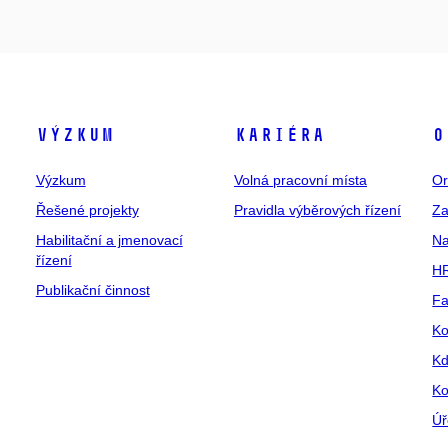
Výzkum
Kariéra
O
Výzkum
Volná pracovní místa
Or
Řešené projekty
Pravidla výběrových řízení
Za
Habilitační a jmenovací
Na
řízení
HR
Publikační činnost
Fa
Ko
Kd
Ko
Úř