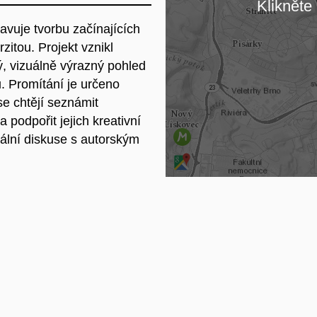
Klikněte 
avuje tvorbu začínajících
Na
itou. Projekt vznikl
ý, vizuálně výrazný pohled
. Promítání je určeno
 se chtějí seznámit
 podpořit jejich kreativní
mální diskuse s autorským