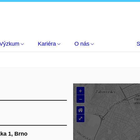
Výzkum
Kariéra
O nás
S
+
–
⌂
⤢
ka 1, Brno