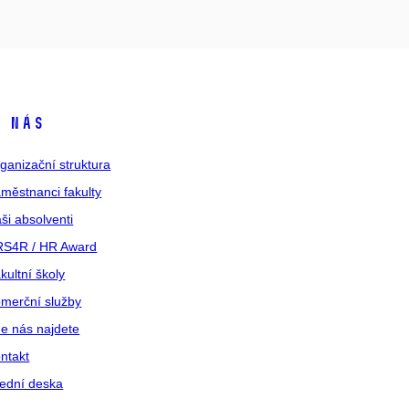
 nás
ganizační struktura
městnanci fakulty
ši absolventi
S4R / HR Award
kultní školy
merční služby
e nás najdete
ntakt
ední deska