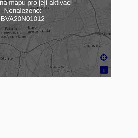
na mapu pro její aktivaci
Nenalezeno:
čítám mapu…
BVA20N01012

i