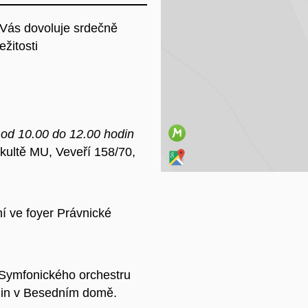
 Vás dovoluje srdečně
Na
žitosti
 od 10.00 do 12.00 hodin
akultě MU, Veveří 158/70,
í ve foyer Právnické
 Symfonického orchestru
din v Besedním domě.