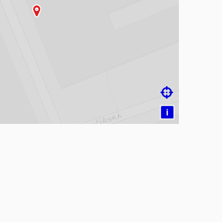
čítám mapu…

i