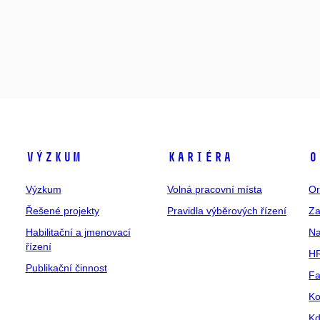
Výzkum
Kariéra
O
Výzkum
Volná pracovní místa
Or
Řešené projekty
Pravidla výběrových řízení
Za
Habilitační a jmenovací
Na
řízení
HR
Publikační činnost
Fa
Ko
Kd