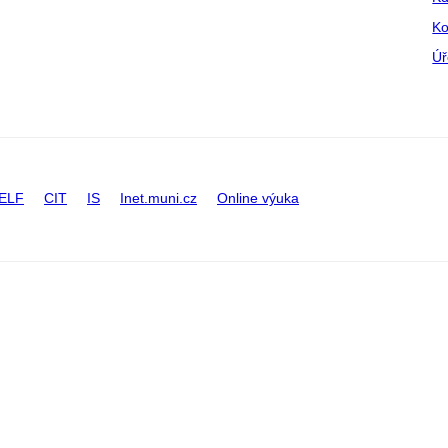
Ko
Úř
ELF
CIT
IS
Inet.muni.cz
Online výuka