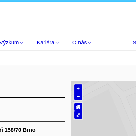
Výzkum
Kariéra
O nás
S
+
–
⌂
⤢
ří 158/70 Brno