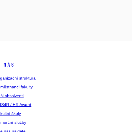
 nás
ganizační struktura
městnanci fakulty
ši absolventi
S4R / HR Award
kultní školy
merční služby
e nás najdete