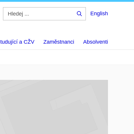
English
Hledej
...
tudující a CŽV
Zaměstnanci
Absolventi