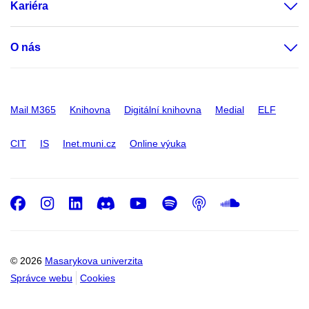
Kariéra
O nás
Mail M365
Knihovna
Digitální knihovna
Medial
ELF
CIT
IS
Inet.muni.cz
Online výuka
Facebook
Instagram
LinkedIn
Discord
Youtube
Spotify
Podcast
SoundC
© 2026
Masarykova univerzita
Správce webu
Cookies