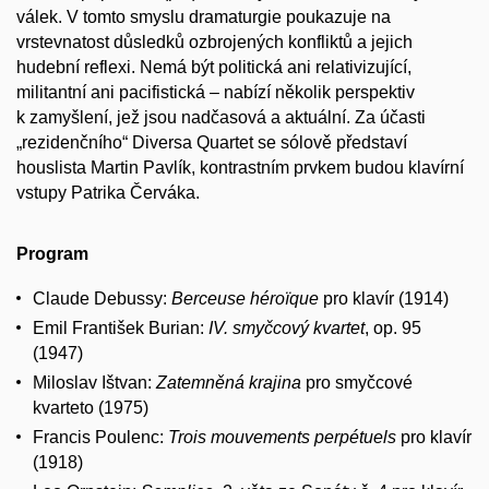
válek. V tomto smyslu dramaturgie poukazuje na
vrstevnatost důsledků ozbrojených konfliktů a jejich
hudební reflexi. Nemá být politická ani relativizující,
militantní ani pacifistická – nabízí několik perspektiv
k zamyšlení, jež jsou nadčasová a aktuální. Za účasti
„rezidenčního“ Diversa Quartet se sólově představí
houslista Martin Pavlík, kontrastním prvkem budou klavírní
vstupy Patrika Červáka.
Program
Claude Debussy:
Berceuse héroïque
pro klavír (1914)
Emil František Burian:
IV. smyčcový kvartet
, op. 95
(1947)
Miloslav Ištvan:
Zatemněná krajina
pro smyčcové
kvarteto (1975)
Francis Poulenc:
Trois mouvements perpétuels
pro klavír
(1918)