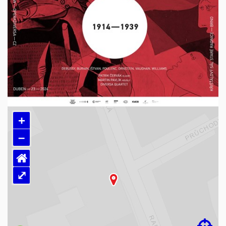
+
–
⌂
⤢
Načítám mapu…