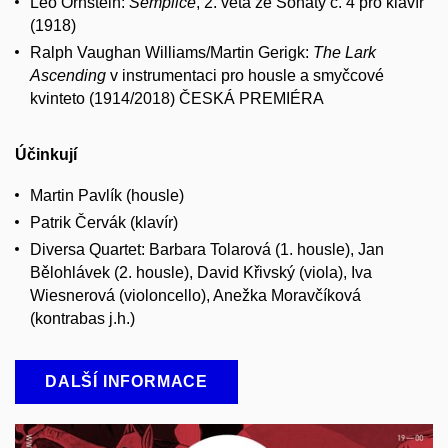
Leo Ornstein:
Semplice
, 2. věta ze Sonáty č. 4 pro klavír
(1918)
Ralph Vaughan Williams/Martin Gerigk:
The Lark
Ascending
v instrumentaci pro housle a smyčcové
kvinteto (1914/2018) ČESKÁ PREMIÉRA
Účinkují
Martin Pavlík (housle)
Patrik Červák (klavír)
Diversa Quartet: Barbara Tolarová (1. housle), Jan
Bělohlávek (2. housle), David Křivský (viola), Iva
Wiesnerová (violoncello), Anežka Moravčíková
(kontrabas j.h.)
DALŠÍ INFORMACE