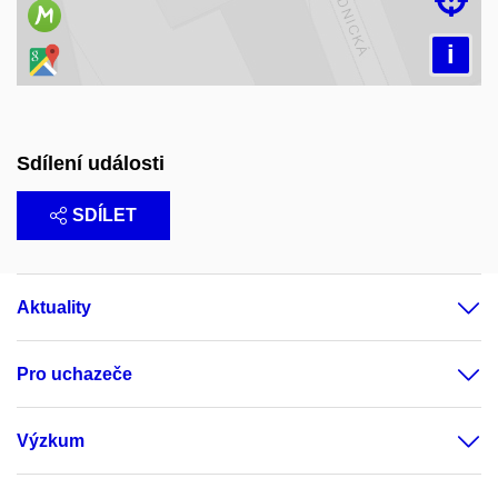

i
Sdílení události
SDÍLET
Aktuality
Pro uchazeče
Výzkum